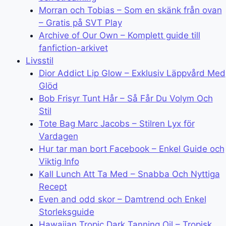
Morran och Tobias – Som en skänk från ovan
– Gratis på SVT Play
Archive of Our Own – Komplett guide till
fanfiction-arkivet
Livsstil
Dior Addict Lip Glow – Exklusiv Läppvård Med
Glöd
Bob Frisyr Tunt Hår – Så Får Du Volym Och
Stil
Tote Bag Marc Jacobs – Stilren Lyx för
Vardagen
Hur tar man bort Facebook – Enkel Guide och
Viktig Info
Kall Lunch Att Ta Med – Snabba Och Nyttiga
Recept
Even and odd skor – Damtrend och Enkel
Storleksguide
Hawaiian Tropic Dark Tanning Oil – Tropisk