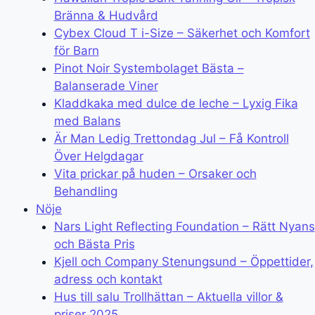
Bränna & Hudvård
Cybex Cloud T i-Size – Säkerhet och Komfort
för Barn
Pinot Noir Systembolaget Bästa –
Balanserade Viner
Kladdkaka med dulce de leche – Lyxig Fika
med Balans
Är Man Ledig Trettondag Jul – Få Kontroll
Över Helgdagar
Vita prickar på huden – Orsaker och
Behandling
Nöje
Nars Light Reflecting Foundation – Rätt Nyans
och Bästa Pris
Kjell och Company Stenungsund – Öppettider,
adress och kontakt
Hus till salu Trollhättan – Aktuella villor &
priser 2025