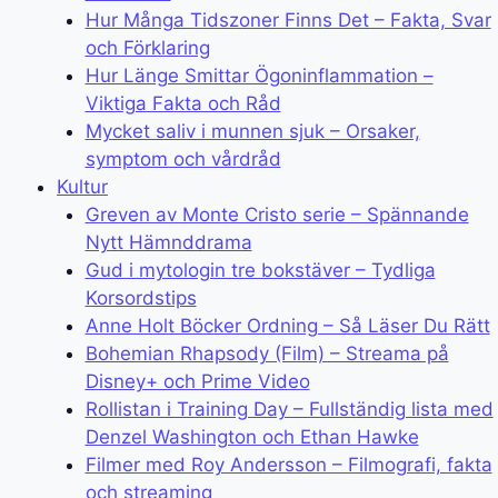
Hur Många Tidszoner Finns Det – Fakta, Svar
och Förklaring
Hur Länge Smittar Ögoninflammation –
Viktiga Fakta och Råd
Mycket saliv i munnen sjuk – Orsaker,
symptom och vårdråd
Kultur
Greven av Monte Cristo serie – Spännande
Nytt Hämnddrama
Gud i mytologin tre bokstäver – Tydliga
Korsordstips
Anne Holt Böcker Ordning – Så Läser Du Rätt
Bohemian Rhapsody (Film) – Streama på
Disney+ och Prime Video
Rollistan i Training Day – Fullständig lista med
Denzel Washington och Ethan Hawke
Filmer med Roy Andersson – Filmografi, fakta
och streaming