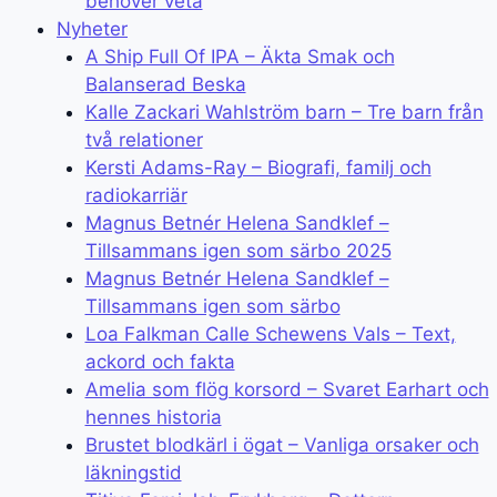
behöver veta
Nyheter
A Ship Full Of IPA – Äkta Smak och
Balanserad Beska
Kalle Zackari Wahlström barn – Tre barn från
två relationer
Kersti Adams-Ray – Biografi, familj och
radiokarriär
Magnus Betnér Helena Sandklef –
Tillsammans igen som särbo 2025
Magnus Betnér Helena Sandklef –
Tillsammans igen som särbo
Loa Falkman Calle Schewens Vals – Text,
ackord och fakta
Amelia som flög korsord – Svaret Earhart och
hennes historia
Brustet blodkärl i ögat – Vanliga orsaker och
läkningstid