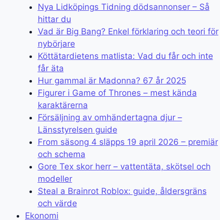
Nya Lidköpings Tidning dödsannonser – Så
hittar du
Vad är Big Bang? Enkel förklaring och teori för
nybörjare
Köttätardietens matlista: Vad du får och inte
får äta
Hur gammal är Madonna? 67 år 2025
Figurer i Game of Thrones – mest kända
karaktärerna
Försäljning av omhändertagna djur –
Länsstyrelsen guide
From säsong 4 släpps 19 april 2026 – premiär
och schema
Gore Tex skor herr – vattentäta, skötsel och
modeller
Steal a Brainrot Roblox: guide, åldersgräns
och värde
Ekonomi