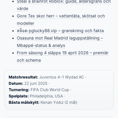
Steal a Brainrot Roblox: guide, åldersgräns och
värde
Gore Tex skor herr – vattentäta, skötsel och
modeller
สล็อต pglucky88.vip – granskning och fakta
Osasuna mot Real Madrid laguppställning –
Mbappé-status & analys
From säsong 4 släpps 19 april 2026 – premiär
och schema
Matchresultat:
Juventus 4–1 Wydad AC ·
Datum:
22 juni 2025 ·
Turnering:
FIFA Club World Cup ·
Spelplats:
Philadelphia, USA ·
Bästa målskytt:
Kenan Yıldız (2 mål)