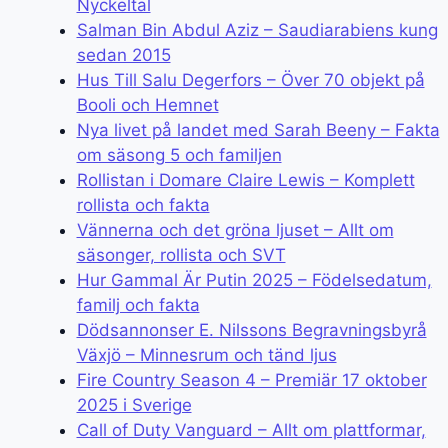
Nyckeltal
Salman Bin Abdul Aziz – Saudiarabiens kung
sedan 2015
Hus Till Salu Degerfors – Över 70 objekt på
Booli och Hemnet
Nya livet på landet med Sarah Beeny – Fakta
om säsong 5 och familjen
Rollistan i Domare Claire Lewis – Komplett
rollista och fakta
Vännerna och det gröna ljuset – Allt om
säsonger, rollista och SVT
Hur Gammal Är Putin 2025 – Födelsedatum,
familj och fakta
Dödsannonser E. Nilssons Begravningsbyrå
Växjö – Minnesrum och tänd ljus
Fire Country Season 4 – Premiär 17 oktober
2025 i Sverige
Call of Duty Vanguard – Allt om plattformar,