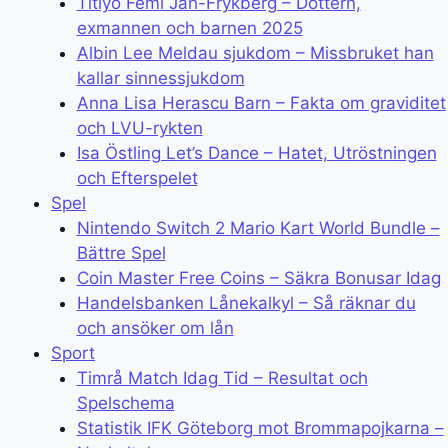
Titiyo Femi Jah-Frykberg – Dottern,
exmannen och barnen 2025
Albin Lee Meldau sjukdom – Missbruket han
kallar sinnessjukdom
Anna Lisa Herascu Barn – Fakta om graviditet
och LVU-rykten
Isa Östling Let’s Dance – Hatet, Utröstningen
och Efterspelet
Spel
Nintendo Switch 2 Mario Kart World Bundle –
Bättre Spel
Coin Master Free Coins – Säkra Bonusar Idag
Handelsbanken Lånekalkyl – Så räknar du
och ansöker om lån
Sport
Timrå Match Idag Tid – Resultat och
Spelschema
Statistik IFK Göteborg mot Brommapojkarna –