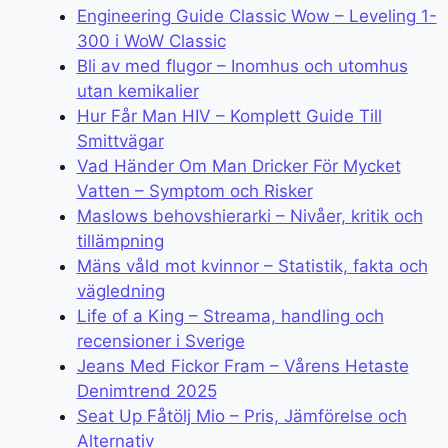
Engineering Guide Classic Wow – Leveling 1-
300 i WoW Classic
Bli av med flugor – Inomhus och utomhus
utan kemikalier
Hur Får Man HIV – Komplett Guide Till
Smittvägar
Vad Händer Om Man Dricker För Mycket
Vatten – Symptom och Risker
Maslows behovshierarki – Nivåer, kritik och
tillämpning
Mäns våld mot kvinnor – Statistik, fakta och
vägledning
Life of a King – Streama, handling och
recensioner i Sverige
Jeans Med Fickor Fram – Vårens Hetaste
Denimtrend 2025
Seat Up Fåtölj Mio – Pris, Jämförelse och
Alternativ