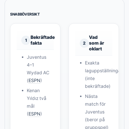
SNABBÖVERSIKT
Bekräftade
Vad
1
fakta
som är
2
oklart
Juventus
Exakta
4–1
laguppställningar
Wydad AC
(inte
(
ESPN
)
bekräftade)
Kenan
Nästa
Yıldız två
match för
mål
Juventus
(
ESPN
)
(beror på
gruppspel)