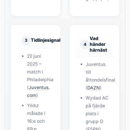
Vad
Tidlinjesignal
3
händer
4
härnäst
22 juni
2025 –
Juventus
match i
till
Philadelphia
åttondelsfinal
(
Juventus.
(
DAZN
)
com
)
Wydad AC
Yıldız
på fjärde
målade i
plats i
16:e och
grupp G
69:e
(ESPN)