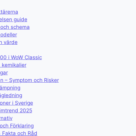
ktärerna
elsen guide
r och schema
odeller
ch värde
300 i WoW Classic
 kemikalier
ägar
n – Symptom och Risker
llämpning
ägledning
oner i Sverige
imtrend 2025
rnativ
och Förklaring
a Fakta och Råd