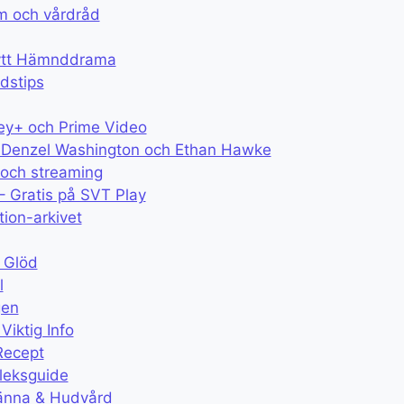
om och vårdråd
Nytt Hämnddrama
rdstips
ey+ och Prime Video
med Denzel Washington och Ethan Hawke
 och streaming
– Gratis på SVT Play
tion-arkivet
 Glöd
l
gen
iktig Info
Recept
leksguide
ränna & Hudvård