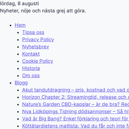
lördag, 8 augusti
Nyheter, nöje och nästa grej att göra.
Hem
Tipsa oss
Privacy Policy
Nyhetsbrev
Kontakt
Cookie Policy
Historia
Om oss
Blogg
Akut tandutdragning – pris, kostnad och vad 
Horizon Chapter 2: Streamingtid, release och 
Nature’s Garden CBD-kapslar – är de bra? Re
Nya Lidköpings Tidning dödsannonser – Så hi
Vad är Big Bang? Enkel förklaring och teori för
Köttätardietens matlista: Vad du får och inte f