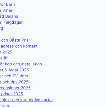
för Barn
e Viner
ed Balans
er Helgdagar
ng
 och Bästa Pris
 adress och kontakt
er 2025
a åt
 köp och installation
er & Avtal 2025
r och TV-tider
g och tips 2025
recensioner 2025
 priser 2025
jekt och interaktiva kartor
r veta