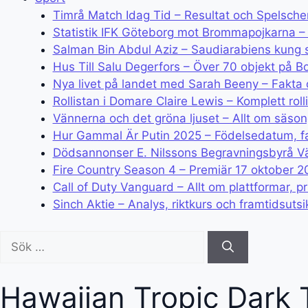
Timrå Match Idag Tid – Resultat och Spelsch
Statistik IFK Göteborg mot Brommapojkarna – 
Salman Bin Abdul Aziz – Saudiarabiens kung
Hus Till Salu Degerfors – Över 70 objekt på B
Nya livet på landet med Sarah Beeny – Fakta 
Rollistan i Domare Claire Lewis – Komplett roll
Vännerna och det gröna ljuset – Allt om säsong
Hur Gammal Är Putin 2025 – Födelsedatum, fa
Dödsannonser E. Nilssons Begravningsbyrå Vä
Fire Country Season 4 – Premiär 17 oktober 20
Call of Duty Vanguard – Allt om plattformar, p
Sinch Aktie – Analys, riktkurs och framtidsutsi
Sök
efter:
Hawaiian Tropic Dark 