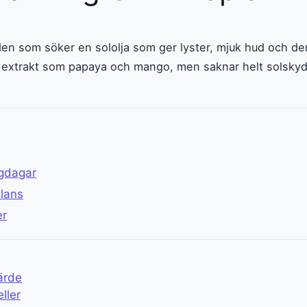
 den som söker en sololja som ger lyster, mjuk hud och den
 extrakt som papaya och mango, men saknar helt solskyd
lgdagar
lans
er
ärde
ller