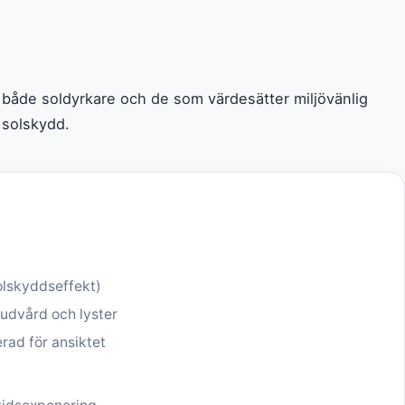
d både soldyrkare och de som värdesätter miljövänlig
 solskydd.
olskyddseffekt)
udvård och lyster
ad för ansiktet