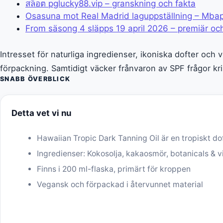
สล็อต pglucky88.vip – granskning och fakta
Osasuna mot Real Madrid laguppställning – Mbap
From säsong 4 släpps 19 april 2026 – premiär o
Intresset för naturliga ingredienser, ikoniska dofter och
förpackning. Samtidigt väcker frånvaron av SPF frågor 
SNABB ÖVERBLICK
Detta vet vi nu
Hawaiian Tropic Dark Tanning Oil är en tropiskt do
Ingredienser: Kokosolja, kakaosmör, botanicals & v
Finns i 200 ml-flaska, primärt för kroppen
Vegansk och förpackad i återvunnet material