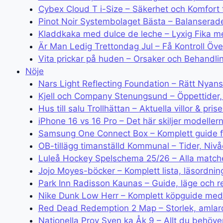
Cybex Cloud T i-Size – Säkerhet och Komfort 
Pinot Noir Systembolaget Bästa – Balanserad
Kladdkaka med dulce de leche – Lyxig Fika m
Är Man Ledig Trettondag Jul – Få Kontroll Öv
Vita prickar på huden – Orsaker och Behandli
Nöje
Nars Light Reflecting Foundation – Rätt Nyans
Kjell och Company Stenungsund – Öppettider,
Hus till salu Trollhättan – Aktuella villor & pris
iPhone 16 vs 16 Pro – Det här skiljer modellern
Samsung One Connect Box – Komplett guide för
OB-tillägg timanställd Kommunal – Tider, Nivå
Luleå Hockey Spelschema 25/26 – Alla matche
Jojo Moyes-böcker – Komplett lista, läsordnin
Park Inn Radisson Kaunas – Guide, läge och 
Nike Dunk Low Herr – Komplett köpguide med
Red Dead Redemption 2 Map – Storlek, amlarob
Nationella Prov Sven ka Åk 9 – Allt du behöve