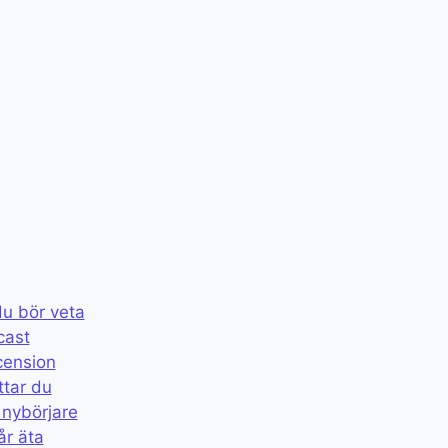
du bör veta
cast
cension
ttar du
 nybörjare
år äta