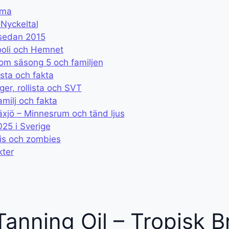
ema
Nyckeltal
 sedan 2015
ooli och Hemnet
om säsong 5 och familjen
ista och fakta
er, rollista och SVT
milj och fakta
xjö – Minnesrum och tänd ljus
25 i Sverige
ris och zombies
kter
Tanning Oil – Tropisk 