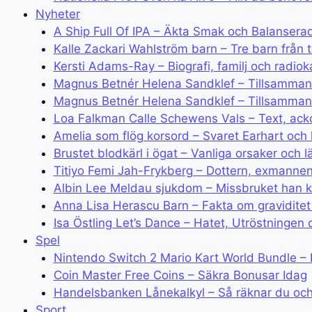
Nyheter
A Ship Full Of IPA – Äkta Smak och Balansera
Kalle Zackari Wahlström barn – Tre barn från t
Kersti Adams-Ray – Biografi, familj och radioka
Magnus Betnér Helena Sandklef – Tillsamman
Magnus Betnér Helena Sandklef – Tillsamman
Loa Falkman Calle Schewens Vals – Text, ack
Amelia som flög korsord – Svaret Earhart och 
Brustet blodkärl i ögat – Vanliga orsaker och l
Titiyo Femi Jah-Frykberg – Dottern, exmanne
Albin Lee Meldau sjukdom – Missbruket han k
Anna Lisa Herascu Barn – Fakta om gravidite
Isa Östling Let’s Dance – Hatet, Utröstningen 
Spel
Nintendo Switch 2 Mario Kart World Bundle – 
Coin Master Free Coins – Säkra Bonusar Idag
Handelsbanken Lånekalkyl – Så räknar du och
Sport