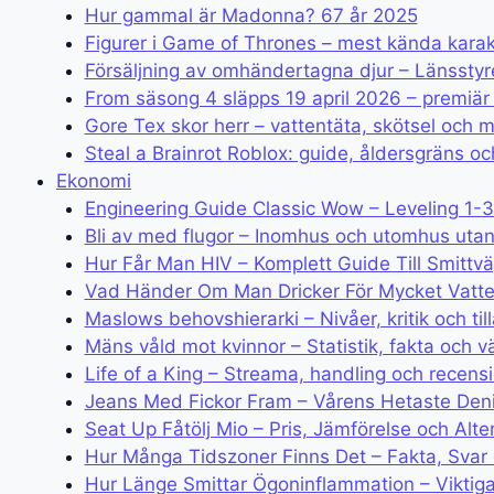
Hur gammal är Madonna? 67 år 2025
Figurer i Game of Thrones – mest kända kara
Försäljning av omhändertagna djur – Länsstyr
From säsong 4 släpps 19 april 2026 – premiä
Gore Tex skor herr – vattentäta, skötsel och m
Steal a Brainrot Roblox: guide, åldersgräns o
Ekonomi
Engineering Guide Classic Wow – Leveling 1-
Bli av med flugor – Inomhus och utomhus utan
Hur Får Man HIV – Komplett Guide Till Smittv
Vad Händer Om Man Dricker För Mycket Vatte
Maslows behovshierarki – Nivåer, kritik och ti
Mäns våld mot kvinnor – Statistik, fakta och v
Life of a King – Streama, handling och recensi
Jeans Med Fickor Fram – Vårens Hetaste Den
Seat Up Fåtölj Mio – Pris, Jämförelse och Alte
Hur Många Tidszoner Finns Det – Fakta, Svar 
Hur Länge Smittar Ögoninflammation – Viktig