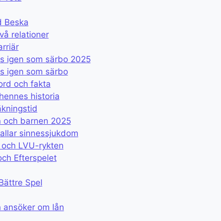
d Beska
vå relationer
rriär
s igen som särbo 2025
s igen som särbo
ord och fakta
hennes historia
äkningstid
n och barnen 2025
allar sinnessjukdom
t och LVU-rykten
och Efterspelet
Bättre Spel
 ansöker om lån