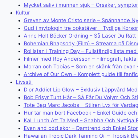
Mycket saliv i munnen sjuk – Orsaker, sympt
Kultur
Greven av Monte Cristo serie – Spännande 
Gud i mytologin tre bokstäver – Tydliga Korso
Anne Holt Böcker Ordning – Så Läser Du Rätt
Bohemian Rhapsody (Film) – Streama på Disn
Rollistan i Training Day – Fullständig lista 
Filmer med Roy Andersson – Filmografi, fakta
Morran och Tobias – Som en skänk från ovan 
Archive of Our Own – Komplett guide till fanfic
Livsstil
Dior Addict Lip Glow – Exklusiv Läppvård Med
Bob Frisyr Tunt Hår – Så Får Du Volym Och Sti
Tote Bag Marc Jacobs – Stilren Lyx för Varda
Hur tar man bort Facebook – Enkel Guide och V
Kall Lunch Att Ta Med – Snabba Och Nyttiga 
Even and odd skor – Damtrend och Enkel Stor
Hawaiian Tropic Dark Tanning Oil – Tropisk B