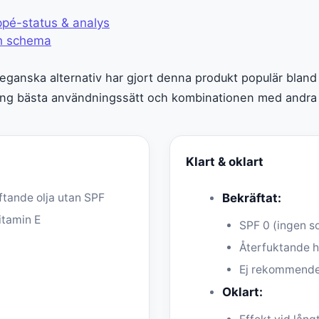
pé-status & analys
ch schema
 veganska alternativ har gjort denna produkt populär blan
kring bästa användningssätt och kombinationen med andra
Klart & oklart
ftande olja utan SPF
Bekräftat:
itamin E
SPF 0 (ingen s
Återfuktande h
Ej rekommender
Oklart: