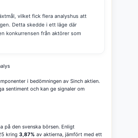
äxtmål, vilket fick flera analyshus att
gen. Detta skedde i ett läge där
n konkurrensen från aktörer som
nalys
komponenter i bedömningen av Sinch aktien.
ga sentiment och kan ge signaler om
na på den svenska börsen. Enligt
25 kring
3,87%
av aktierna, jämfört med ett