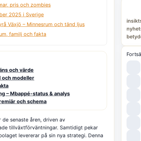
mar, pris och zombies
ber 2025 i Sverige
insik
rå Växjö – Minnesrum och tänd ljus
nyhet
m, familj och fakta
betyd
Fortsä
räns och värde
l och modeller
akta
ng – Mbappé-status & analys
premiär och schema
 de senaste åren, driven av
de tillväxtförväntningar. Samtidigt pekar
bolaget levererar på sin nya strategi. Denna