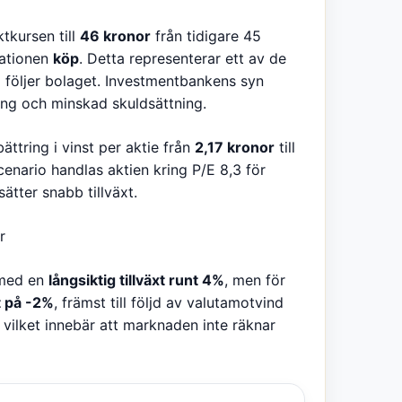
ktkursen till
46 kronor
från tidigare 45
ationen
köp
. Detta representerar ett av de
 följer bolaget. Investmentbankens syn
ing och minskad skuldsättning.
ttring i vinst per aktie från
2,17 kronor
till
enario handlas aktien kring P/E 8,3 för
ätter snabb tillväxt.
r
 med en
långsiktig tillväxt runt 4%
, men för
xt på -2%
, främst till följd av valutamotvind
vilket innebär att marknaden inte räknar