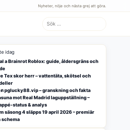
Nyheter, nöje och nästa grej att göra.
Sök
efter:
te idag
al a Brainrot Roblox: guide, åldersgräns och
de
e Tex skor herr – vattentäta, skötsel och
eller
อต pglucky88.vip – granskning och fakta
suna mot Real Madrid laguppställning –
ppé-status & analys
m säsong 4 släpps 19 april 2026 – premiär
h schema