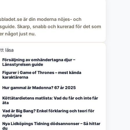
tsbladet.se är din moderna nöjes- och
sguide. Skarp, snabb och kurerad för det som
er något just nu.
tt läsa
Försäljning av omhändertagna djur –
Länsstyrelsen guide
Figurer i Game of Thrones – mest kända
karaktärerna
Hur gammal är Madonna? 67 år 2025
Köttätardietens matlista: Vad du får och inte får
äta
Vad är Big Bang? Enkel förklaring och teori för
nybörjare
Nya Lidköpings Tidning dödsannonser – Så hittar
du