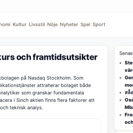
nomi
Kultur
Livsstil
Nöje
Nyheter
Spel
Sport
Senas
kurs och framtidsutsikter
Ste
vär
Gor
nikbolagen på Nasdaq Stockholm. Som
mod
kationstjänster attraherar bolaget både
สล็
analytiker som granskar fundamentala
Osa
cera i Sinch aktien finns flera faktorer att
Mba
 och teknisk analys.
Fro
oc