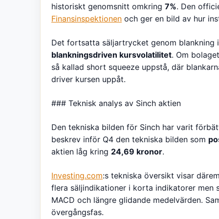
historiskt genomsnitt omkring
7%
. Den offic
Finansinspektionen
och ger en bild av hur inst
Det fortsatta säljartrycket genom blankning i
blankningsdriven kursvolatilitet
. Om bolaget
så kallad short squeeze uppstå, där blankarn
driver kursen uppåt.
### Teknisk analys av Sinch aktien
Den tekniska bilden för Sinch har varit förbä
beskrev inför Q4 den tekniska bilden som
po
aktien låg kring
24,69 kronor
.
Investing.com
:s tekniska översikt visar där
flera säljindikationer i korta indikatorer men
MACD och längre glidande medelvärden. Samm
övergångsfas.