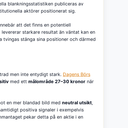
iella blankningsstatistiken publiceras av
itutionella aktörer positionerat sig.
nnebär att det finns en potentiell
 levererar starkare resultat än väntat kan en
a tvingas stänga sina positioner och därmed
ttrad men inte entydigt stark.
Dagens Börs
sitiv
med ett
målområde 27–30 kronor
när
emot en mer blandad bild med
neutral utsikt
,
 samtidigt positiva signaler i exempelvis
antaget pekar detta på en aktie i en