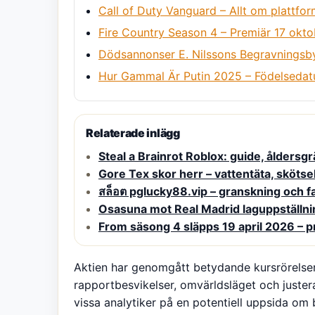
Call of Duty Vanguard – Allt om plattfor
Fire Country Season 4 – Premiär 17 okto
Dödsannonser E. Nilssons Begravningsby
Hur Gammal Är Putin 2025 – Födelsedatu
Relaterade inlägg
Steal a Brainrot Roblox: guide, åldersg
Gore Tex skor herr – vattentäta, skötse
สล็อต pglucky88.vip – granskning och f
Osasuna mot Real Madrid laguppställni
From säsong 4 släpps 19 april 2026 – 
Aktien har genomgått betydande kursrörelser
rapportbesvikelser, omvärldsläget och justera
vissa analytiker på en potentiell uppsida om 