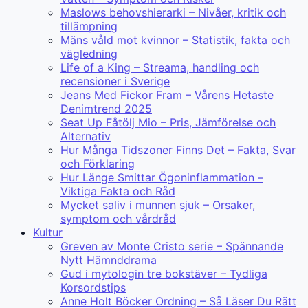
Maslows behovshierarki – Nivåer, kritik och
tillämpning
Mäns våld mot kvinnor – Statistik, fakta och
vägledning
Life of a King – Streama, handling och
recensioner i Sverige
Jeans Med Fickor Fram – Vårens Hetaste
Denimtrend 2025
Seat Up Fåtölj Mio – Pris, Jämförelse och
Alternativ
Hur Många Tidszoner Finns Det – Fakta, Svar
och Förklaring
Hur Länge Smittar Ögoninflammation –
Viktiga Fakta och Råd
Mycket saliv i munnen sjuk – Orsaker,
symptom och vårdråd
Kultur
Greven av Monte Cristo serie – Spännande
Nytt Hämnddrama
Gud i mytologin tre bokstäver – Tydliga
Korsordstips
Anne Holt Böcker Ordning – Så Läser Du Rätt