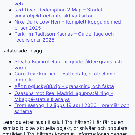
veta
Red Dead Redemption 2 Map – Storlek,
amlarobjekt och interaktiva kartor
Nike Dunk Low Herr – Komplett köpguide med
priser 2025
Park Inn Radisson Kaunas – Guide, läge och
recensioner 2025
Relaterade inlägg
Steal a Brainrot Roblox: guide, åldersgräns och
värde
Gore Tex skor herr – vattentäta, skötsel och
modeller
สล็อต pglucky88.vip – granskning och fakta
Osasuna mot Real Madrid laguppställning –
Mbappé-status & analys
From säsong 4 släpps 19 april 2026 – premiär och
schema
Letar du efter hus till salu i Trollhättan? Här får du en
samlad bild av aktuella objekt, prisnivåer och populära
områden i Trollhättans kommun. Informationen bygger