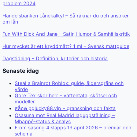
problem 2024
Handelsbanken Lånekalkyl – Så räknar du och ansöker
om lån
Fun With Dick And Jane – Satir, Humor & Samhällskritik
Hur mycket är ett kryddmått? 1 ml – Svensk måttguide
Dagstidning – Definition, kriterier och historia
Senaste idag
Steal a Brainrot Roblox: guide, åldersgräns och
värde
Gore Tex skor herr – vattentäta, skötsel och
modeller
สล็อต pglucky88.vip – granskning och fakta
Osasuna mot Real Madrid laguppställning –
Mbappé-status & analys
From säsong 4 släpps 19 april 2026 – premiär och
schema