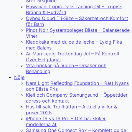
Storleksguide
Hawaiian Tropic Dark Tanning Oil – Tropisk
Bränna & Hudvård
Cybex Cloud T i-Size – Säkerhet och Komfort
för Barn
Pinot Noir Systembolaget Bästa – Balanserade
Viner
Kladdkaka med dulce de leche – Lyxig Fika
med Balans
Är Man Ledig Trettondag Jul – Få Kontroll
Över Helgdagar
Vita prickar på huden – Orsaker och
Behandling
Nöje
Nars Light Reflecting Foundation – Rätt Nyans
och Bästa Pris
Kjell och Company Stenungsund – Öppettider,
adress och kontakt
Hus till salu Trollhättan – Aktuella villor &
priser 2025
iPhone 16 vs 16 Pro – Det här skiljer
modellerna åt
Samsung One Connect Box – Komplett guide