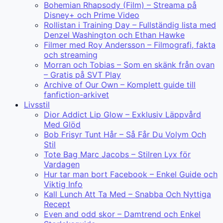
Bohemian Rhapsody (Film) – Streama på
Disney+ och Prime Video
Rollistan i Training Day – Fullständig lista med
Denzel Washington och Ethan Hawke
Filmer med Roy Andersson – Filmografi, fakta
och streaming
Morran och Tobias – Som en skänk från ovan
– Gratis på SVT Play
Archive of Our Own – Komplett guide till
fanfiction-arkivet
Livsstil
Dior Addict Lip Glow – Exklusiv Läppvård
Med Glöd
Bob Frisyr Tunt Hår – Så Får Du Volym Och
Stil
Tote Bag Marc Jacobs – Stilren Lyx för
Vardagen
Hur tar man bort Facebook – Enkel Guide och
Viktig Info
Kall Lunch Att Ta Med – Snabba Och Nyttiga
Recept
Even and odd skor – Damtrend och Enkel