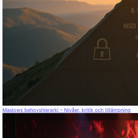
Maslows behovshierarki – Nivåer, kritik och tillämpning