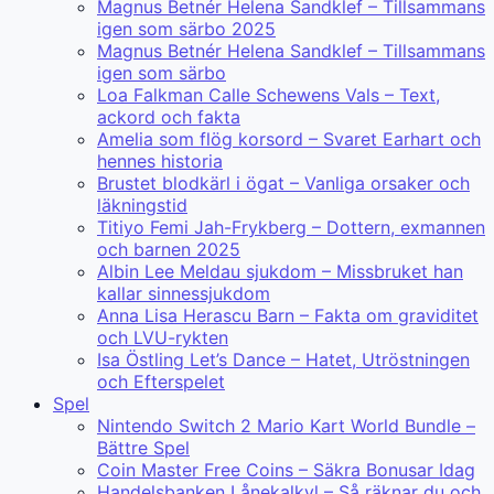
Magnus Betnér Helena Sandklef – Tillsammans
igen som särbo 2025
Magnus Betnér Helena Sandklef – Tillsammans
igen som särbo
Loa Falkman Calle Schewens Vals – Text,
ackord och fakta
Amelia som flög korsord – Svaret Earhart och
hennes historia
Brustet blodkärl i ögat – Vanliga orsaker och
läkningstid
Titiyo Femi Jah-Frykberg – Dottern, exmannen
och barnen 2025
Albin Lee Meldau sjukdom – Missbruket han
kallar sinnessjukdom
Anna Lisa Herascu Barn – Fakta om graviditet
och LVU-rykten
Isa Östling Let’s Dance – Hatet, Utröstningen
och Efterspelet
Spel
Nintendo Switch 2 Mario Kart World Bundle –
Bättre Spel
Coin Master Free Coins – Säkra Bonusar Idag
Handelsbanken Lånekalkyl – Så räknar du och