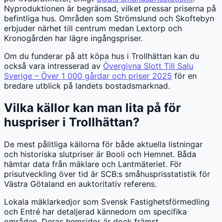
Nyproduktionen är begränsad, vilket pressar priserna på
befintliga hus. Områden som Strömslund och Skoftebyn
erbjuder närhet till centrum medan Lextorp och
Kronogården har lägre ingångspriser.
Om du funderar på att köpa hus i Trollhättan kan du
också vara intresserad av
Övergivna Slott Till Salu
Sverige – Över 1 000 gårdar och priser 2025
för en
bredare utblick på landets bostadsmarknad.
Vilka källor kan man lita på för
huspriser i Trollhättan?
De mest pålitliga källorna för både aktuella listningar
och historiska slutpriser är Booli och Hemnet. Båda
hämtar data från mäklare och Lantmäteriet. För
prisutveckling över tid är SCB:s småhusprisstatistik för
Västra Götaland en auktoritativ referens.
Lokala mäklarkedjor som Svensk Fastighetsförmedling
och Entré har detaljerad kännedom om specifika
områden. Deras hemsidor är dock främst