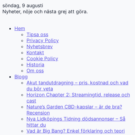
söndag, 9 augusti
Nyheter, nöje och nästa grej att göra.
Hem
Tipsa oss
Privacy Policy
Nyhetsbrev
Kontakt
Cookie Policy
Historia
Om oss
Blogg
Akut tandutdragning – pris, kostnad och vad
du bör veta
Horizon Chapter 2: Streamingtid, release och
cast
Nature’s Garden CBD-kapslar – är de bra?
Recension
Nya Lidköpings Tidning dödsannonser – Så
hittar du
Vad är Big Bang? Enkel förklaring och teori