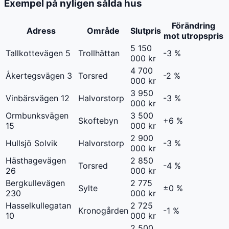
Exempel på nyligen sålda hus
Förändring
Adress
Område
Slutpris
mot utropspris
5 150
Tallkottevägen 5
Trollhättan
-3 %
000 kr
4 700
Åkertegsvägen 3
Torsred
-2 %
000 kr
3 950
Vinbärsvägen 12
Halvorstorp
-3 %
000 kr
Ormbunksvägen
3 500
Skoftebyn
+6 %
15
000 kr
2 900
Hullsjö Solvik
Halvorstorp
-3 %
000 kr
Hästhagevägen
2 850
Torsred
-4 %
26
000 kr
Bergkullevägen
2 775
Sylte
±0 %
230
000 kr
Hasselkullegatan
2 725
Kronogården
-1 %
10
000 kr
2 500