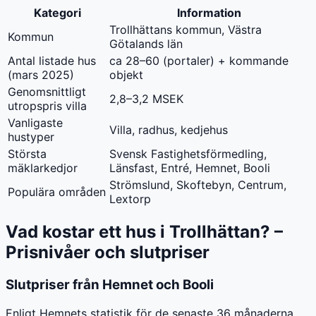
Kategori
Information
Trollhättans kommun, Västra
Kommun
Götalands län
Antal listade hus
ca 28–60 (portaler) + kommande
(mars 2025)
objekt
Genomsnittligt
2,8–3,2 MSEK
utropspris villa
Vanligaste
Villa, radhus, kedjehus
hustyper
Största
Svensk Fastighetsförmedling,
mäklarkedjor
Länsfast, Entré, Hemnet, Booli
Strömslund, Skoftebyn, Centrum,
Populära områden
Lextorp
Vad kostar ett hus i Trollhättan? –
Prisnivåer och slutpriser
Slutpriser från Hemnet och Booli
Enligt Hemnets statistik för de senaste 36 månaderna