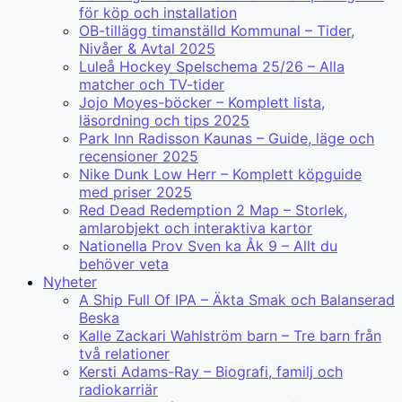
för köp och installation
OB-tillägg timanställd Kommunal – Tider,
Nivåer & Avtal 2025
Luleå Hockey Spelschema 25/26 – Alla
matcher och TV-tider
Jojo Moyes-böcker – Komplett lista,
läsordning och tips 2025
Park Inn Radisson Kaunas – Guide, läge och
recensioner 2025
Nike Dunk Low Herr – Komplett köpguide
med priser 2025
Red Dead Redemption 2 Map – Storlek,
amlarobjekt och interaktiva kartor
Nationella Prov Sven ka Åk 9 – Allt du
behöver veta
Nyheter
A Ship Full Of IPA – Äkta Smak och Balanserad
Beska
Kalle Zackari Wahlström barn – Tre barn från
två relationer
Kersti Adams-Ray – Biografi, familj och
radiokarriär