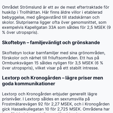
Området Strömslund är ett av de mest eftertraktade för
husköp i Trollhättan. Här finns äldre villor i etablerad
bebyggelse, med gångavstånd till stadskärnan och
skolor. Slutpriserna ligger ofta över genomsnittet, som
exempelvis Kapellgatan 33A som såldes för 2,5 MSEK (9
% över utropspris).
Skoftebyn – familjevänligt och grönskande
Skoftebyn lockar barnfamiljer med sina grönområden,
förskolor och närhet till friluftsområden. Ett hus på
Ormbunksvägen 15 såldes nyligen för 3,5 MSEK (6 %
över utropspris), vilket visar på ett stabilt intresse.
Lextorp och Kronogården – lägre priser men
goda kommunikationer
Lextorp och Kronogården erbjuder generellt lägre
prisnivåer. I Lextorp såldes en sexrumsvilla på
Frostmätarevägen 92 för 2,27 MSEK, och i Kronogården
gick Hasselkullegatan 10 för 2,725 MSEK. Områdena har