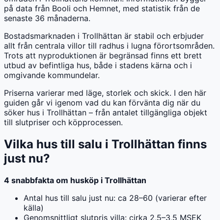
på data från Booli och Hemnet, med statistik från de
senaste 36 månaderna.
Bostadsmarknaden i Trollhättan är stabil och erbjuder
allt från centrala villor till radhus i lugna förortsområden.
Trots att nyproduktionen är begränsad finns ett brett
utbud av befintliga hus, både i stadens kärna och i
omgivande kommundelar.
Priserna varierar med läge, storlek och skick. I den här
guiden går vi igenom vad du kan förvänta dig när du
söker hus i Trollhättan – från antalet tillgängliga objekt
till slutpriser och köpprocessen.
Vilka hus till salu i Trollhättan finns
just nu?
4 snabbfakta om husköp i Trollhättan
Antal hus till salu just nu: ca 28–60 (varierar efter
källa)
Genomsnittligt slutpris villa: cirka 2,5–3,5 MSEK