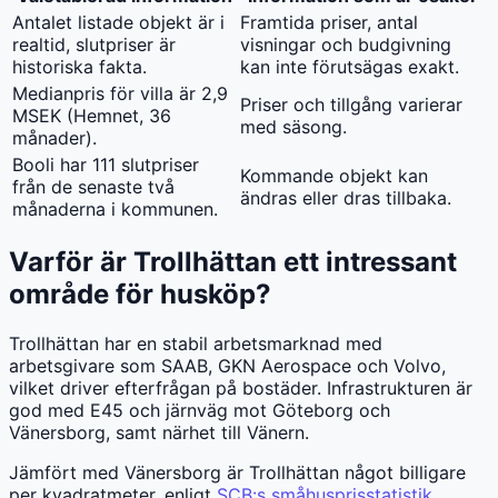
Antalet listade objekt är i
Framtida priser, antal
realtid, slutpriser är
visningar och budgivning
historiska fakta.
kan inte förutsägas exakt.
Medianpris för villa är 2,9
Priser och tillgång varierar
MSEK (Hemnet, 36
med säsong.
månader).
Booli har 111 slutpriser
Kommande objekt kan
från de senaste två
ändras eller dras tillbaka.
månaderna i kommunen.
Varför är Trollhättan ett intressant
område för husköp?
Trollhättan har en stabil arbetsmarknad med
arbetsgivare som SAAB, GKN Aerospace och Volvo,
vilket driver efterfrågan på bostäder. Infrastrukturen är
god med E45 och järnväg mot Göteborg och
Vänersborg, samt närhet till Vänern.
Jämfört med Vänersborg är Trollhättan något billigare
per kvadratmeter, enligt
SCB:s småhusprisstatistik
.