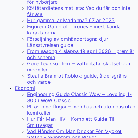
för nybörjare
Köttätardietens matlista: Vad du får och inte
får äta
Hur gammal är Madonna? 67 år 2025
Figurer i Game of Thrones – mest kända
karaktärerna
Försäljning av omhändertagna djur –
Länsstyrelsen guide
From säsong 4 släpps 19 april 2026 – premiär
och schema
Gore Tex skor herr – vattentäta, skötsel och
modeller
Steal a Brainrot Roblox: guide, åldersgräns
och värde
Ekonomi
Engineering Guide Classic Wow – Leveling 1-
300 i WoW Classic
Bli av med flugor – Inomhus och utomhus utan
kemikalier
Hur Får Man HIV – Komplett Guide Till
Smittvägar
Vad Händer Om Man Dricker För Mycket
Vatten – Symptom och Risker