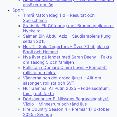
ansöker om lån
Sport
Timrå Match Idag Tid – Resultat och
Spelschema
Statistik IFK Göteborg mot Brommapojkarna –
Nyckeltal
Salman Bin Abdul Aziz – Saudiarabiens kung
sedan 2015
Hus Till Salu Degerfors – Över 70 objekt på
Booli och Hemnet
Nya livet på landet med Sarah Beeny – Fakta
om säsong 5 och familjen
Rollistan i Domare Claire Lewis – Komplett
rollista och fakta
Vännerna och det gröna ljuset – Allt om
säsonger, rollista och SVT
Hur Gammal Är Putin 2025 – Födelsedatum,
familj och fakta
Dödsannonser E. Nilssons Begravningsbyrå
Växjö – Minnesrum och tänd ljus
Fire Country Season 4 – Premiär 17 oktober
2025 i Sverige