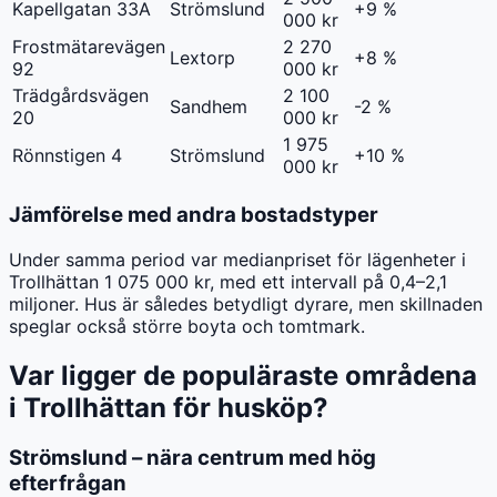
Kapellgatan 33A
Strömslund
+9 %
000 kr
Frostmätarevägen
2 270
Lextorp
+8 %
92
000 kr
Trädgårdsvägen
2 100
Sandhem
-2 %
20
000 kr
1 975
Rönnstigen 4
Strömslund
+10 %
000 kr
Jämförelse med andra bostadstyper
Under samma period var medianpriset för lägenheter i
Trollhättan 1 075 000 kr, med ett intervall på 0,4–2,1
miljoner. Hus är således betydligt dyrare, men skillnaden
speglar också större boyta och tomtmark.
Var ligger de populäraste områdena
i Trollhättan för husköp?
Strömslund – nära centrum med hög
efterfrågan