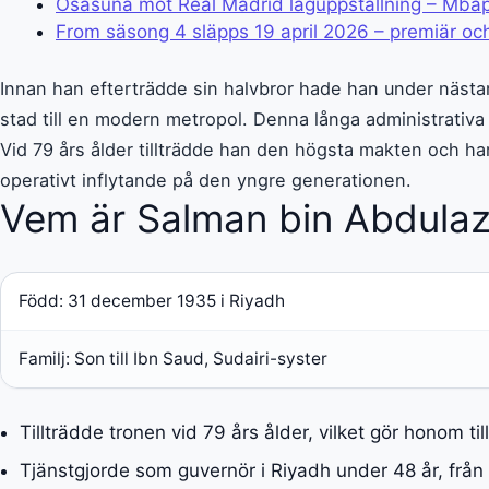
Osasuna mot Real Madrid laguppställning – Mbap
From säsong 4 släpps 19 april 2026 – premiär o
Innan han efterträdde sin halvbror hade han under näst
stad till en modern metropol. Denna långa administrativa
Vid 79 års ålder tillträdde han den högsta makten och h
operativt inflytande på den yngre generationen.
Vem är Salman bin Abdulaz
Född: 31 december 1935 i Riyadh
Familj: Son till Ibn Saud, Sudairi-syster
Tillträdde tronen vid 79 års ålder, vilket gör honom ti
Tjänstgjorde som guvernör i Riyadh under 48 år, från 