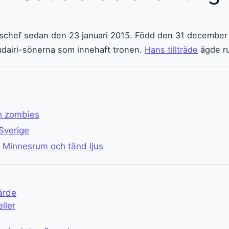
atschef sedan den 23 januari 2015. Född den 31 december 
udairi-sönerna som innehaft tronen.
Hans tillträde
ägde ru
ch zombies
Sverige
 Minnesrum och tänd ljus
ärde
ller