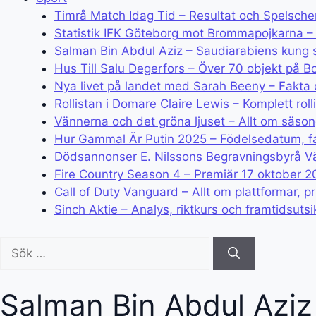
Timrå Match Idag Tid – Resultat och Spelsch
Statistik IFK Göteborg mot Brommapojkarna – 
Salman Bin Abdul Aziz – Saudiarabiens kung
Hus Till Salu Degerfors – Över 70 objekt på B
Nya livet på landet med Sarah Beeny – Fakta 
Rollistan i Domare Claire Lewis – Komplett roll
Vännerna och det gröna ljuset – Allt om säsong
Hur Gammal Är Putin 2025 – Födelsedatum, fa
Dödsannonser E. Nilssons Begravningsbyrå Vä
Fire Country Season 4 – Premiär 17 oktober 20
Call of Duty Vanguard – Allt om plattformar, p
Sinch Aktie – Analys, riktkurs och framtidsutsi
Sök
efter:
Salman Bin Abdul Aziz