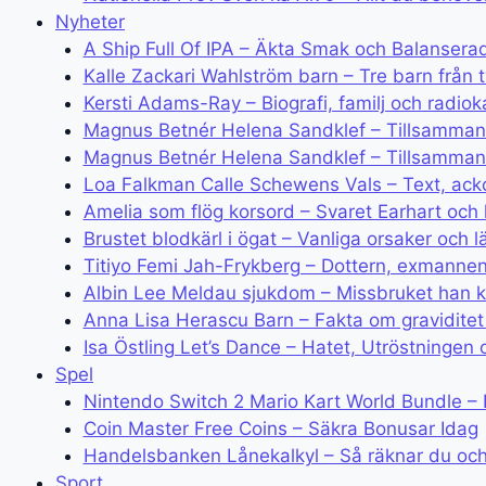
Nyheter
A Ship Full Of IPA – Äkta Smak och Balansera
Kalle Zackari Wahlström barn – Tre barn från t
Kersti Adams-Ray – Biografi, familj och radioka
Magnus Betnér Helena Sandklef – Tillsamman
Magnus Betnér Helena Sandklef – Tillsamman
Loa Falkman Calle Schewens Vals – Text, ack
Amelia som flög korsord – Svaret Earhart och 
Brustet blodkärl i ögat – Vanliga orsaker och l
Titiyo Femi Jah-Frykberg – Dottern, exmanne
Albin Lee Meldau sjukdom – Missbruket han k
Anna Lisa Herascu Barn – Fakta om gravidite
Isa Östling Let’s Dance – Hatet, Utröstningen 
Spel
Nintendo Switch 2 Mario Kart World Bundle – 
Coin Master Free Coins – Säkra Bonusar Idag
Handelsbanken Lånekalkyl – Så räknar du och
Sport