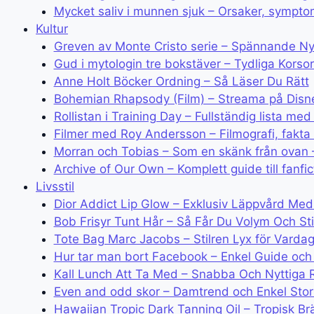
Mycket saliv i munnen sjuk – Orsaker, sympt
Kultur
Greven av Monte Cristo serie – Spännande 
Gud i mytologin tre bokstäver – Tydliga Korso
Anne Holt Böcker Ordning – Så Läser Du Rätt
Bohemian Rhapsody (Film) – Streama på Disn
Rollistan i Training Day – Fullständig lista 
Filmer med Roy Andersson – Filmografi, fakta
Morran och Tobias – Som en skänk från ovan 
Archive of Our Own – Komplett guide till fanfic
Livsstil
Dior Addict Lip Glow – Exklusiv Läppvård Med
Bob Frisyr Tunt Hår – Så Får Du Volym Och Sti
Tote Bag Marc Jacobs – Stilren Lyx för Varda
Hur tar man bort Facebook – Enkel Guide och V
Kall Lunch Att Ta Med – Snabba Och Nyttiga 
Even and odd skor – Damtrend och Enkel Stor
Hawaiian Tropic Dark Tanning Oil – Tropisk B