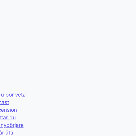
du bör veta
cast
cension
ttar du
 nybörjare
år äta