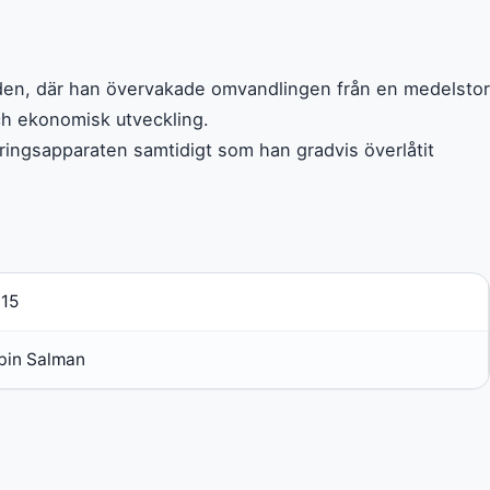
aden, där han övervakade omvandlingen från en medelstor
och ekonomisk utveckling.
ringsapparaten samtidigt som han gradvis överlåtit
015
bin Salman