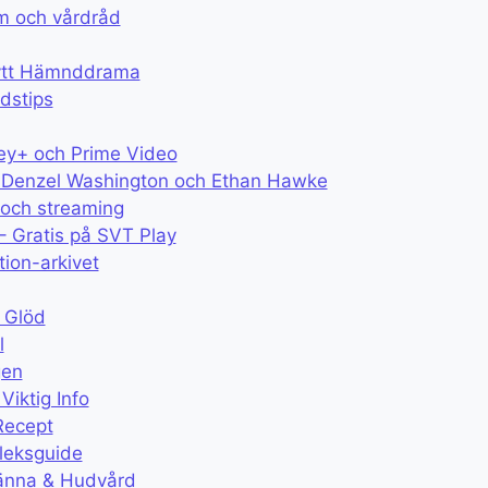
om och vårdråd
Nytt Hämnddrama
rdstips
ey+ och Prime Video
med Denzel Washington och Ethan Hawke
 och streaming
– Gratis på SVT Play
tion-arkivet
 Glöd
l
gen
iktig Info
Recept
leksguide
ränna & Hudvård