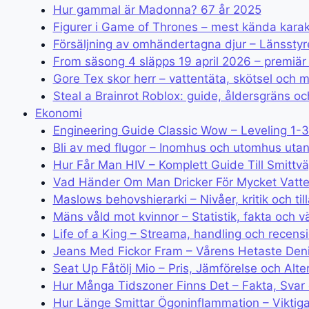
Hur gammal är Madonna? 67 år 2025
Figurer i Game of Thrones – mest kända kara
Försäljning av omhändertagna djur – Länsstyr
From säsong 4 släpps 19 april 2026 – premiä
Gore Tex skor herr – vattentäta, skötsel och m
Steal a Brainrot Roblox: guide, åldersgräns o
Ekonomi
Engineering Guide Classic Wow – Leveling 1-
Bli av med flugor – Inomhus och utomhus utan
Hur Får Man HIV – Komplett Guide Till Smittv
Vad Händer Om Man Dricker För Mycket Vatte
Maslows behovshierarki – Nivåer, kritik och ti
Mäns våld mot kvinnor – Statistik, fakta och v
Life of a King – Streama, handling och recensi
Jeans Med Fickor Fram – Vårens Hetaste Den
Seat Up Fåtölj Mio – Pris, Jämförelse och Alte
Hur Många Tidszoner Finns Det – Fakta, Svar 
Hur Länge Smittar Ögoninflammation – Viktig