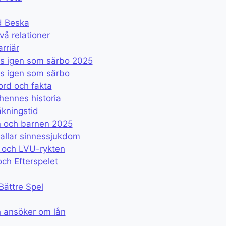
d Beska
vå relationer
rriär
s igen som särbo 2025
s igen som särbo
ord och fakta
hennes historia
äkningstid
n och barnen 2025
allar sinnessjukdom
t och LVU-rykten
och Efterspelet
Bättre Spel
 ansöker om lån