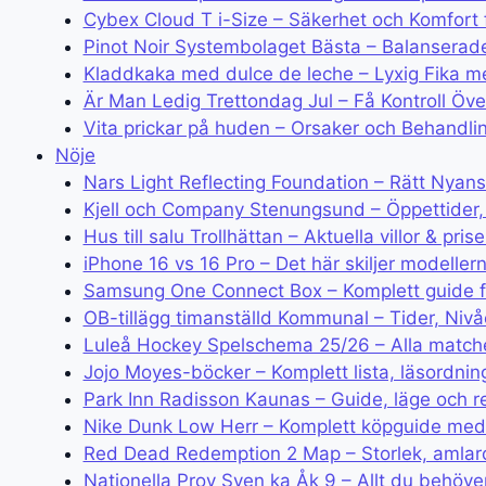
Cybex Cloud T i-Size – Säkerhet och Komfort 
Pinot Noir Systembolaget Bästa – Balanserad
Kladdkaka med dulce de leche – Lyxig Fika m
Är Man Ledig Trettondag Jul – Få Kontroll Öv
Vita prickar på huden – Orsaker och Behandli
Nöje
Nars Light Reflecting Foundation – Rätt Nyans
Kjell och Company Stenungsund – Öppettider,
Hus till salu Trollhättan – Aktuella villor & pris
iPhone 16 vs 16 Pro – Det här skiljer modellern
Samsung One Connect Box – Komplett guide för
OB-tillägg timanställd Kommunal – Tider, Nivå
Luleå Hockey Spelschema 25/26 – Alla matche
Jojo Moyes-böcker – Komplett lista, läsordnin
Park Inn Radisson Kaunas – Guide, läge och 
Nike Dunk Low Herr – Komplett köpguide med
Red Dead Redemption 2 Map – Storlek, amlarob
Nationella Prov Sven ka Åk 9 – Allt du behöve