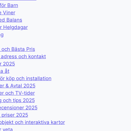
för Barn
e Viner
ed Balans
er Helgdagar
ng
 och Bästa Pris
 adress och kontakt
er 2025
a åt
 köp och installation
er & Avtal 2025
r och TV-tider
g och tips 2025
recensioner 2025
 priser 2025
jekt och interaktiva kartor
r veta