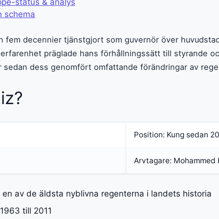
pé-status & analys
ch schema
an fem decennier tjänstgjort som guvernör över huvudst
 erfarenhet präglade hans förhållningssätt till styrande 
ar sedan dess genomfört omfattande förändringar av rege
iz?
Position: Kung sedan 2
Arvtagare: Mohammed 
ll en av de äldsta nyblivna regenterna i landets historia
1963 till 2011