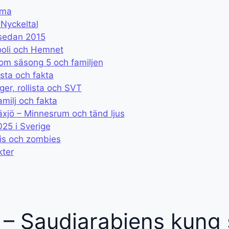
ema
Nyckeltal
 sedan 2015
ooli och Hemnet
om säsong 5 och familjen
ista och fakta
er, rollista och SVT
milj och fakta
xjö – Minnesrum och tänd ljus
25 i Sverige
ris och zombies
kter
 – Saudiarabiens kung