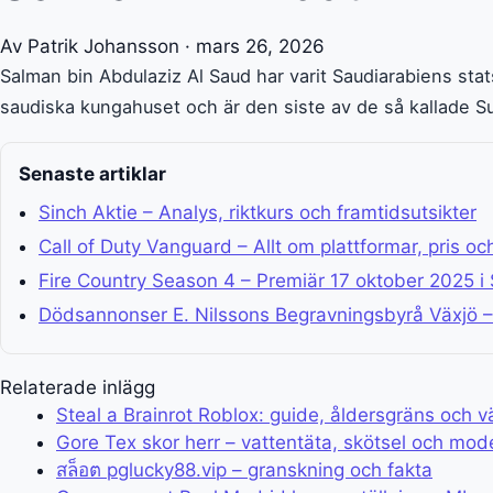
Av Patrik Johansson · mars 26, 2026
Salman bin Abdulaziz Al Saud har varit Saudiarabiens st
saudiska kungahuset och är den siste av de så kallade S
Senaste artiklar
Sinch Aktie – Analys, riktkurs och framtidsutsikter
Call of Duty Vanguard – Allt om plattformar, pris o
Fire Country Season 4 – Premiär 17 oktober 2025 i 
Dödsannonser E. Nilssons Begravningsbyrå Växjö –
Relaterade inlägg
Steal a Brainrot Roblox: guide, åldersgräns och v
Gore Tex skor herr – vattentäta, skötsel och mode
สล็อต pglucky88.vip – granskning och fakta