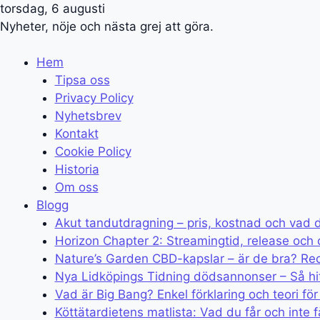
torsdag, 6 augusti
Nyheter, nöje och nästa grej att göra.
Hem
Tipsa oss
Privacy Policy
Nyhetsbrev
Kontakt
Cookie Policy
Historia
Om oss
Blogg
Akut tandutdragning – pris, kostnad och vad 
Horizon Chapter 2: Streamingtid, release och 
Nature’s Garden CBD-kapslar – är de bra? Re
Nya Lidköpings Tidning dödsannonser – Så hi
Vad är Big Bang? Enkel förklaring och teori för
Köttätardietens matlista: Vad du får och inte f