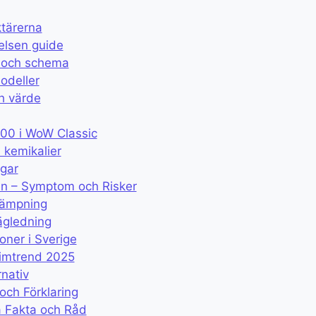
ktärerna
elsen guide
r och schema
odeller
ch värde
300 i WoW Classic
 kemikalier
ägar
n – Symptom och Risker
llämpning
ägledning
oner i Sverige
imtrend 2025
rnativ
och Förklaring
a Fakta och Råd