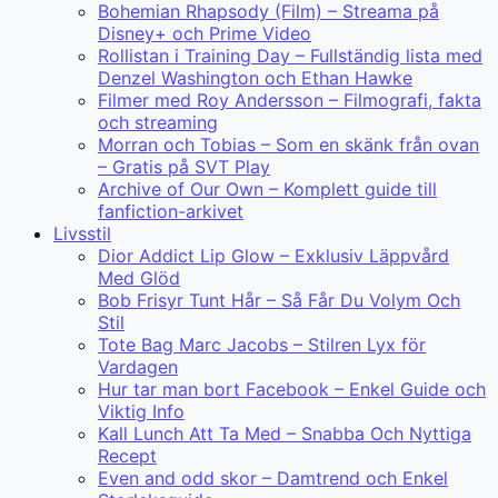
Bohemian Rhapsody (Film) – Streama på
Disney+ och Prime Video
Rollistan i Training Day – Fullständig lista med
Denzel Washington och Ethan Hawke
Filmer med Roy Andersson – Filmografi, fakta
och streaming
Morran och Tobias – Som en skänk från ovan
– Gratis på SVT Play
Archive of Our Own – Komplett guide till
fanfiction-arkivet
Livsstil
Dior Addict Lip Glow – Exklusiv Läppvård
Med Glöd
Bob Frisyr Tunt Hår – Så Får Du Volym Och
Stil
Tote Bag Marc Jacobs – Stilren Lyx för
Vardagen
Hur tar man bort Facebook – Enkel Guide och
Viktig Info
Kall Lunch Att Ta Med – Snabba Och Nyttiga
Recept
Even and odd skor – Damtrend och Enkel