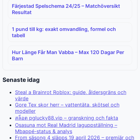
Färjestad Spelschema 24/25 – Matchöversikt
Resultat
1 pund till kg: exakt omvandling, formel och
tabell
Hur Länge Får Man Vabba – Max 120 Dagar Per
Barn
Senaste idag
Steal a Brainrot Roblox: guide, åldersgräns och
värde
Gore Tex skor herr – vattentäta, skötsel och
modeller
สล็อต pglucky88.vip – granskning och fakta
Osasuna mot Real Madrid laguppställning –
Mbappé-status & analys
From säsong 4 släpps 19 april 2026 – premiär och