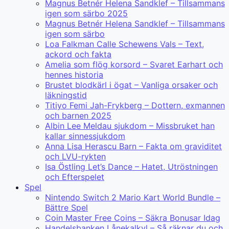
Magnus Betnér Helena Sandklef – Tillsammans
igen som särbo 2025
Magnus Betnér Helena Sandklef – Tillsammans
igen som särbo
Loa Falkman Calle Schewens Vals – Text,
ackord och fakta
Amelia som flög korsord – Svaret Earhart och
hennes historia
Brustet blodkärl i ögat – Vanliga orsaker och
läkningstid
Titiyo Femi Jah-Frykberg – Dottern, exmannen
och barnen 2025
Albin Lee Meldau sjukdom – Missbruket han
kallar sinnessjukdom
Anna Lisa Herascu Barn – Fakta om graviditet
och LVU-rykten
Isa Östling Let’s Dance – Hatet, Utröstningen
och Efterspelet
Spel
Nintendo Switch 2 Mario Kart World Bundle –
Bättre Spel
Coin Master Free Coins – Säkra Bonusar Idag
Handelsbanken Lånekalkyl – Så räknar du och