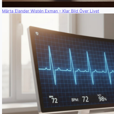
Märta Elander Wistén Exman – Klar Bild Över Livet