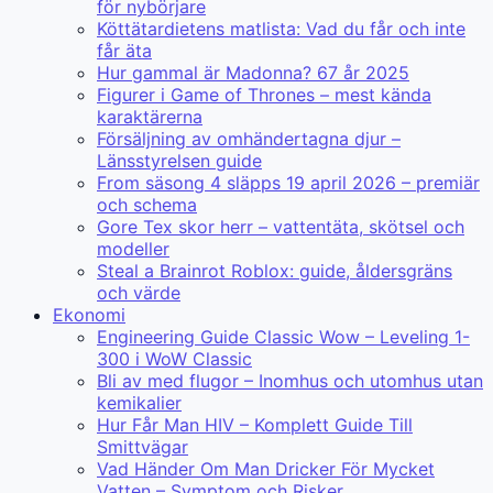
för nybörjare
Köttätardietens matlista: Vad du får och inte
får äta
Hur gammal är Madonna? 67 år 2025
Figurer i Game of Thrones – mest kända
karaktärerna
Försäljning av omhändertagna djur –
Länsstyrelsen guide
From säsong 4 släpps 19 april 2026 – premiär
och schema
Gore Tex skor herr – vattentäta, skötsel och
modeller
Steal a Brainrot Roblox: guide, åldersgräns
och värde
Ekonomi
Engineering Guide Classic Wow – Leveling 1-
300 i WoW Classic
Bli av med flugor – Inomhus och utomhus utan
kemikalier
Hur Får Man HIV – Komplett Guide Till
Smittvägar
Vad Händer Om Man Dricker För Mycket
Vatten – Symptom och Risker