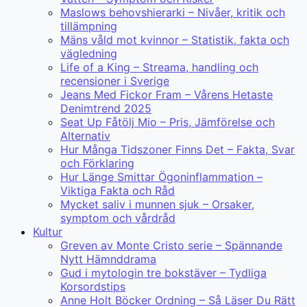
Maslows behovshierarki – Nivåer, kritik och
tillämpning
Mäns våld mot kvinnor – Statistik, fakta och
vägledning
Life of a King – Streama, handling och
recensioner i Sverige
Jeans Med Fickor Fram – Vårens Hetaste
Denimtrend 2025
Seat Up Fåtölj Mio – Pris, Jämförelse och
Alternativ
Hur Många Tidszoner Finns Det – Fakta, Svar
och Förklaring
Hur Länge Smittar Ögoninflammation –
Viktiga Fakta och Råd
Mycket saliv i munnen sjuk – Orsaker,
symptom och vårdråd
Kultur
Greven av Monte Cristo serie – Spännande
Nytt Hämnddrama
Gud i mytologin tre bokstäver – Tydliga
Korsordstips
Anne Holt Böcker Ordning – Så Läser Du Rätt