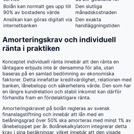
Bolån kan normalt ges upp till
Den slutliga
90% av bostadens värde
månadskostnaden
Ansökan kan göras digitalt via
Den exakta
internetbanken
handläggningstiden
Amorteringskrav och individuell
ränta i praktiken
Konceptet individuell ränta innebär att den ränta en
låntagare erbjuds inte är densamma för alla, utan
baseras på en samlad bedömning av ekonomiska
faktorer. Detta innefattar kreditvärdighet, relationen med
banken, lånebelopp och säkerhetens värde. Den som har
en längre kundrelation och stabil inkomst kan därför
förhandla fram en fördelaktigare ränta.
Amorteringskravet på bolån regleras av svensk
finanslagstiftning och innebär att lån med en
belåningsgrad över 50% ska amorteras med minst 1% av
lånebeloppet per år. Bolånekalkylatorn integrerar detta
krav i sina beräkningar, vilket innebär att den visade