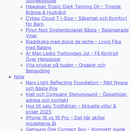
Storleksguide
Hawaiian Tropic Dark Tanning Oil – Tropisk
Bränna & Hudvård
Cybex Cloud T i-Size – Säkerhet och Komfort
för Barn
Pinot Noir Systembolaget Bästa – Balanserade
Viner
Kladdkaka med dulce de leche – Lyxig Fika
med Balans
Är Man Ledig Trettondag Jul – Få Kontroll
Över Helgdagar
Vita prickar på huden – Orsaker och
Behandling
Nöje
Nars Light Reflecting Foundation – Rätt Nyans
och Bästa Pris
Kjell och Company Stenungsund – Öppettider,
adress och kontakt
Hus till salu Trollhättan – Aktuella villor &
priser 2025
iPhone 16 vs 16 Pro – Det här skiljer
modellerna åt
Samsung One Connect Box – Komplett guide