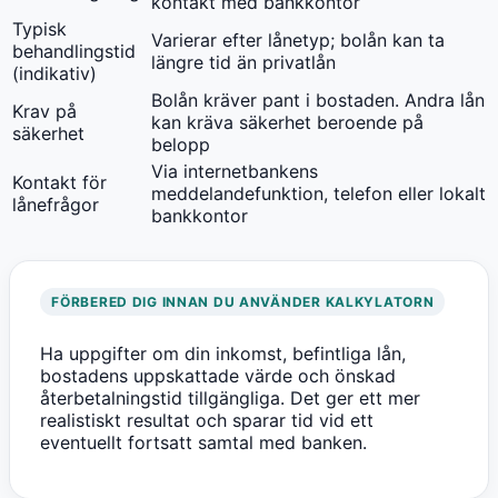
kontakt med bankkontor
Typisk
Varierar efter lånetyp; bolån kan ta
behandlingstid
längre tid än privatlån
(indikativ)
Bolån kräver pant i bostaden. Andra lån
Krav på
kan kräva säkerhet beroende på
säkerhet
belopp
Via internetbankens
Kontakt för
meddelandefunktion, telefon eller lokalt
lånefrågor
bankkontor
FÖRBERED DIG INNAN DU ANVÄNDER KALKYLATORN
Ha uppgifter om din inkomst, befintliga lån,
bostadens uppskattade värde och önskad
återbetalningstid tillgängliga. Det ger ett mer
realistiskt resultat och sparar tid vid ett
eventuellt fortsatt samtal med banken.