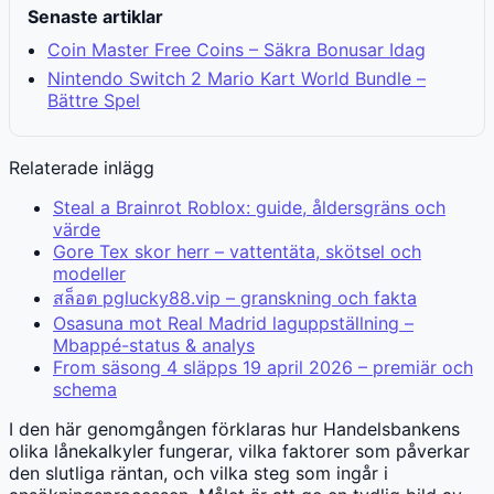
Senaste artiklar
Coin Master Free Coins – Säkra Bonusar Idag
Nintendo Switch 2 Mario Kart World Bundle –
Bättre Spel
Relaterade inlägg
Steal a Brainrot Roblox: guide, åldersgräns och
värde
Gore Tex skor herr – vattentäta, skötsel och
modeller
สล็อต pglucky88.vip – granskning och fakta
Osasuna mot Real Madrid laguppställning –
Mbappé-status & analys
From säsong 4 släpps 19 april 2026 – premiär och
schema
I den här genomgången förklaras hur Handelsbankens
olika lånekalkyler fungerar, vilka faktorer som påverkar
den slutliga räntan, och vilka steg som ingår i