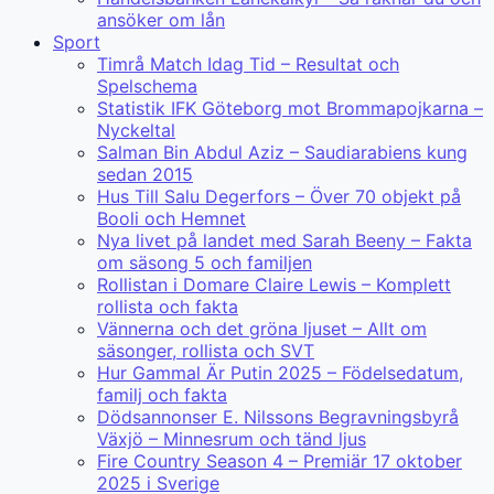
ansöker om lån
Sport
Timrå Match Idag Tid – Resultat och
Spelschema
Statistik IFK Göteborg mot Brommapojkarna –
Nyckeltal
Salman Bin Abdul Aziz – Saudiarabiens kung
sedan 2015
Hus Till Salu Degerfors – Över 70 objekt på
Booli och Hemnet
Nya livet på landet med Sarah Beeny – Fakta
om säsong 5 och familjen
Rollistan i Domare Claire Lewis – Komplett
rollista och fakta
Vännerna och det gröna ljuset – Allt om
säsonger, rollista och SVT
Hur Gammal Är Putin 2025 – Födelsedatum,
familj och fakta
Dödsannonser E. Nilssons Begravningsbyrå
Växjö – Minnesrum och tänd ljus
Fire Country Season 4 – Premiär 17 oktober
2025 i Sverige