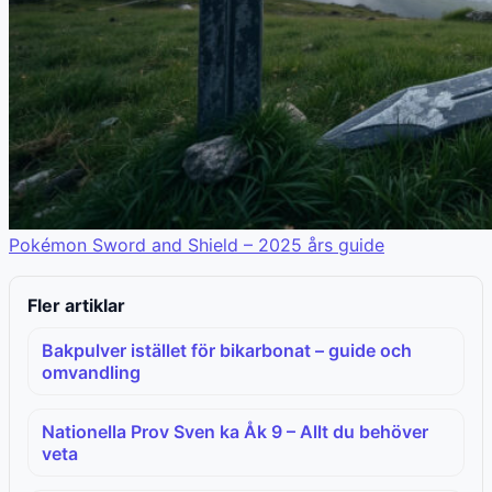
Pokémon Sword and Shield – 2025 års guide
Fler artiklar
Bakpulver istället för bikarbonat – guide och
omvandling
Nationella Prov Sven ka Åk 9 – Allt du behöver
veta