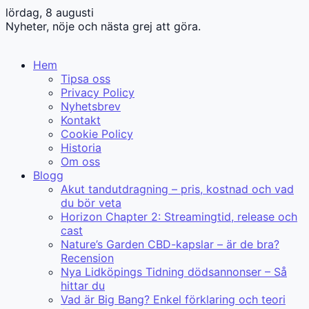
lördag, 8 augusti
Nyheter, nöje och nästa grej att göra.
Hem
Tipsa oss
Privacy Policy
Nyhetsbrev
Kontakt
Cookie Policy
Historia
Om oss
Blogg
Akut tandutdragning – pris, kostnad och vad
du bör veta
Horizon Chapter 2: Streamingtid, release och
cast
Nature’s Garden CBD-kapslar – är de bra?
Recension
Nya Lidköpings Tidning dödsannonser – Så
hittar du
Vad är Big Bang? Enkel förklaring och teori