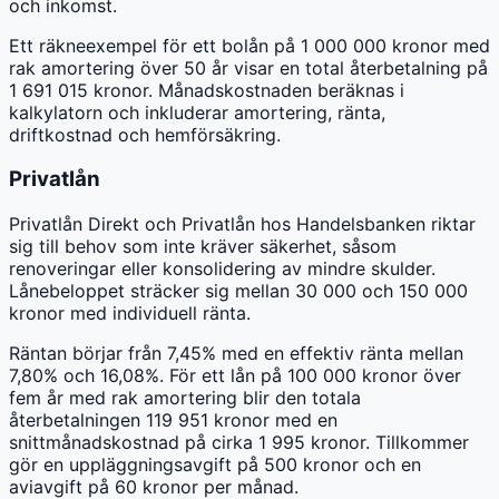
och inkomst.
Ett räkneexempel för ett bolån på 1 000 000 kronor med
rak amortering över 50 år visar en total återbetalning på
1 691 015 kronor. Månadskostnaden beräknas i
kalkylatorn och inkluderar amortering, ränta,
driftkostnad och hemförsäkring.
Privatlån
Privatlån Direkt och Privatlån hos Handelsbanken riktar
sig till behov som inte kräver säkerhet, såsom
renoveringar eller konsolidering av mindre skulder.
Lånebeloppet sträcker sig mellan 30 000 och 150 000
kronor med individuell ränta.
Räntan börjar från 7,45% med en effektiv ränta mellan
7,80% och 16,08%. För ett lån på 100 000 kronor över
fem år med rak amortering blir den totala
återbetalningen 119 951 kronor med en
snittmånadskostnad på cirka 1 995 kronor. Tillkommer
gör en uppläggningsavgift på 500 kronor och en
aviavgift på 60 kronor per månad.