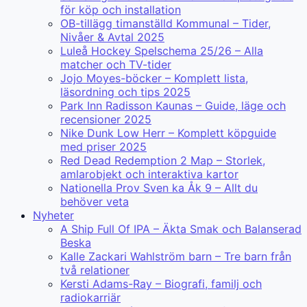
för köp och installation
OB-tillägg timanställd Kommunal – Tider,
Nivåer & Avtal 2025
Luleå Hockey Spelschema 25/26 – Alla
matcher och TV-tider
Jojo Moyes-böcker – Komplett lista,
läsordning och tips 2025
Park Inn Radisson Kaunas – Guide, läge och
recensioner 2025
Nike Dunk Low Herr – Komplett köpguide
med priser 2025
Red Dead Redemption 2 Map – Storlek,
amlarobjekt och interaktiva kartor
Nationella Prov Sven ka Åk 9 – Allt du
behöver veta
Nyheter
A Ship Full Of IPA – Äkta Smak och Balanserad
Beska
Kalle Zackari Wahlström barn – Tre barn från
två relationer
Kersti Adams-Ray – Biografi, familj och
radiokarriär