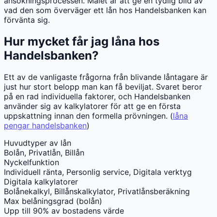
ansökningsprocessen. Målet är att ge en tydlig bild av
vad den som överväger ett lån hos Handelsbanken kan
förvänta sig.
Hur mycket får jag låna hos
Handelsbanken?
Ett av de vanligaste frågorna från blivande låntagare är
just hur stort belopp man kan få beviljat. Svaret beror
på en rad individuella faktorer, och Handelsbanken
använder sig av kalkylatorer för att ge en första
uppskattning innan den formella prövningen. (
låna
pengar handelsbanken
)
Huvudtyper av lån
Bolån, Privatlån, Billån
Nyckelfunktion
Individuell ränta, Personlig service, Digitala verktyg
Digitala kalkylatorer
Bolånekalkyl, Billånskalkylator, Privatlånsberäkning
Max belåningsgrad (bolån)
Upp till 90% av bostadens värde