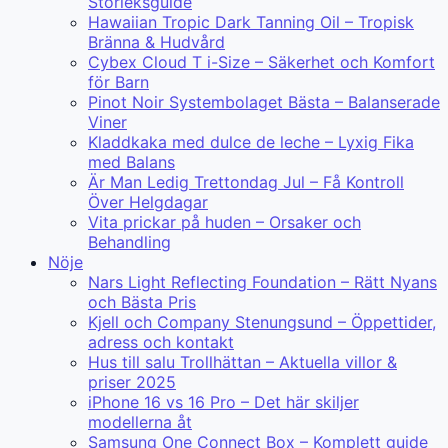
Storleksguide
Hawaiian Tropic Dark Tanning Oil – Tropisk
Bränna & Hudvård
Cybex Cloud T i-Size – Säkerhet och Komfort
för Barn
Pinot Noir Systembolaget Bästa – Balanserade
Viner
Kladdkaka med dulce de leche – Lyxig Fika
med Balans
Är Man Ledig Trettondag Jul – Få Kontroll
Över Helgdagar
Vita prickar på huden – Orsaker och
Behandling
Nöje
Nars Light Reflecting Foundation – Rätt Nyans
och Bästa Pris
Kjell och Company Stenungsund – Öppettider,
adress och kontakt
Hus till salu Trollhättan – Aktuella villor &
priser 2025
iPhone 16 vs 16 Pro – Det här skiljer
modellerna åt
Samsung One Connect Box – Komplett guide