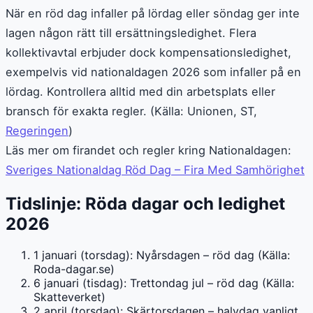
När en röd dag infaller på lördag eller söndag ger inte
lagen någon rätt till ersättningsledighet. Flera
kollektivavtal erbjuder dock kompensationsledighet,
exempelvis vid nationaldagen 2026 som infaller på en
lördag. Kontrollera alltid med din arbetsplats eller
bransch för exakta regler. (Källa: Unionen, ST,
Regeringen
)
Läs mer om firandet och regler kring Nationaldagen:
Sveriges Nationaldag Röd Dag – Fira Med Samhörighet
Tidslinje: Röda dagar och ledighet
2026
1 januari (torsdag): Nyårsdagen – röd dag (Källa:
Roda-dagar.se)
6 januari (tisdag): Trettondag jul – röd dag (Källa:
Skatteverket)
2 april (torsdag): Skärtorsdagen – halvdag vanligt