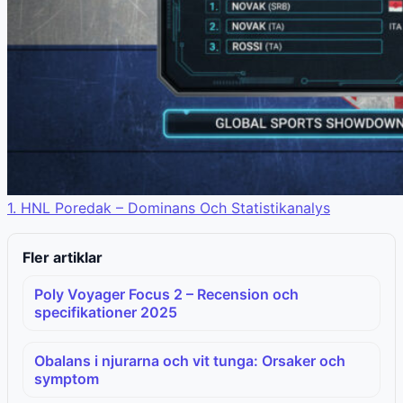
1. HNL Poredak – Dominans Och Statistikanalys
Fler artiklar
Poly Voyager Focus 2 – Recension och
specifikationer 2025
Obalans i njurarna och vit tunga: Orsaker och
symptom