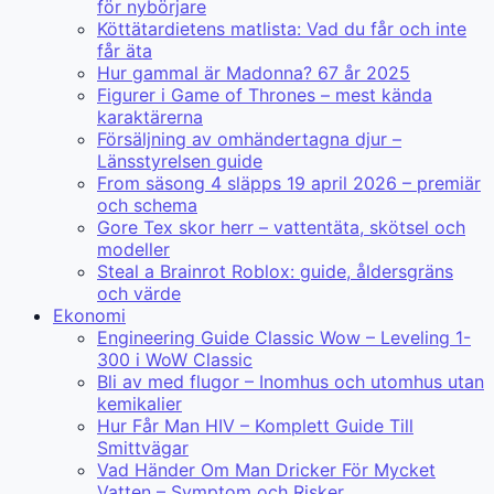
för nybörjare
Köttätardietens matlista: Vad du får och inte
får äta
Hur gammal är Madonna? 67 år 2025
Figurer i Game of Thrones – mest kända
karaktärerna
Försäljning av omhändertagna djur –
Länsstyrelsen guide
From säsong 4 släpps 19 april 2026 – premiär
och schema
Gore Tex skor herr – vattentäta, skötsel och
modeller
Steal a Brainrot Roblox: guide, åldersgräns
och värde
Ekonomi
Engineering Guide Classic Wow – Leveling 1-
300 i WoW Classic
Bli av med flugor – Inomhus och utomhus utan
kemikalier
Hur Får Man HIV – Komplett Guide Till
Smittvägar
Vad Händer Om Man Dricker För Mycket
Vatten – Symptom och Risker