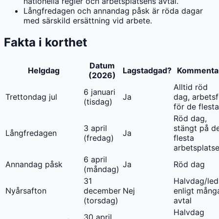
nationella regler och arbetsplatsens avtal.
Långfredagen och annandag påsk är röda dagar
med särskild ersättning vid arbete.
Fakta i korthet
Datum
Helgdag
Lagstadgad?
Kommenta
(2026)
Alltid röd
6 januari
Trettondag jul
Ja
dag, arbetsf
(tisdag)
för de flesta
Röd dag,
3 april
stängt på d
Långfredagen
Ja
(fredag)
flesta
arbetsplatse
6 april
Annandag påsk
Ja
Röd dag
(måndag)
31
Halvdag/led
Nyårsafton
december
Nej
enligt mång
(torsdag)
avtal
Halvdag
30 april