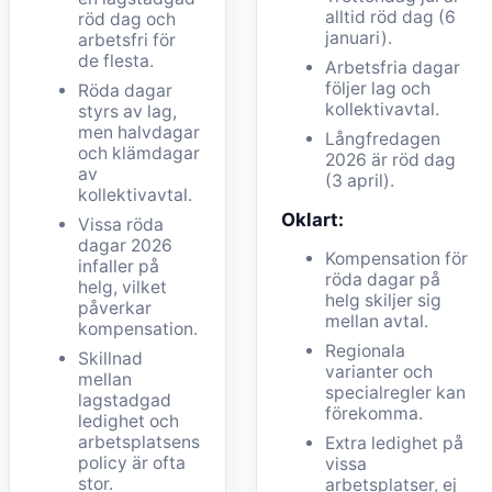
alltid röd dag (6
röd dag och
januari).
arbetsfri för
de flesta.
Arbetsfria dagar
följer lag och
Röda dagar
kollektivavtal.
styrs av lag,
men halvdagar
Långfredagen
och klämdagar
2026 är röd dag
av
(3 april).
kollektivavtal.
Oklart:
Vissa röda
dagar 2026
Kompensation för
infaller på
röda dagar på
helg, vilket
helg skiljer sig
påverkar
mellan avtal.
kompensation.
Regionala
Skillnad
varianter och
mellan
specialregler kan
lagstadgad
förekomma.
ledighet och
arbetsplatsens
Extra ledighet på
policy är ofta
vissa
stor.
arbetsplatser, ej