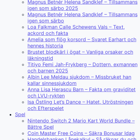
Magnus Betnér Helena Sandklef – Tillsammans
igen som särbo 2025
Magnus Betnér Helena Sandklef – Tillsammans
igen som särbo
Loa Falkman Calle Schewens Vals – Text,
ackord och fakta
Amelia som flög korsord – Svaret Earhart och
hennes historia
Brustet blodkärl i ögat – Vanliga orsaker och
läkningstid
Titiyo Femi Jah-Frykberg – Dottern, exmannen
och barnen 2025
Albin Lee Meldau sjukdom – Missbruket han
kallar sinnessjukdom
Anna Lisa Herascu Barn – Fakta om graviditet
och LVU-rykten
Isa Östling Let’s Dance – Hatet, Utröstningen
och Efterspelet
Spel
Nintendo Switch 2 Mario Kart World Bundle –
Bättre Spel
Coin Master Free Coins – Säkra Bonusar Idag
Handelsbanken Lånekalkyl – Så räknar du och