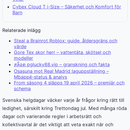
Cybex Cloud T i-Size – Säkerhet och Komfort för
Barn
Relaterade inlägg
Steal a Brainrot Roblox: guide, åldersgräns och
värde
Gore Tex skor herr – vattentäta, skötsel och
modeller
สล็อต pglucky88.vip – granskning och fakta
Osasuna mot Real Madrid laguppställning –
Mbappé-status & analys
From säsong 4 släpps 19 april 2026 – premiär och
schema
Svenska helgdagar väcker varje år frågor kring rätt till
ledighet, särskilt kring Trettondag jul. Med många röda
dagar och varierande regler i arbetsrätt och
kollektivavtal är det viktigt att veta exakt när och