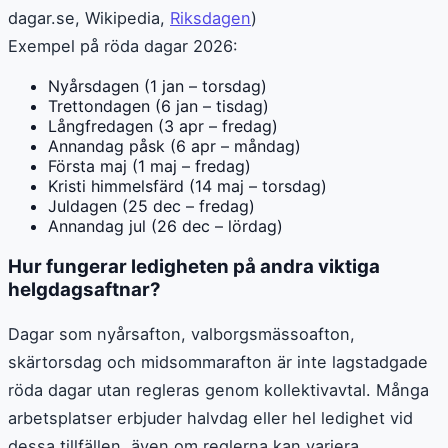
dagar.se, Wikipedia,
Riksdagen
)
Exempel på röda dagar 2026:
Nyårsdagen (1 jan – torsdag)
Trettondagen (6 jan – tisdag)
Långfredagen (3 apr – fredag)
Annandag påsk (6 apr – måndag)
Första maj (1 maj – fredag)
Kristi himmelsfärd (14 maj – torsdag)
Juldagen (25 dec – fredag)
Annandag jul (26 dec – lördag)
Hur fungerar ledigheten på andra viktiga
helgdagsaftnar?
Dagar som nyårsafton, valborgsmässoafton,
skärtorsdag och midsommarafton är inte lagstadgade
röda dagar utan regleras genom kollektivavtal. Många
arbetsplatser erbjuder halvdag eller hel ledighet vid
dessa tillfällen, även om reglerna kan variera.