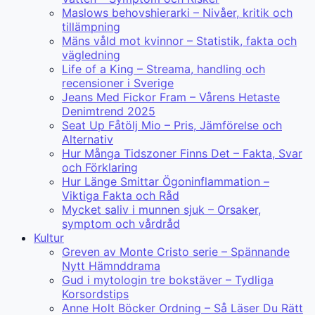
Maslows behovshierarki – Nivåer, kritik och
tillämpning
Mäns våld mot kvinnor – Statistik, fakta och
vägledning
Life of a King – Streama, handling och
recensioner i Sverige
Jeans Med Fickor Fram – Vårens Hetaste
Denimtrend 2025
Seat Up Fåtölj Mio – Pris, Jämförelse och
Alternativ
Hur Många Tidszoner Finns Det – Fakta, Svar
och Förklaring
Hur Länge Smittar Ögoninflammation –
Viktiga Fakta och Råd
Mycket saliv i munnen sjuk – Orsaker,
symptom och vårdråd
Kultur
Greven av Monte Cristo serie – Spännande
Nytt Hämnddrama
Gud i mytologin tre bokstäver – Tydliga
Korsordstips
Anne Holt Böcker Ordning – Så Läser Du Rätt