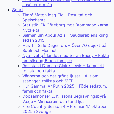
ansöker om lån
Sport
Timrå Match Idag Tid – Resultat och
Spelschema
Statistik IFK Göteborg mot Brommapojkarna –
Nyckeltal
Salman Bin Abdul Aziz – Saudiarabiens kung
sedan 2015
Hus Till Salu Degerfors – Över 70 objekt på
Booli och Hemnet
Nya livet på landet med Sarah Beeny – Fakta
om säsong 5 och familjen
Rollistan i Domare Claire Lewis – Komplett
rollista och fakta
Vännerna och det gröna ljuset – Allt om
säsonger, rollista och SVT
Hur Gammal Är Putin 2025 – Födelsedatum,
familj och fakta
Dödsannonser E. Nilssons Begravningsbyrå
Växjö – Minnesrum och tänd ljus
Fire Country Season 4 – Premiär 17 oktober
2025 i Sverige