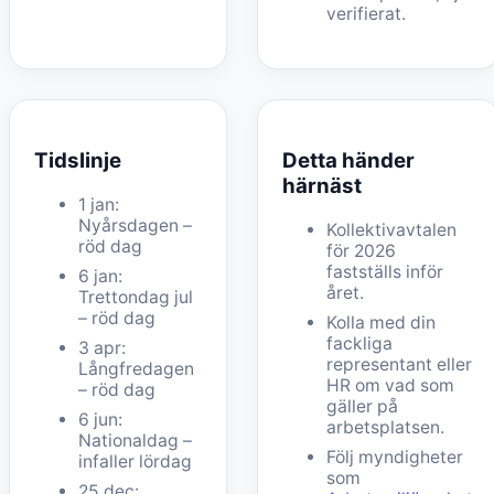
verifierat.
Tidslinje
Detta händer
härnäst
1 jan:
Nyårsdagen –
Kollektivavtalen
röd dag
för 2026
fastställs inför
6 jan:
året.
Trettondag jul
– röd dag
Kolla med din
fackliga
3 apr:
representant eller
Långfredagen
HR om vad som
– röd dag
gäller på
6 jun:
arbetsplatsen.
Nationaldag –
Följ myndigheter
infaller lördag
som
25 dec: