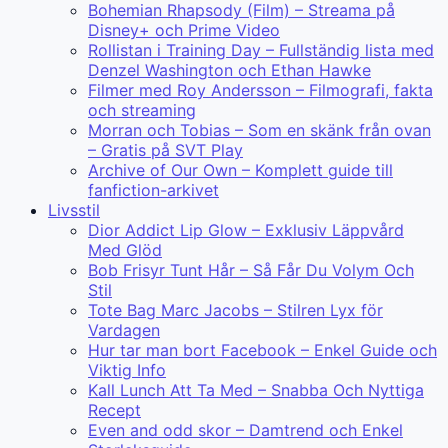
Bohemian Rhapsody (Film) – Streama på
Disney+ och Prime Video
Rollistan i Training Day – Fullständig lista med
Denzel Washington och Ethan Hawke
Filmer med Roy Andersson – Filmografi, fakta
och streaming
Morran och Tobias – Som en skänk från ovan
– Gratis på SVT Play
Archive of Our Own – Komplett guide till
fanfiction-arkivet
Livsstil
Dior Addict Lip Glow – Exklusiv Läppvård
Med Glöd
Bob Frisyr Tunt Hår – Så Får Du Volym Och
Stil
Tote Bag Marc Jacobs – Stilren Lyx för
Vardagen
Hur tar man bort Facebook – Enkel Guide och
Viktig Info
Kall Lunch Att Ta Med – Snabba Och Nyttiga
Recept
Even and odd skor – Damtrend och Enkel