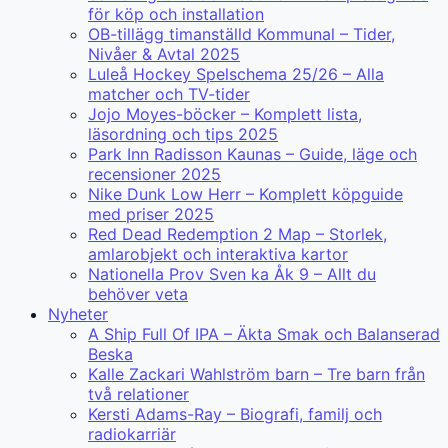
för köp och installation
OB-tillägg timanställd Kommunal – Tider,
Nivåer & Avtal 2025
Luleå Hockey Spelschema 25/26 – Alla
matcher och TV-tider
Jojo Moyes-böcker – Komplett lista,
läsordning och tips 2025
Park Inn Radisson Kaunas – Guide, läge och
recensioner 2025
Nike Dunk Low Herr – Komplett köpguide
med priser 2025
Red Dead Redemption 2 Map – Storlek,
amlarobjekt och interaktiva kartor
Nationella Prov Sven ka Åk 9 – Allt du
behöver veta
Nyheter
A Ship Full Of IPA – Äkta Smak och Balanserad
Beska
Kalle Zackari Wahlström barn – Tre barn från
två relationer
Kersti Adams-Ray – Biografi, familj och
radiokarriär