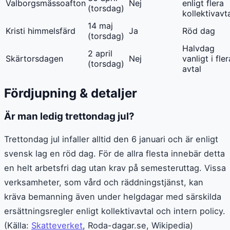
Valborgsmässoafton
Nej
enligt flera
(torsdag)
kollektivavt
14 maj
Kristi himmelsfärd
Ja
Röd dag
(torsdag)
Halvdag
2 april
Skärtorsdagen
Nej
vanligt i fler
(torsdag)
avtal
Fördjupning & detaljer
Är man ledig trettondag jul?
Trettondag jul infaller alltid den 6 januari och är enligt
svensk lag en röd dag. För de allra flesta innebär detta
en helt arbetsfri dag utan krav på semesteruttag. Vissa
verksamheter, som vård och räddningstjänst, kan
kräva bemanning även under helgdagar med särskilda
ersättningsregler enligt kollektivavtal och intern policy.
(Källa:
Skatteverket
, Roda-dagar.se, Wikipedia)