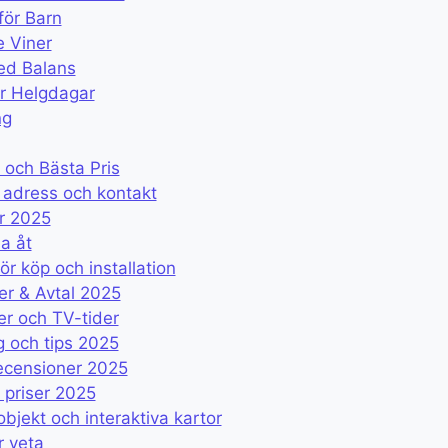
för Barn
e Viner
ed Balans
er Helgdagar
ng
 och Bästa Pris
 adress och kontakt
er 2025
a åt
 köp och installation
er & Avtal 2025
r och TV-tider
g och tips 2025
recensioner 2025
 priser 2025
jekt och interaktiva kartor
r veta