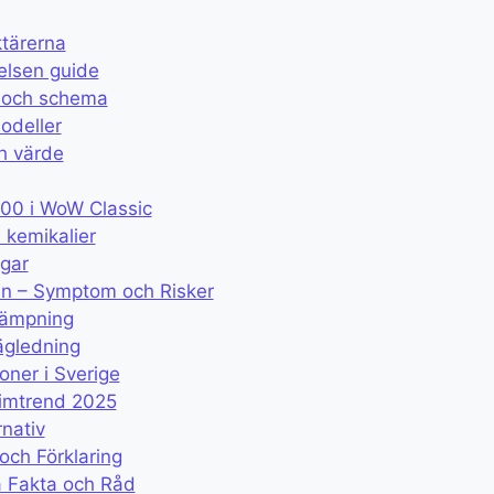
ktärerna
elsen guide
r och schema
odeller
ch värde
300 i WoW Classic
 kemikalier
ägar
n – Symptom och Risker
llämpning
ägledning
oner i Sverige
imtrend 2025
rnativ
och Förklaring
a Fakta och Råd