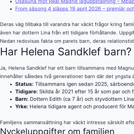
Osasuna mot Real Madrid laguppställning – Mbap
From säsong 4 släpps 19 april 2026 – premiär o
Deras väg tillbaka till varandra har väckt frågor kring 
även har dottern Lina från ett tidigare förhållande. Uppg
Nedan redovisas fakta om parets barn, deras relationstid
Har Helena Sandklef barn?
Ja, Helena Sandklef har ett barn tillsammans med Magnus 
innehåller således två generationer barn där det yngst
Status:
Tillsammans igen sedan 2025, särboende 
Tidigare:
Skilda år 2021 efter 15 år som par och 
Barn:
Dottern Edith (ca 7 år) och styvdottern Lina
Yrke:
Helena tidigare agent och producent för 
Familjens sammansättning har väckt intresse särskilt efte
Nyckeluppgifter om familjen