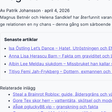
Av Patrik Johansson · april 4, 2026
Magnus Betnér och Helena Sandklef har återfunnit varandra 
ge relationen en ny chans – denna gång som särboende i
Senaste artiklar
Isa Östling Let’s Dance – Hatet, Utröstningen och E
Anna Lisa Herascu Barn – Fakta om graviditet och
Albin Lee Meldau sjukdom – Missbruket han kallar
Titiyo Femi Jah-Frykberg – Dottern, exmannen och
Relaterade inlägg
Steal a Brainrot Roblox: guide, åldersgräns och v
Gore Tex skor herr – vattentäta, skötsel och mode
สล็อต pglucky88.vip – granskning och fakta