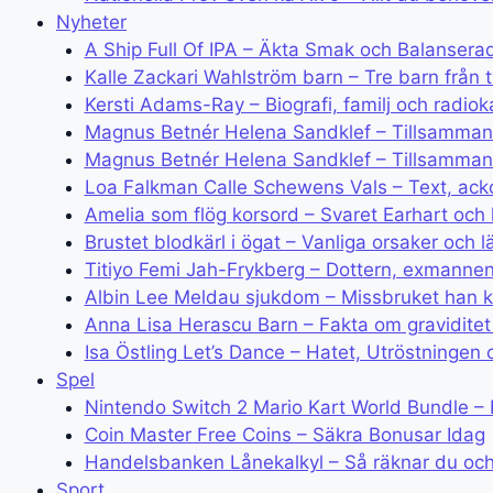
Nyheter
A Ship Full Of IPA – Äkta Smak och Balansera
Kalle Zackari Wahlström barn – Tre barn från t
Kersti Adams-Ray – Biografi, familj och radioka
Magnus Betnér Helena Sandklef – Tillsamman
Magnus Betnér Helena Sandklef – Tillsamman
Loa Falkman Calle Schewens Vals – Text, ack
Amelia som flög korsord – Svaret Earhart och 
Brustet blodkärl i ögat – Vanliga orsaker och l
Titiyo Femi Jah-Frykberg – Dottern, exmanne
Albin Lee Meldau sjukdom – Missbruket han k
Anna Lisa Herascu Barn – Fakta om gravidite
Isa Östling Let’s Dance – Hatet, Utröstningen 
Spel
Nintendo Switch 2 Mario Kart World Bundle – 
Coin Master Free Coins – Säkra Bonusar Idag
Handelsbanken Lånekalkyl – Så räknar du och
Sport