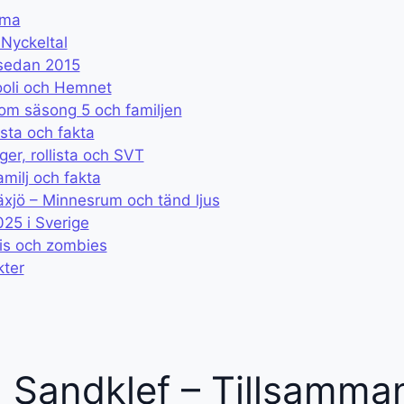
ema
Nyckeltal
 sedan 2015
ooli och Hemnet
om säsong 5 och familjen
ista och fakta
er, rollista och SVT
milj och fakta
xjö – Minnesrum och tänd ljus
25 i Sverige
ris och zombies
kter
 Sandklef – Tillsamma