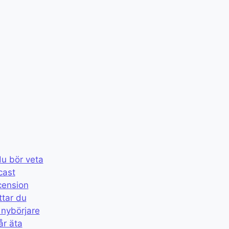
du bör veta
cast
cension
ttar du
 nybörjare
år äta