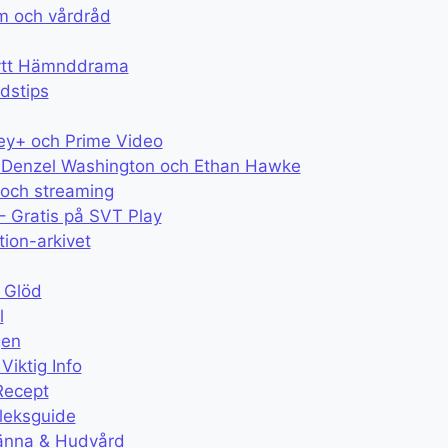
om och vårdråd
Nytt Hämnddrama
rdstips
ey+ och Prime Video
med Denzel Washington och Ethan Hawke
 och streaming
– Gratis på SVT Play
tion-arkivet
 Glöd
l
gen
iktig Info
Recept
leksguide
ränna & Hudvård