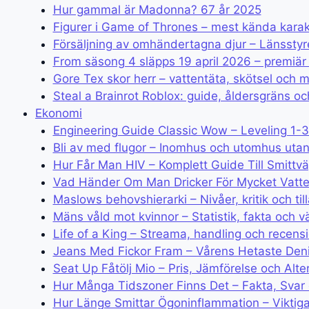
Hur gammal är Madonna? 67 år 2025
Figurer i Game of Thrones – mest kända kara
Försäljning av omhändertagna djur – Länsstyr
From säsong 4 släpps 19 april 2026 – premiä
Gore Tex skor herr – vattentäta, skötsel och m
Steal a Brainrot Roblox: guide, åldersgräns o
Ekonomi
Engineering Guide Classic Wow – Leveling 1-
Bli av med flugor – Inomhus och utomhus utan
Hur Får Man HIV – Komplett Guide Till Smittv
Vad Händer Om Man Dricker För Mycket Vatte
Maslows behovshierarki – Nivåer, kritik och ti
Mäns våld mot kvinnor – Statistik, fakta och v
Life of a King – Streama, handling och recensi
Jeans Med Fickor Fram – Vårens Hetaste Den
Seat Up Fåtölj Mio – Pris, Jämförelse och Alte
Hur Många Tidszoner Finns Det – Fakta, Svar 
Hur Länge Smittar Ögoninflammation – Viktig