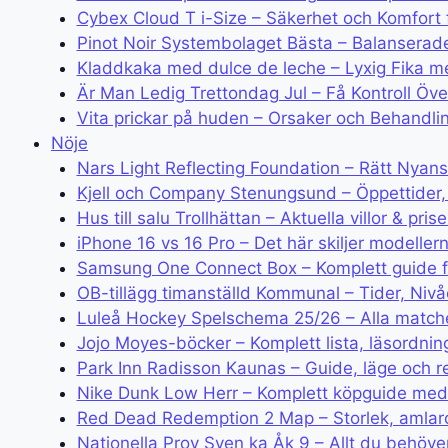
Cybex Cloud T i-Size – Säkerhet och Komfort 
Pinot Noir Systembolaget Bästa – Balanserad
Kladdkaka med dulce de leche – Lyxig Fika m
Är Man Ledig Trettondag Jul – Få Kontroll Öv
Vita prickar på huden – Orsaker och Behandli
Nöje
Nars Light Reflecting Foundation – Rätt Nyans
Kjell och Company Stenungsund – Öppettider,
Hus till salu Trollhättan – Aktuella villor & pris
iPhone 16 vs 16 Pro – Det här skiljer modellern
Samsung One Connect Box – Komplett guide för
OB-tillägg timanställd Kommunal – Tider, Nivå
Luleå Hockey Spelschema 25/26 – Alla matche
Jojo Moyes-böcker – Komplett lista, läsordnin
Park Inn Radisson Kaunas – Guide, läge och 
Nike Dunk Low Herr – Komplett köpguide med
Red Dead Redemption 2 Map – Storlek, amlarob
Nationella Prov Sven ka Åk 9 – Allt du behöve