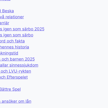
d Beska
vå relationer
rriär
s igen som särbo 2025
s igen som särbo
ord och fakta
hennes historia
äkningstid
n och barnen 2025
allar sinnessjukdom
t och LVU-rykten
och Efterspelet
Bättre Spel
 ansöker om lån