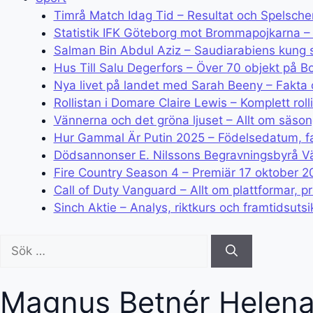
Timrå Match Idag Tid – Resultat och Spelsch
Statistik IFK Göteborg mot Brommapojkarna – 
Salman Bin Abdul Aziz – Saudiarabiens kung
Hus Till Salu Degerfors – Över 70 objekt på B
Nya livet på landet med Sarah Beeny – Fakta 
Rollistan i Domare Claire Lewis – Komplett roll
Vännerna och det gröna ljuset – Allt om säsong
Hur Gammal Är Putin 2025 – Födelsedatum, fa
Dödsannonser E. Nilssons Begravningsbyrå Vä
Fire Country Season 4 – Premiär 17 oktober 20
Call of Duty Vanguard – Allt om plattformar, p
Sinch Aktie – Analys, riktkurs och framtidsutsi
Sök
efter:
Magnus Betnér Helena