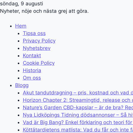
söndag, 9 augusti
Nyheter, nöje och nästa grej att göra.
Hem
Tipsa oss
Privacy Policy
Nyhetsbrev
Kontakt
Cookie Policy
Historia
Om oss
Blogg
Akut tandutdragning – pris, kostnad och vad 
Horizon Chapter 2: Streamingtid, release och 
Nature’s Garden CBD-kapslar – är de bra? Re
Nya Lidköpings Tidning dödsannonser – Så hi
Vad är Big Bang? Enkel förklaring och teori för
Köttätardietens matlista: Vad du får och inte f