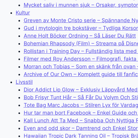
Mycket saliv i munnen sjuk – Orsaker, sympt
Kultur
Greven av Monte Cristo serie – Spännande 
Gud i mytologin tre bokstäver – Tydliga Korso
Anne Holt Böcker Ordning – Så Läser Du Rätt
Bohemian Rhapsody (Film) – Streama på Disn
Rollistan i Training Day – Fullständig lista 
Filmer med Roy Andersson – Filmografi, fakta
Morran och Tobias – Som en skänk från ovan 
Archive of Our Own – Komplett guide till fanfic
Livsstil
Dior Addict Lip Glow – Exklusiv Läppvård Med
Bob Frisyr Tunt Hår – Så Får Du Volym Och Sti
Tote Bag Marc Jacobs – Stilren Lyx för Varda
Hur tar man bort Facebook – Enkel Guide och V
Kall Lunch Att Ta Med – Snabba Och Nyttiga 
Even and odd skor – Damtrend och Enkel Stor
Hawaiian Tropic Dark Tanning Oil – Tropisk B