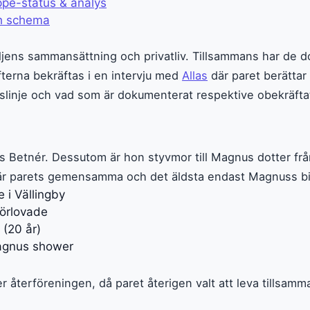
pé-status & analys
ch schema
familjens sammansättning och privatliv. Tillsammans har 
ifterna bekräftas i en intervju med
Allas
där paret berättar
slinje och vad som är dokumenterat respektive obekräftat 
Betnér. Dessutom är hon styvmor till Magnus dotter från 
a är parets gemensamma och det äldsta endast Magnuss bi
i Vällingby
förlovade
 (20 år)
Magnus shower
r återföreningen, då paret återigen valt att leva tillsam