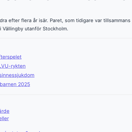
efter flera år isär. Paret, som tidigare var tillsammans i
 Vällingby utanför Stockholm.
fterspelet
 LVU-rykten
 sinnessjukdom
 barnen 2025
ärde
ller