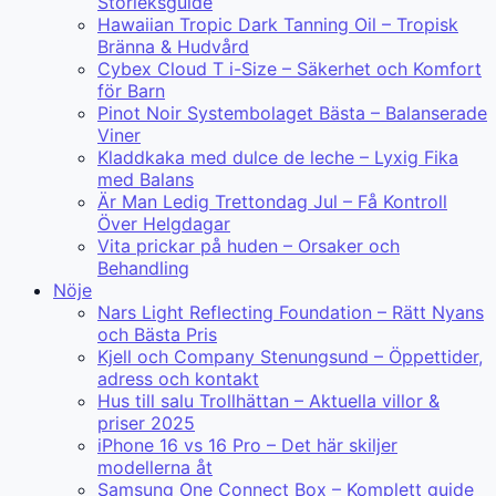
Storleksguide
Hawaiian Tropic Dark Tanning Oil – Tropisk
Bränna & Hudvård
Cybex Cloud T i-Size – Säkerhet och Komfort
för Barn
Pinot Noir Systembolaget Bästa – Balanserade
Viner
Kladdkaka med dulce de leche – Lyxig Fika
med Balans
Är Man Ledig Trettondag Jul – Få Kontroll
Över Helgdagar
Vita prickar på huden – Orsaker och
Behandling
Nöje
Nars Light Reflecting Foundation – Rätt Nyans
och Bästa Pris
Kjell och Company Stenungsund – Öppettider,
adress och kontakt
Hus till salu Trollhättan – Aktuella villor &
priser 2025
iPhone 16 vs 16 Pro – Det här skiljer
modellerna åt
Samsung One Connect Box – Komplett guide