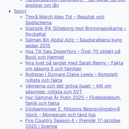
ansöker om lån
Sport
Timrå Match Idag Tid – Resultat och
Spelschema
Statistik IFK Göteborg mot Brommapojkarna –
Nyckeltal
Salman Bin Abdul Aziz – Saudiarabiens kung
sedan 2015
Hus Till Salu Degerfors – Över 70 objekt på
Booli och Hemnet
Nya livet på landet med Sarah Beeny – Fakta
om säsong 5 och familjen
Rollistan i Domare Claire Lewis – Komplett
rollista och fakta
Vännerna och det gröna ljuset – Allt om
säsonger, rollista och SVT
Hur Gammal Är Putin 2025 – Födelsedatum,
familj och fakta
Dödsannonser E. Nilssons Begravningsbyrå
Växjö – Minnesrum och tänd ljus
Fire Country Season 4 – Premiär 17 oktober
2025 i Sverige