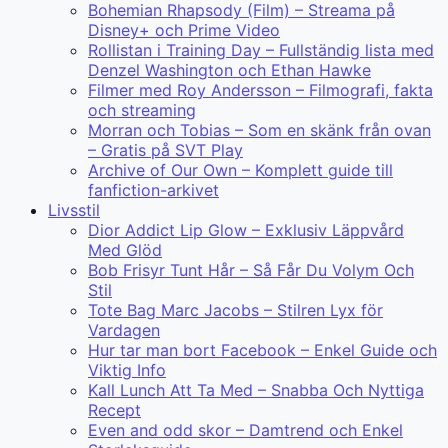
Bohemian Rhapsody (Film) – Streama på
Disney+ och Prime Video
Rollistan i Training Day – Fullständig lista med
Denzel Washington och Ethan Hawke
Filmer med Roy Andersson – Filmografi, fakta
och streaming
Morran och Tobias – Som en skänk från ovan
– Gratis på SVT Play
Archive of Our Own – Komplett guide till
fanfiction-arkivet
Livsstil
Dior Addict Lip Glow – Exklusiv Läppvård
Med Glöd
Bob Frisyr Tunt Hår – Så Får Du Volym Och
Stil
Tote Bag Marc Jacobs – Stilren Lyx för
Vardagen
Hur tar man bort Facebook – Enkel Guide och
Viktig Info
Kall Lunch Att Ta Med – Snabba Och Nyttiga
Recept
Even and odd skor – Damtrend och Enkel