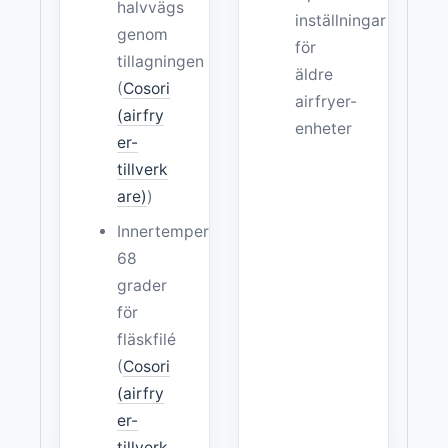
halvvägs
inställningar
genom
för
tillagningen
äldre
(
Cosori
airfryer-
(airfry
enheter
er-
tillverk
are)
)
Innertemperatur
68
grader
för
fläskfilé
(
Cosori
(airfry
er-
tillverk