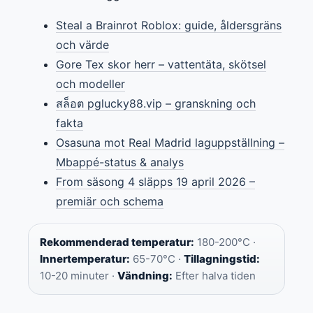
Steal a Brainrot Roblox: guide, åldersgräns
och värde
Gore Tex skor herr – vattentäta, skötsel
och modeller
สล็อต pglucky88.vip – granskning och
fakta
Osasuna mot Real Madrid laguppställning –
Mbappé-status & analys
From säsong 4 släpps 19 april 2026 –
premiär och schema
Rekommenderad temperatur:
180-200°C ·
Innertemperatur:
65-70°C ·
Tillagningstid:
10-20 minuter ·
Vändning:
Efter halva tiden