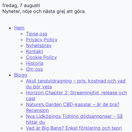
fredag, 7 augusti
Nyheter, nöje och nästa grej att göra.
Hem
Tipsa oss
Privacy Policy
Nyhetsbrev
Kontakt
Cookie Policy
Historia
Om oss
Blogg
Akut tandutdragning – pris, kostnad och vad
du bör veta
Horizon Chapter 2: Streamingtid, release och
cast
Nature’s Garden CBD-kapslar – är de bra?
Recension
Nya Lidköpings Tidning dödsannonser – Så
hittar du
Vad är Big Bang? Enkel förklaring och teori