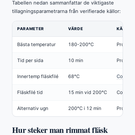
Tabellen nedan sammanfattar de viktigaste
tillagningsparametrarna från verifierade källor:
PARAMETER
VÄRDE
KÄLLA
Bästa temperatur
180-200°C
Produkt
Tid per sida
10 min
Produkt
Innertemp fläskfilé
68°C
Cosori (
Fläskfilé tid
15 min vid 200°C
Cosori (
Alternativ ugn
200°C i 12 min
Produkt
Hur steker man rimmat fläsk