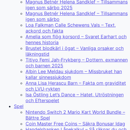
Magnus Betnér Helena Sandklef – Tillsammans
igen som särbo 2025
Magnus Betnér Helena Sandklef – Tillsammans
igen som särbo
Loa Falkman Calle Schewens Vals – Text,
ackord och fakta
Amelia som flög korsord – Svaret Earhart och
hennes historia
Brustet blodkärl i ögat – Vanliga orsaker och
läkningstid
Titiyo Femi Jah-Frykberg – Dottern, exmannen
och barnen 2025
Albin Lee Meldau sjukdom – Missbruket han
kallar sinnessjukdom
Anna Lisa Herascu Barn – Fakta om graviditet
och LVU-rykten
Isa Östling Let’s Dance – Hatet, Utröstningen
och Efterspelet
Spel
Nintendo Switch 2 Mario Kart World Bundle –
Bättre Spel
Coin Master Free Coins – Säkra Bonusar Idag
Handelsbanken Lånekalkyl – Så räknar du och