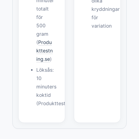
minuter
olika
totalt
kryddningar
för
för
500
variation
gram
(
Produ
kttestn
ing.se
)
Löksås:
10
minuters
koktid
(Produkttestning.se)