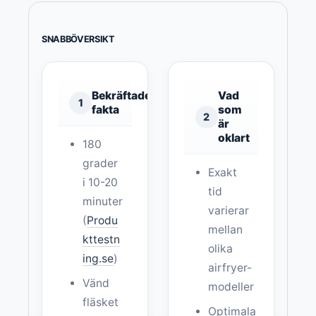
SNABBÖVERSIKT
Bekräftade
Vad
1
fakta
som
2
är
oklart
180
grader
Exakt
i 10-20
tid
minuter
varierar
(
Produ
mellan
kttestn
olika
ing.se
)
airfryer-
Vänd
modeller
fläsket
Optimala