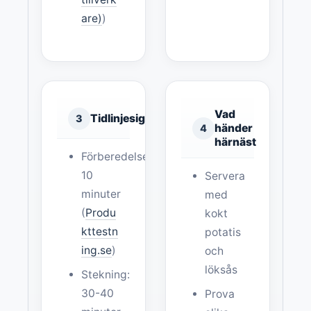
are)
)
Vad
Tidlinjesignal
3
händer
4
härnäst
Förberedelse:
10
Servera
minuter
med
(
Produ
kokt
kttestn
potatis
ing.se
)
och
löksås
Stekning:
30-40
Prova