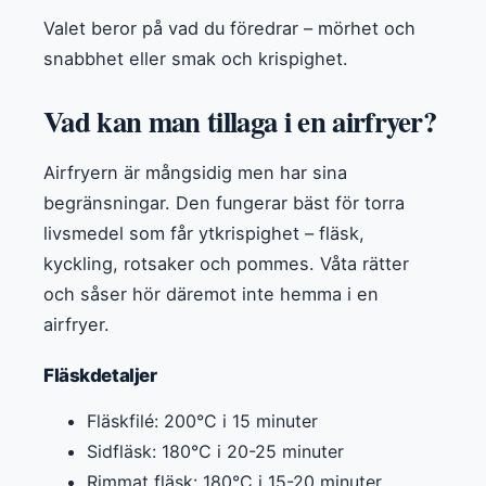
Valet beror på vad du föredrar – mörhet och
snabbhet eller smak och krispighet.
Vad kan man tillaga i en airfryer?
Airfryern är mångsidig men har sina
begränsningar. Den fungerar bäst för torra
livsmedel som får ytkrispighet – fläsk,
kyckling, rotsaker och pommes. Våta rätter
och såser hör däremot inte hemma i en
airfryer.
Fläskdetaljer
Fläskfilé: 200°C i 15 minuter
Sidfläsk: 180°C i 20-25 minuter
Rimmat fläsk: 180°C i 15-20 minuter