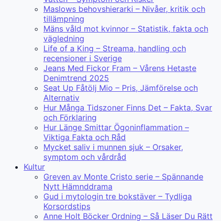
Maslows behovshierarki – Nivåer, kritik och
tillämpning
Mäns våld mot kvinnor – Statistik, fakta och
vägledning
Life of a King – Streama, handling och
recensioner i Sverige
Jeans Med Fickor Fram – Vårens Hetaste
Denimtrend 2025
Seat Up Fåtölj Mio – Pris, Jämförelse och
Alternativ
Hur Många Tidszoner Finns Det – Fakta, Svar
och Förklaring
Hur Länge Smittar Ögoninflammation –
Viktiga Fakta och Råd
Mycket saliv i munnen sjuk – Orsaker,
symptom och vårdråd
Kultur
Greven av Monte Cristo serie – Spännande
Nytt Hämnddrama
Gud i mytologin tre bokstäver – Tydliga
Korsordstips
Anne Holt Böcker Ordning – Så Läser Du Rätt