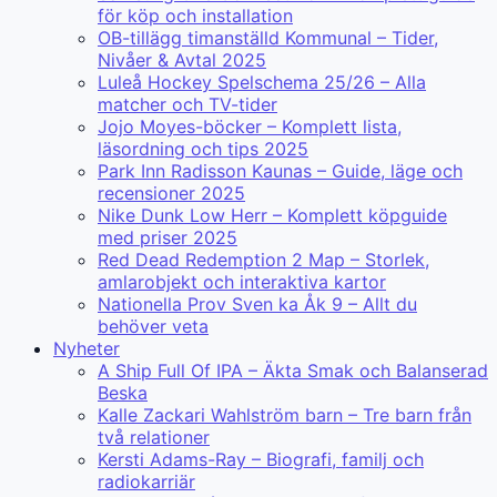
för köp och installation
OB-tillägg timanställd Kommunal – Tider,
Nivåer & Avtal 2025
Luleå Hockey Spelschema 25/26 – Alla
matcher och TV-tider
Jojo Moyes-böcker – Komplett lista,
läsordning och tips 2025
Park Inn Radisson Kaunas – Guide, läge och
recensioner 2025
Nike Dunk Low Herr – Komplett köpguide
med priser 2025
Red Dead Redemption 2 Map – Storlek,
amlarobjekt och interaktiva kartor
Nationella Prov Sven ka Åk 9 – Allt du
behöver veta
Nyheter
A Ship Full Of IPA – Äkta Smak och Balanserad
Beska
Kalle Zackari Wahlström barn – Tre barn från
två relationer
Kersti Adams-Ray – Biografi, familj och
radiokarriär