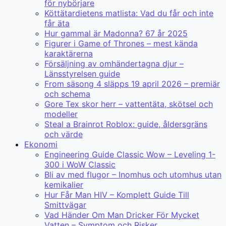
för nybörjare
Köttätardietens matlista: Vad du får och inte
får äta
Hur gammal är Madonna? 67 år 2025
Figurer i Game of Thrones – mest kända
karaktärerna
Försäljning av omhändertagna djur –
Länsstyrelsen guide
From säsong 4 släpps 19 april 2026 – premiär
och schema
Gore Tex skor herr – vattentäta, skötsel och
modeller
Steal a Brainrot Roblox: guide, åldersgräns
och värde
Ekonomi
Engineering Guide Classic Wow – Leveling 1-
300 i WoW Classic
Bli av med flugor – Inomhus och utomhus utan
kemikalier
Hur Får Man HIV – Komplett Guide Till
Smittvägar
Vad Händer Om Man Dricker För Mycket
Vatten – Symptom och Risker