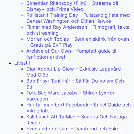
Bohemian Rhapsody (Film) – Streama på
Disney+ och Prime Video
Rollistan i Training Day – Fullständig lista med
Denzel Washington och Ethan Hawke
Filmer med Roy Andersson – Filmografi, fakta
och streaming
Morran och Tobias – Som en skänk från ovan
– Gratis på SVT Play
Archive of Our Own – Komplett guide till
fanfiction-arkivet
Livsstil
Dior Addict Lip Glow – Exklusiv Läppvård
Med Glöd
Bob Frisyr Tunt Hår – Så Får Du Volym Och
Stil
Tote Bag Marc Jacobs – Stilren Lyx för
Vardagen
Hur tar man bort Facebook – Enkel Guide och
Viktig Info
Kall Lunch Att Ta Med – Snabba Och Nyttiga
Recept
Even and odd skor – Damtrend och Enkel