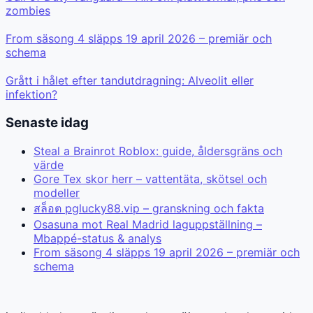
zombies
From säsong 4 släpps 19 april 2026 – premiär och
schema
Grått i hålet efter tandutdragning: Alveolit eller
infektion?
Senaste idag
Steal a Brainrot Roblox: guide, åldersgräns och
värde
Gore Tex skor herr – vattentäta, skötsel och
modeller
สล็อต pglucky88.vip – granskning och fakta
Osasuna mot Real Madrid laguppställning –
Mbappé-status & analys
From säsong 4 släpps 19 april 2026 – premiär och
schema