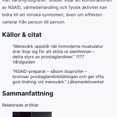
från vårdmyndigheter. Studier visar att kombinationen
av NSAID, värmebehandling och fysisk aktivitet kan
bidra till att minska symtomen, även om effekten
varierar från person till person.
Källor & citat
”Mensvärk uppstår när livmoderns muskulatur
drar ihop sig för att stöta ut slemhinnan –
detta styrs av prostaglandiner.”
1177
Vårdguiden
”NSAID-preparat – såsom ibuprofen –
bromsar prostaglandinbildningen och ger ofta
god lindring vid mensvärk.”
Läkemedelsverket
Sammanfattning
Relaterade artiklar