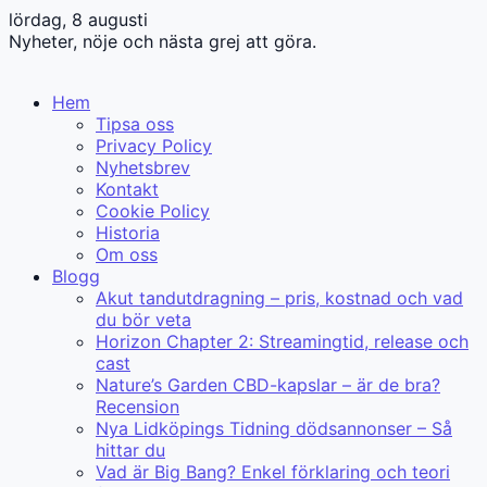
lördag, 8 augusti
Nyheter, nöje och nästa grej att göra.
Hem
Tipsa oss
Privacy Policy
Nyhetsbrev
Kontakt
Cookie Policy
Historia
Om oss
Blogg
Akut tandutdragning – pris, kostnad och vad
du bör veta
Horizon Chapter 2: Streamingtid, release och
cast
Nature’s Garden CBD-kapslar – är de bra?
Recension
Nya Lidköpings Tidning dödsannonser – Så
hittar du
Vad är Big Bang? Enkel förklaring och teori