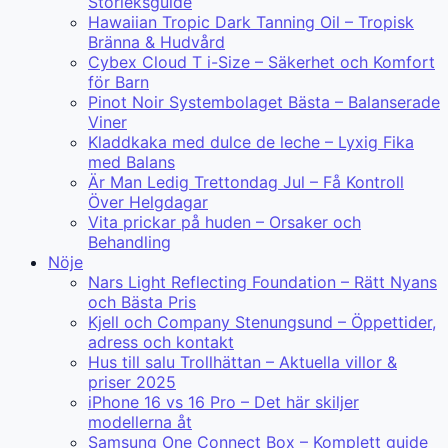
Storleksguide
Hawaiian Tropic Dark Tanning Oil – Tropisk
Bränna & Hudvård
Cybex Cloud T i-Size – Säkerhet och Komfort
för Barn
Pinot Noir Systembolaget Bästa – Balanserade
Viner
Kladdkaka med dulce de leche – Lyxig Fika
med Balans
Är Man Ledig Trettondag Jul – Få Kontroll
Över Helgdagar
Vita prickar på huden – Orsaker och
Behandling
Nöje
Nars Light Reflecting Foundation – Rätt Nyans
och Bästa Pris
Kjell och Company Stenungsund – Öppettider,
adress och kontakt
Hus till salu Trollhättan – Aktuella villor &
priser 2025
iPhone 16 vs 16 Pro – Det här skiljer
modellerna åt
Samsung One Connect Box – Komplett guide