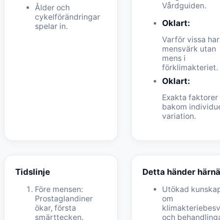
Vårdguiden.
Ålder och
cykelförändringar
Oklart:
spelar in.
Varför vissa har
mensvärk utan
mens i
förklimakteriet.
Oklart:
Exakta faktorer
bakom individue
variation.
Tidslinje
Detta händer härnä
Före mensen:
Utökad kunska
Prostaglandiner
om
ökar, första
klimakteriebes
smärttecken.
och behandlinga