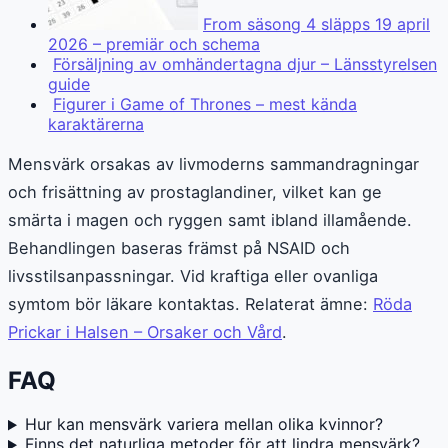
From säsong 4 släpps 19 april
2026 – premiär och schema
Försäljning av omhändertagna djur – Länsstyrelsen
guide
Figurer i Game of Thrones – mest kända
karaktärerna
Mensvärk orsakas av livmoderns sammandragningar
och frisättning av prostaglandiner, vilket kan ge
smärta i magen och ryggen samt ibland illamående.
Behandlingen baseras främst på NSAID och
livsstilsanpassningar. Vid kraftiga eller ovanliga
symtom bör läkare kontaktas. Relaterat ämne:
Röda
Prickar i Halsen – Orsaker och Vård
.
FAQ
Hur kan mensvärk variera mellan olika kvinnor?
Finns det naturliga metoder för att lindra mensvärk?