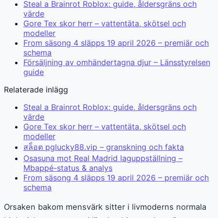
Steal a Brainrot Roblox: guide, åldersgräns och
värde
Gore Tex skor herr – vattentäta, skötsel och
modeller
From säsong 4 släpps 19 april 2026 – premiär och
schema
Försäljning av omhändertagna djur – Länsstyrelsen
guide
Relaterade inlägg
Steal a Brainrot Roblox: guide, åldersgräns och
värde
Gore Tex skor herr – vattentäta, skötsel och
modeller
สล็อต pglucky88.vip – granskning och fakta
Osasuna mot Real Madrid laguppställning –
Mbappé-status & analys
From säsong 4 släpps 19 april 2026 – premiär och
schema
Orsaken bakom mensvärk sitter i livmoderns normala