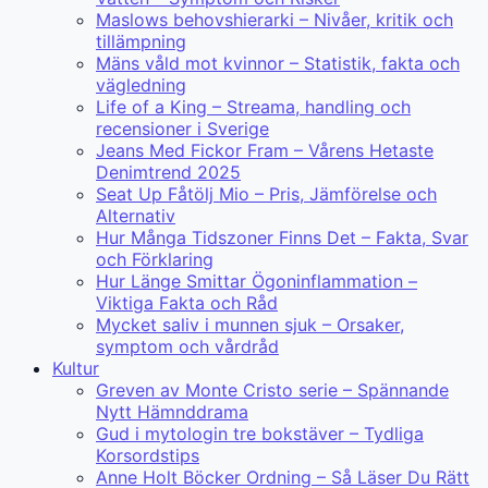
Maslows behovshierarki – Nivåer, kritik och
tillämpning
Mäns våld mot kvinnor – Statistik, fakta och
vägledning
Life of a King – Streama, handling och
recensioner i Sverige
Jeans Med Fickor Fram – Vårens Hetaste
Denimtrend 2025
Seat Up Fåtölj Mio – Pris, Jämförelse och
Alternativ
Hur Många Tidszoner Finns Det – Fakta, Svar
och Förklaring
Hur Länge Smittar Ögoninflammation –
Viktiga Fakta och Råd
Mycket saliv i munnen sjuk – Orsaker,
symptom och vårdråd
Kultur
Greven av Monte Cristo serie – Spännande
Nytt Hämnddrama
Gud i mytologin tre bokstäver – Tydliga
Korsordstips
Anne Holt Böcker Ordning – Så Läser Du Rätt