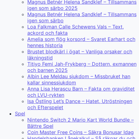
Magnus Betnér Helena Sandklef – Tillsammans
igen som särbo 2025
Magnus Betnér Helena Sandklef – Tillsammans
igen som särbo
Loa Falkman Calle Schewens Vals – Text,
ackord och fakta
Amelia som flög korsord – Svaret Earhart och
hennes historia
Brustet blodkärl i ögat – Vanliga orsaker och
läkningstid
Titiyo Femi Jah-Frykberg – Dottern, exmannen
och barnen 2025
Albin Lee Meldau sjukdom – Missbruket han
kallar sinnessjukdom
Anna Lisa Herascu Barn – Fakta om graviditet
och LVU-rykten
Isa Östling Let’s Dance – Hatet, Utröstningen
och Efterspelet
Spel
Nintendo Switch 2 Mario Kart World Bundle –
Bättre Spel
Coin Master Free Coins – Säkra Bonusar Idag
Handelsbanken Lånekalkyl – Så räknar du och