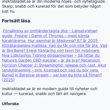
insiktsbladet.se är din moderna nöjes- och nyhetsguide.
Skarp, snabb och kurerad för det som betyder något
just nu.
Fortsätt läsa
Försäljning av omhändertagna djur – Länsstyrelsen
guide
Figurer i Game of Thrones – mest kända
karaktärerna
Hur gammal är Madonna? 67 år 2025
Köttätardietens matlista: Vad du får och inte får äta
Vad
är Big Bang? Enkel förklaring och teori för nybörjare
Nya Lidköpings Tidning dödsannonser – Så hittar du
Nature’s Garden CBD-kapslar – är de bra? Recension
Horizon Chapter 2: Streamingtid, release och cast
Akut
tandutdragning – pris, kostnad och vad du bör veta
Buried in Barstow stream – var kan du titta på filmen?
(2025)
insiktsbladet.se är en modern guide till nyheter och
kultur — kurerad, snabb och lätt att navigera.
Utforska