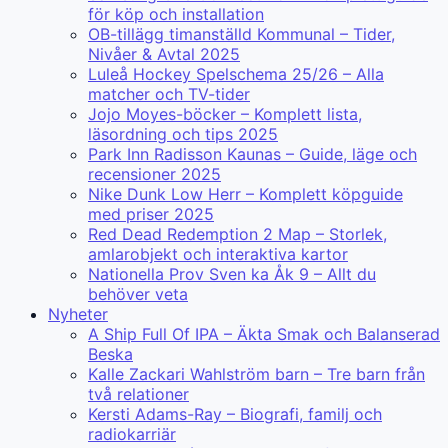
för köp och installation
OB-tillägg timanställd Kommunal – Tider,
Nivåer & Avtal 2025
Luleå Hockey Spelschema 25/26 – Alla
matcher och TV-tider
Jojo Moyes-böcker – Komplett lista,
läsordning och tips 2025
Park Inn Radisson Kaunas – Guide, läge och
recensioner 2025
Nike Dunk Low Herr – Komplett köpguide
med priser 2025
Red Dead Redemption 2 Map – Storlek,
amlarobjekt och interaktiva kartor
Nationella Prov Sven ka Åk 9 – Allt du
behöver veta
Nyheter
A Ship Full Of IPA – Äkta Smak och Balanserad
Beska
Kalle Zackari Wahlström barn – Tre barn från
två relationer
Kersti Adams-Ray – Biografi, familj och
radiokarriär