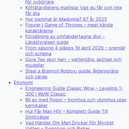
för nybörjare
Köttätardietens matlista: Vad du får och inte
får äta
Hur gammal är Madonna? 67 år 2025
Figurer i Game of Thrones – mest kända
karaktärerna
Försäljning av omhändertagna djur –
Länsstyrelsen guide
From säsong 4 släpps 19 april 2026 – premiär
och schema
Gore Tex skor herr – vattentäta, skötsel och
modeller
Steal a Brainrot Roblox: guide, åldersgräns
och värde
Ekonomi
Engineering Guide Classic Wow – Leveling 1-
300 i WoW Classic
Bli av med flugor – Inomhus och utomhus utan
kemikalier
Hur Får Man HIV – Komplett Guide Till
Smittvägar
Vad Händer Om Man Dricker För Mycket
Vatten – Symptom och Risker