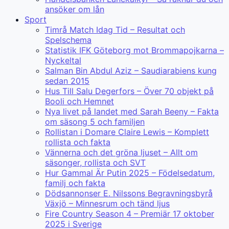
ansöker om lån
Sport
Timrå Match Idag Tid – Resultat och
Spelschema
Statistik IFK Göteborg mot Brommapojkarna –
Nyckeltal
Salman Bin Abdul Aziz – Saudiarabiens kung
sedan 2015
Hus Till Salu Degerfors – Över 70 objekt på
Booli och Hemnet
Nya livet på landet med Sarah Beeny – Fakta
om säsong 5 och familjen
Rollistan i Domare Claire Lewis – Komplett
rollista och fakta
Vännerna och det gröna ljuset – Allt om
säsonger, rollista och SVT
Hur Gammal Är Putin 2025 – Födelsedatum,
familj och fakta
Dödsannonser E. Nilssons Begravningsbyrå
Växjö – Minnesrum och tänd ljus
Fire Country Season 4 – Premiär 17 oktober
2025 i Sverige