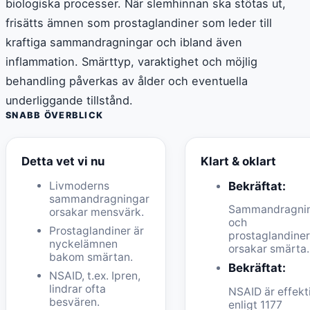
biologiska processer. När slemhinnan ska stötas ut,
frisätts ämnen som prostaglandiner som leder till
kraftiga sammandragningar och ibland även
inflammation. Smärttyp, varaktighet och möjlig
behandling påverkas av ålder och eventuella
underliggande tillstånd.
SNABB ÖVERBLICK
Detta vet vi nu
Klart & oklart
Livmoderns
Bekräftat:
sammandragningar
Sammandragni
orsakar mensvärk.
och
Prostaglandiner är
prostaglandine
nyckelämnen
orsakar smärta.
bakom smärtan.
Bekräftat:
NSAID, t.ex. Ipren,
lindrar ofta
NSAID är effekt
besvären.
enligt 1177