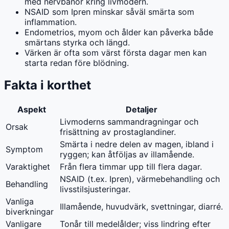
med nervbanor kring livmodern.
NSAID som Ipren minskar såväl smärta som
inflammation.
Endometrios, myom och ålder kan påverka både
smärtans styrka och längd.
Värken är ofta som värst första dagar men kan
starta redan före blödning.
Fakta i korthet
Aspekt
Detaljer
Livmoderns sammandragningar och
Orsak
frisättning av prostaglandiner.
Smärta i nedre delen av magen, ibland i
Symptom
ryggen; kan åtföljas av illamående.
Varaktighet
Från flera timmar upp till flera dagar.
NSAID (t.ex. Ipren), värmebehandling och
Behandling
livsstilsjusteringar.
Vanliga
Illamående, huvudvärk, svettningar, diarré.
biverkningar
Vanligare
Tonår till medelålder; viss lindring efter