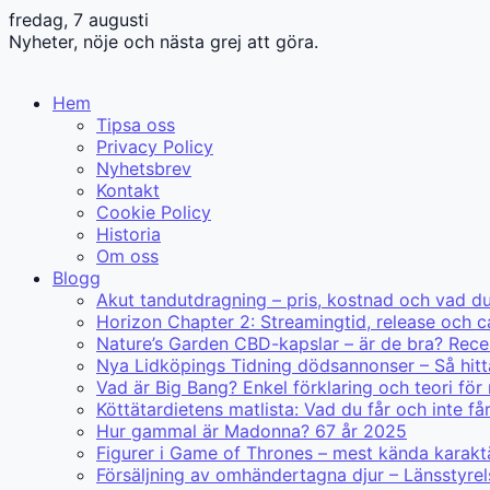
fredag, 7 augusti
Nyheter, nöje och nästa grej att göra.
Hem
Tipsa oss
Privacy Policy
Nyhetsbrev
Kontakt
Cookie Policy
Historia
Om oss
Blogg
Akut tandutdragning – pris, kostnad och vad d
Horizon Chapter 2: Streamingtid, release och c
Nature’s Garden CBD-kapslar – är de bra? Rece
Nya Lidköpings Tidning dödsannonser – Så hitt
Vad är Big Bang? Enkel förklaring och teori för
Köttätardietens matlista: Vad du får och inte få
Hur gammal är Madonna? 67 år 2025
Figurer i Game of Thrones – mest kända karakt
Försäljning av omhändertagna djur – Länsstyre