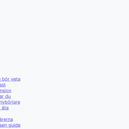
u bör veta
ast
nsion
ar du
 nybörjare
r äta
ärerna
lsen guide