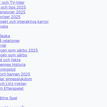
 och TV-tider
 och tips 2025
censioner 2025
priser 2025
ekt och interaktiva kartor
 veta
 Beska
å relationer
riär
 igen som särbo 2025
igen som särbo
d och fakta
ennes historia
kningstid
 och barnen 2025
lar sinnessjukdom
och LVU-rykten
ch Efterspelet
ättre Spel