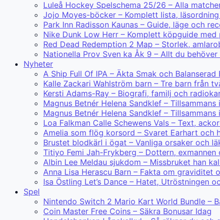
Luleå Hockey Spelschema 25/26 – Alla matcher
Jojo Moyes-böcker – Komplett lista, läsordning
Park Inn Radisson Kaunas – Guide, läge och re
Nike Dunk Low Herr – Komplett köpguide med 
Red Dead Redemption 2 Map – Storlek, amlarobj
Nationella Prov Sven ka Åk 9 – Allt du behöver
Nyheter
A Ship Full Of IPA – Äkta Smak och Balanserad
Kalle Zackari Wahlström barn – Tre barn från tv
Kersti Adams-Ray – Biografi, familj och radiokar
Magnus Betnér Helena Sandklef – Tillsammans
Magnus Betnér Helena Sandklef – Tillsammans 
Loa Falkman Calle Schewens Vals – Text, ackor
Amelia som flög korsord – Svaret Earhart och h
Brustet blodkärl i ögat – Vanliga orsaker och lä
Titiyo Femi Jah-Frykberg – Dottern, exmannen
Albin Lee Meldau sjukdom – Missbruket han kal
Anna Lisa Herascu Barn – Fakta om graviditet 
Isa Östling Let’s Dance – Hatet, Utröstningen o
Spel
Nintendo Switch 2 Mario Kart World Bundle – B
Coin Master Free Coins – Säkra Bonusar Idag