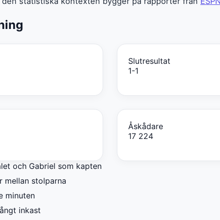
 den statistiska kontexten bygger på rapporter från
ESP
ning
Slutresultat
1-1
Åskådare
17 224
ålet och Gabriel som kapten
r mellan stolparna
e minuten
långt inkast