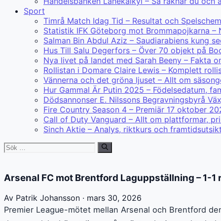
Handelsbanken Lånekalkyl – Så räknar du och 
Sport
Timrå Match Idag Tid – Resultat och Spelsche
Statistik IFK Göteborg mot Brommapojkarna – 
Salman Bin Abdul Aziz – Saudiarabiens kung s
Hus Till Salu Degerfors – Över 70 objekt på B
Nya livet på landet med Sarah Beeny – Fakta o
Rollistan i Domare Claire Lewis – Komplett rolli
Vännerna och det gröna ljuset – Allt om säsonge
Hur Gammal Är Putin 2025 – Födelsedatum, fami
Dödsannonser E. Nilssons Begravningsbyrå Väx
Fire Country Season 4 – Premiär 17 oktober 20
Call of Duty Vanguard – Allt om plattformar, p
Sinch Aktie – Analys, riktkurs och framtidsutsik
Sök
efter:
Arsenal FC mot Brentford Laguppställning – 1-1 r
Av Patrik Johansson · mars 30, 2026
Premier League-mötet mellan Arsenal och Brentford de