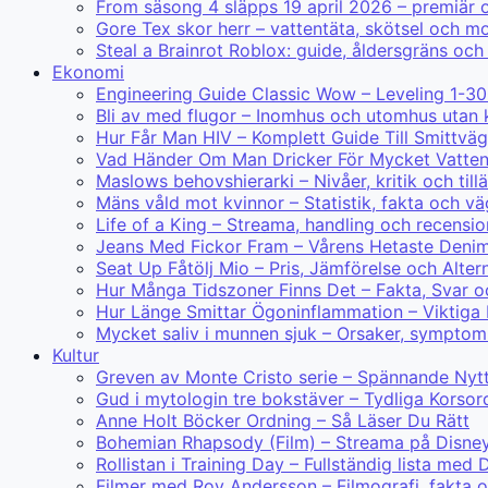
From säsong 4 släpps 19 april 2026 – premiär
Gore Tex skor herr – vattentäta, skötsel och mo
Steal a Brainrot Roblox: guide, åldersgräns och
Ekonomi
Engineering Guide Classic Wow – Leveling 1-30
Bli av med flugor – Inomhus och utomhus utan 
Hur Får Man HIV – Komplett Guide Till Smittväg
Vad Händer Om Man Dricker För Mycket Vatte
Maslows behovshierarki – Nivåer, kritik och til
Mäns våld mot kvinnor – Statistik, fakta och v
Life of a King – Streama, handling och recensio
Jeans Med Fickor Fram – Vårens Hetaste Deni
Seat Up Fåtölj Mio – Pris, Jämförelse och Alter
Hur Många Tidszoner Finns Det – Fakta, Svar o
Hur Länge Smittar Ögoninflammation – Viktiga
Mycket saliv i munnen sjuk – Orsaker, symptom
Kultur
Greven av Monte Cristo serie – Spännande N
Gud i mytologin tre bokstäver – Tydliga Korsor
Anne Holt Böcker Ordning – Så Läser Du Rätt
Bohemian Rhapsody (Film) – Streama på Disne
Rollistan i Training Day – Fullständig lista m
Filmer med Roy Andersson – Filmografi, fakta 