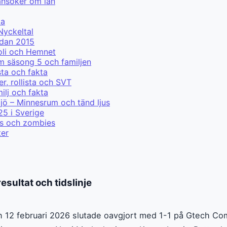
ansöker om lån
ma
Nyckeltal
edan 2015
ooli och Hemnet
m säsong 5 och familjen
sta och fakta
r, rollista och SVT
lj och fakta
jö – Minnesrum och tänd ljus
25 i Sverige
ris och zombies
ter
esultat och tidslinje
n 12 februari 2026 slutade oavgjort med 1-1 på Gtech C