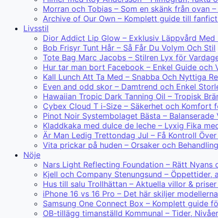
Morran och Tobias – Som en skänk från ovan – 
Archive of Our Own – Komplett guide till fanfict
Livsstil
Dior Addict Lip Glow – Exklusiv Läppvård Med
Bob Frisyr Tunt Hår – Så Får Du Volym Och Stil
Tote Bag Marc Jacobs – Stilren Lyx för Vardag
Hur tar man bort Facebook – Enkel Guide och V
Kall Lunch Att Ta Med – Snabba Och Nyttiga R
Even and odd skor – Damtrend och Enkel Storl
Hawaiian Tropic Dark Tanning Oil – Tropisk Br
Cybex Cloud T i-Size – Säkerhet och Komfort f
Pinot Noir Systembolaget Bästa – Balanserade 
Kladdkaka med dulce de leche – Lyxig Fika me
Är Man Ledig Trettondag Jul – Få Kontroll Öve
Vita prickar på huden – Orsaker och Behandlin
Nöje
Nars Light Reflecting Foundation – Rätt Nyans 
Kjell och Company Stenungsund – Öppettider, 
Hus till salu Trollhättan – Aktuella villor & prise
iPhone 16 vs 16 Pro – Det här skiljer modellerna
Samsung One Connect Box – Komplett guide för
OB-tillägg timanställd Kommunal – Tider, Nivåe