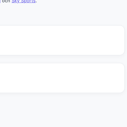
N
och
Sky Sports
.