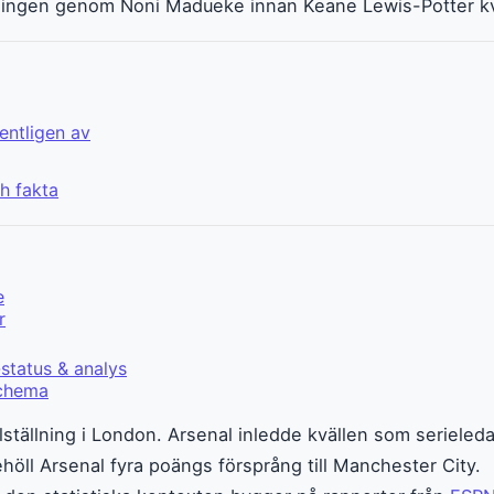
ningen genom Noni Madueke innan Keane Lewis-Potter kvi
ntligen av
h fakta
e
r
status & analys
schema
llställning i London. Arsenal inledde kvällen som seriel
öll Arsenal fyra poängs försprång till Manchester City.