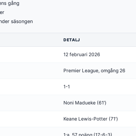
ens gång
er
under säsongen
DETALJ
12 februari 2026
Premier League, omgång 26
1-1
Noni Madueke (61′)
Keane Lewis-Potter (71′)
1:a, 57 poäng (17-6-3)