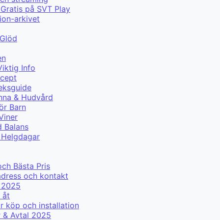
Gratis på SVT Play
ion-arkivet
 Glöd
en
iktig Info
ecept
eksguide
änna & Hudvård
ör Barn
Viner
d Balans
r Helgdagar
g
och Bästa Pris
adress och kontakt
r 2025
 åt
 köp och installation
r & Avtal 2025