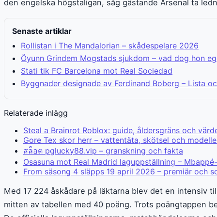
den engelska högstaligan, såg gästande Arsenal ta led
Senaste artiklar
Rollistan i The Mandalorian – skådespelare 2026
Öyunn Grindem Mogstads sjukdom – vad dog hon ege
Stati tik FC Barcelona mot Real Sociedad
Byggnader designade av Ferdinand Boberg – Lista oc
Relaterade inlägg
Steal a Brainrot Roblox: guide, åldersgräns och värd
Gore Tex skor herr – vattentäta, skötsel och modelle
สล็อต pglucky88.vip – granskning och fakta
Osasuna mot Real Madrid laguppställning – Mbappé-
From säsong 4 släpps 19 april 2026 – premiär och 
Med 17 224 åskådare på läktarna blev det en intensiv ti
mitten av tabellen med 40 poäng. Trots poängtappen beh