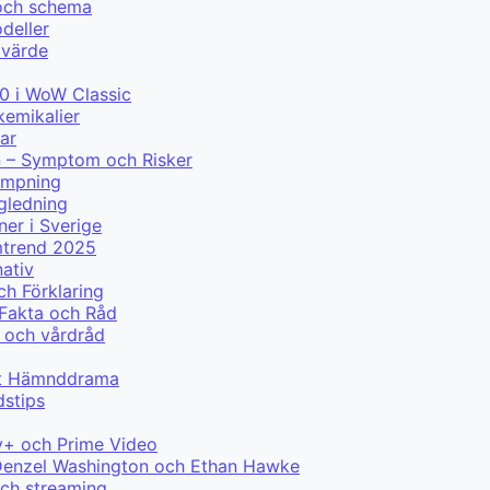
 och schema
deller
 värde
0 i WoW Classic
kemikalier
ar
n – Symptom och Risker
lämpning
ägledning
ner i Sverige
mtrend 2025
nativ
ch Förklaring
 Fakta och Råd
 och vårdråd
ytt Hämnddrama
dstips
y+ och Prime Video
ed Denzel Washington och Ethan Hawke
och streaming