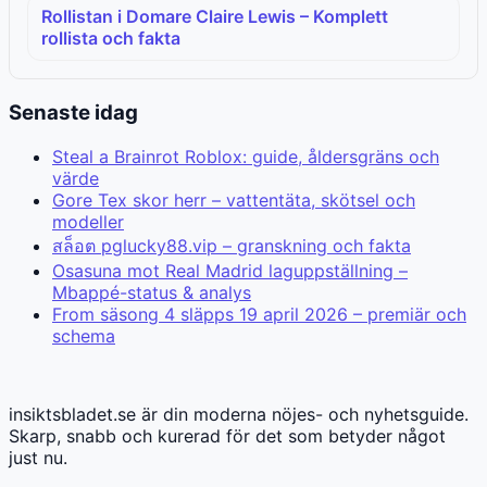
Rollistan i Domare Claire Lewis – Komplett
rollista och fakta
Senaste idag
Steal a Brainrot Roblox: guide, åldersgräns och
värde
Gore Tex skor herr – vattentäta, skötsel och
modeller
สล็อต pglucky88.vip – granskning och fakta
Osasuna mot Real Madrid laguppställning –
Mbappé-status & analys
From säsong 4 släpps 19 april 2026 – premiär och
schema
insiktsbladet.se är din moderna nöjes- och nyhetsguide.
Skarp, snabb och kurerad för det som betyder något
just nu.