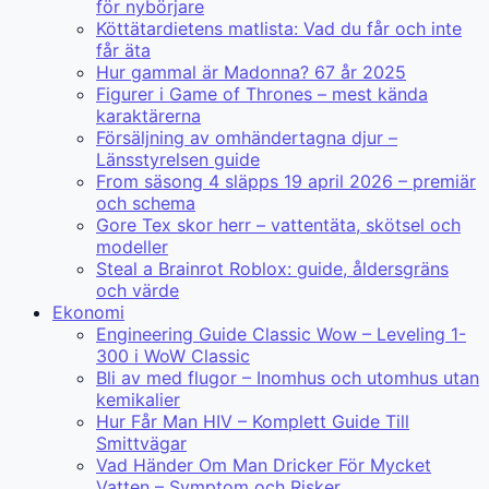
för nybörjare
Köttätardietens matlista: Vad du får och inte
får äta
Hur gammal är Madonna? 67 år 2025
Figurer i Game of Thrones – mest kända
karaktärerna
Försäljning av omhändertagna djur –
Länsstyrelsen guide
From säsong 4 släpps 19 april 2026 – premiär
och schema
Gore Tex skor herr – vattentäta, skötsel och
modeller
Steal a Brainrot Roblox: guide, åldersgräns
och värde
Ekonomi
Engineering Guide Classic Wow – Leveling 1-
300 i WoW Classic
Bli av med flugor – Inomhus och utomhus utan
kemikalier
Hur Får Man HIV – Komplett Guide Till
Smittvägar
Vad Händer Om Man Dricker För Mycket
Vatten – Symptom och Risker