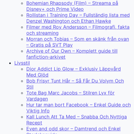
Bohemian Rhapsody (Film) – Streama på
Disney+ och Prime Video
Rollistan i Training Day – Fullständig lista med
Denzel Washington och Ethan Hawke
Filmer med Roy Andersson – Filmografi, fakta
och streaming
Morran och Tobias – Som en skänk från ovan
– Gratis på SVT Play
Archive of Our Own – Komplett guide till
fanfiction-arkivet
Livsstil
Dior Addict Lip Glow – Exklusiv Läppvård
Med Glöd
Bob Frisyr Tunt Hår – Så Får Du Volym Och
Stil
Tote Bag Marc Jacobs – Stilren Lyx för
Vardagen
Hur tar man bort Facebook – Enkel Guide och
Viktig Info
Kall Lunch Att Ta Med – Snabba Och Nyttiga
Recept
Even and odd skor – Damtrend och Enkel