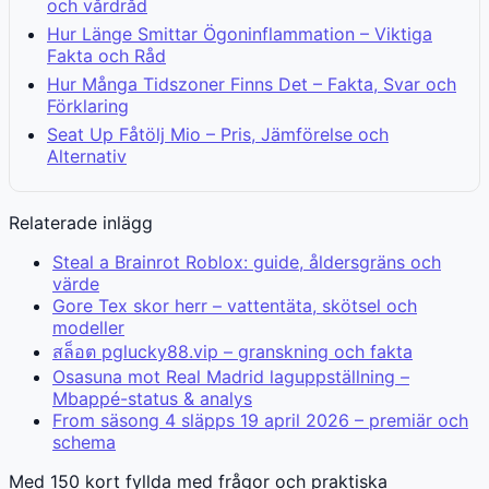
och vårdråd
Hur Länge Smittar Ögoninflammation – Viktiga
Fakta och Råd
Hur Många Tidszoner Finns Det – Fakta, Svar och
Förklaring
Seat Up Fåtölj Mio – Pris, Jämförelse och
Alternativ
Relaterade inlägg
Steal a Brainrot Roblox: guide, åldersgräns och
värde
Gore Tex skor herr – vattentäta, skötsel och
modeller
สล็อต pglucky88.vip – granskning och fakta
Osasuna mot Real Madrid laguppställning –
Mbappé-status & analys
From säsong 4 släpps 19 april 2026 – premiär och
schema
Med 150 kort fyllda med frågor och praktiska