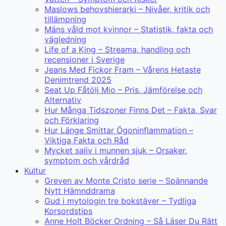
Maslows behovshierarki – Nivåer, kritik och
tillämpning
Mäns våld mot kvinnor – Statistik, fakta och
vägledning
Life of a King – Streama, handling och
recensioner i Sverige
Jeans Med Fickor Fram – Vårens Hetaste
Denimtrend 2025
Seat Up Fåtölj Mio – Pris, Jämförelse och
Alternativ
Hur Många Tidszoner Finns Det – Fakta, Svar
och Förklaring
Hur Länge Smittar Ögoninflammation –
Viktiga Fakta och Råd
Mycket saliv i munnen sjuk – Orsaker,
symptom och vårdråd
Kultur
Greven av Monte Cristo serie – Spännande
Nytt Hämnddrama
Gud i mytologin tre bokstäver – Tydliga
Korsordstips
Anne Holt Böcker Ordning – Så Läser Du Rätt