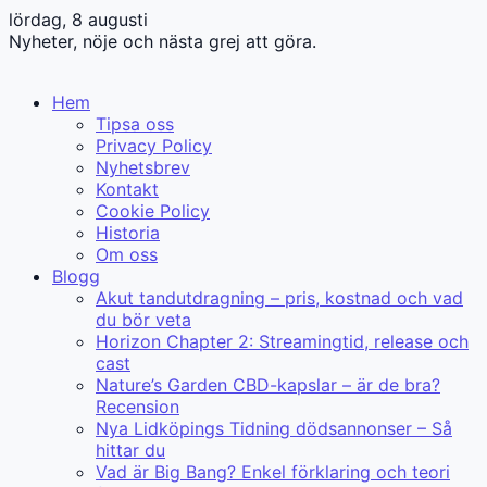
lördag, 8 augusti
Nyheter, nöje och nästa grej att göra.
Hem
Tipsa oss
Privacy Policy
Nyhetsbrev
Kontakt
Cookie Policy
Historia
Om oss
Blogg
Akut tandutdragning – pris, kostnad och vad
du bör veta
Horizon Chapter 2: Streamingtid, release och
cast
Nature’s Garden CBD-kapslar – är de bra?
Recension
Nya Lidköpings Tidning dödsannonser – Så
hittar du
Vad är Big Bang? Enkel förklaring och teori