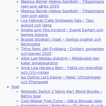
Magnus Betnér Helena Sandklef – Tillsammans
igen som särbo 2025
Magnus Betnér Helena Sandklef – Tillsammans
igen som särbo
Loa Falkman Calle Schewens Vals – Text,
ackord och fakta
Amelia som flög korsord – Svaret Earhart och
hennes historia
Brustet blodkärl i ögat – Vanliga orsaker och
läkningstid
Titiyo Femi Jah-Frykberg – Dottern, exmannen
och barnen 2025
Albin Lee Meldau sjukdom – Missbruket han
kallar sinnessjukdom
Anna Lisa Herascu Barn – Fakta om graviditet
och LVU-rykten
Isa Östling Let’s Dance – Hatet, Utröstningen
och Efterspelet
Spel
Nintendo Switch 2 Mario Kart World Bundle –
Bättre Spel
Coin Master Free Coins – Säkra Bonusar Idag
Handelsbanken Lånekalkyl – Så räknar du och