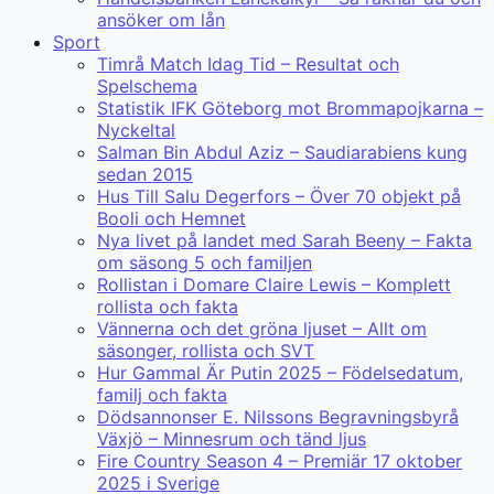
ansöker om lån
Sport
Timrå Match Idag Tid – Resultat och
Spelschema
Statistik IFK Göteborg mot Brommapojkarna –
Nyckeltal
Salman Bin Abdul Aziz – Saudiarabiens kung
sedan 2015
Hus Till Salu Degerfors – Över 70 objekt på
Booli och Hemnet
Nya livet på landet med Sarah Beeny – Fakta
om säsong 5 och familjen
Rollistan i Domare Claire Lewis – Komplett
rollista och fakta
Vännerna och det gröna ljuset – Allt om
säsonger, rollista och SVT
Hur Gammal Är Putin 2025 – Födelsedatum,
familj och fakta
Dödsannonser E. Nilssons Begravningsbyrå
Växjö – Minnesrum och tänd ljus
Fire Country Season 4 – Premiär 17 oktober
2025 i Sverige