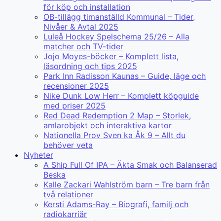
för köp och installation
OB-tillägg timanställd Kommunal – Tider,
Nivåer & Avtal 2025
Luleå Hockey Spelschema 25/26 – Alla
matcher och TV-tider
Jojo Moyes-böcker – Komplett lista,
läsordning och tips 2025
Park Inn Radisson Kaunas – Guide, läge och
recensioner 2025
Nike Dunk Low Herr – Komplett köpguide
med priser 2025
Red Dead Redemption 2 Map – Storlek,
amlarobjekt och interaktiva kartor
Nationella Prov Sven ka Åk 9 – Allt du
behöver veta
Nyheter
A Ship Full Of IPA – Äkta Smak och Balanserad
Beska
Kalle Zackari Wahlström barn – Tre barn från
två relationer
Kersti Adams-Ray – Biografi, familj och
radiokarriär