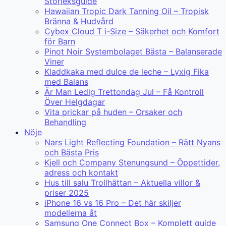
Storleksguide
Hawaiian Tropic Dark Tanning Oil – Tropisk
Bränna & Hudvård
Cybex Cloud T i-Size – Säkerhet och Komfort
för Barn
Pinot Noir Systembolaget Bästa – Balanserade
Viner
Kladdkaka med dulce de leche – Lyxig Fika
med Balans
Är Man Ledig Trettondag Jul – Få Kontroll
Över Helgdagar
Vita prickar på huden – Orsaker och
Behandling
Nöje
Nars Light Reflecting Foundation – Rätt Nyans
och Bästa Pris
Kjell och Company Stenungsund – Öppettider,
adress och kontakt
Hus till salu Trollhättan – Aktuella villor &
priser 2025
iPhone 16 vs 16 Pro – Det här skiljer
modellerna åt
Samsung One Connect Box – Komplett guide