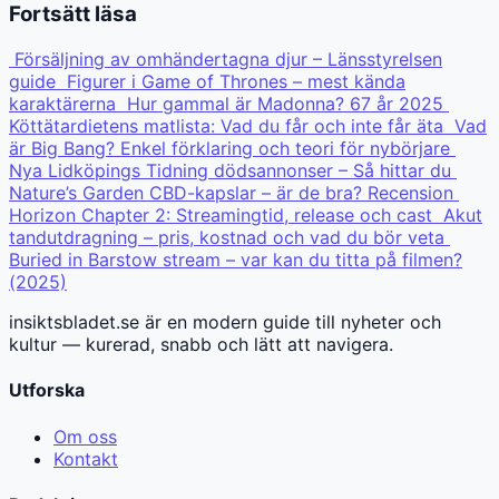
Fortsätt läsa
Försäljning av omhändertagna djur – Länsstyrelsen
guide
Figurer i Game of Thrones – mest kända
karaktärerna
Hur gammal är Madonna? 67 år 2025
Köttätardietens matlista: Vad du får och inte får äta
Vad
är Big Bang? Enkel förklaring och teori för nybörjare
Nya Lidköpings Tidning dödsannonser – Så hittar du
Nature’s Garden CBD-kapslar – är de bra? Recension
Horizon Chapter 2: Streamingtid, release och cast
Akut
tandutdragning – pris, kostnad och vad du bör veta
Buried in Barstow stream – var kan du titta på filmen?
(2025)
insiktsbladet.se är en modern guide till nyheter och
kultur — kurerad, snabb och lätt att navigera.
Utforska
Om oss
Kontakt