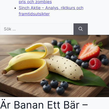
pris och zombies
Sinch Aktie – Analys, riktkurs och
framtidsutsikter
Sök
efter:
Är Banan Ett Bär –