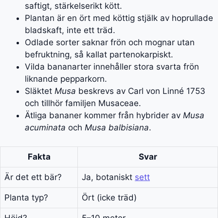
saftigt, stärkelserikt kött.
Plantan är en ört med köttig stjälk av hoprullade
bladskaft, inte ett träd.
Odlade sorter saknar frön och mognar utan
befruktning, så kallat partenokarpiskt.
Vilda bananarter innehåller stora svarta frön
liknande pepparkorn.
Släktet
Musa
beskrevs av Carl von Linné 1753
och tillhör familjen Musaceae.
Ätliga bananer kommer från hybrider av
Musa
acuminata
och
Musa balbisiana
.
Fakta
Svar
Är det ett bär?
Ja, botaniskt
sett
Planta typ?
Ört (icke träd)
Höjd?
5–10 meter