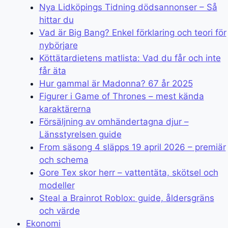
Nya Lidköpings Tidning dödsannonser – Så
hittar du
Vad är Big Bang? Enkel förklaring och teori för
nybörjare
Köttätardietens matlista: Vad du får och inte
får äta
Hur gammal är Madonna? 67 år 2025
Figurer i Game of Thrones – mest kända
karaktärerna
Försäljning av omhändertagna djur –
Länsstyrelsen guide
From säsong 4 släpps 19 april 2026 – premiär
och schema
Gore Tex skor herr – vattentäta, skötsel och
modeller
Steal a Brainrot Roblox: guide, åldersgräns
och värde
Ekonomi