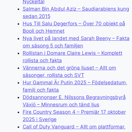
Nyckeltal
Salman Bin Abdul Aziz – Saudiarabiens kung
sedan 2015
Hus Till Salu Degerfors – Över 70 objekt på
Booli och Hemnet
Nya livet på landet med Sarah Beeny – Fakta
om säsong 5 och familjen
Rollistan i Domare Claire Lewis – Komplett
rollista och fakta
Vännerna och det gröna ljuset – Allt om
säsonger, rollista och SVT
Hur Gammal Är Putin 2025 – Födelsedatum,
familj och fakta
Dödsannonser E. Nilssons Begravningsbyrå
Växjö – Minnesrum och tänd ljus
Fire Country Season 4 – Premiär 17 oktober
2025 i Sverige
Call of Duty Vanguard – Allt om plattformar,