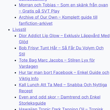
Morran och Tobias – Som en skänk från ovan
– Gratis på SVT Play
Archive of Our Own – Komplett guide till
fanfiction-arkivet
Livsstil
Dior Addict Lip Glow – Exklusiv Läppvård Med
Glöd
Bob Frisyr Tunt Hår – Så Får Du Volym Och
Stil
Tote Bag Marc Jacobs – Stilren Lyx för
Vardagen
Hur tar man bort Facebook – Enkel Guide och
Viktig Info
Kall Lunch Att Ta Med – Snabba Och Nyttiga
Recept
Even and odd skor – Damtrend och Enkel
Storleksguide
Hawaiian Tropic Dark Tanning Oil – Tropisk