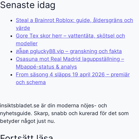
Senaste idag
Steal a Brainrot Roblox: guide, åldersgräns och
värde
Gore Tex skor herr – vattentäta, skötsel och
modeller
สล็อต pglucky88.vip – granskning och fakta
Osasuna mot Real Madrid laguppställning –
Mbappé-status & analys
From säsong 4 släpps 19 april 2026 – premiär
och schema
insiktsbladet.se är din moderna nöjes- och
nyhetsguide. Skarp, snabb och kurerad för det som
betyder något just nu.
Fortsätt läsa