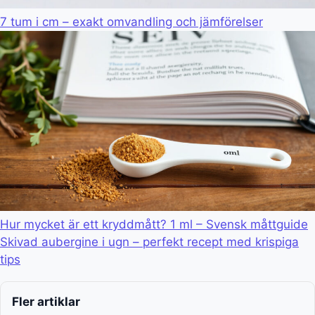
7 tum i cm – exakt omvandling och jämförelser
Hur mycket är ett kryddmått? 1 ml – Svensk måttguide
Skivad aubergine i ugn – perfekt recept med krispiga
tips
Fler artiklar