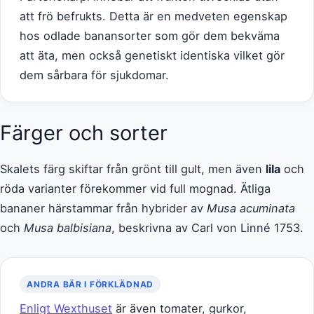
att frö befrukts. Detta är en medveten egenskap
hos odlade banansorter som gör dem bekväma
att äta, men också genetiskt identiska vilket gör
dem sårbara för sjukdomar.
Färger och sorter
Skalets färg skiftar från grönt till gult, men även
lila
och
röda varianter förekommer vid full mognad. Ätliga
bananer härstammar från hybrider av
Musa acuminata
och
Musa balbisiana
, beskrivna av Carl von Linné 1753.
ANDRA BÄR I FÖRKLÄDNAD
Enligt Wexthuset
är även tomater, gurkor,