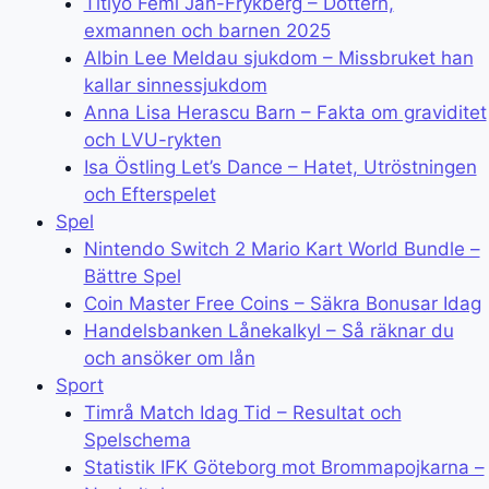
Titiyo Femi Jah-Frykberg – Dottern,
exmannen och barnen 2025
Albin Lee Meldau sjukdom – Missbruket han
kallar sinnessjukdom
Anna Lisa Herascu Barn – Fakta om graviditet
och LVU-rykten
Isa Östling Let’s Dance – Hatet, Utröstningen
och Efterspelet
Spel
Nintendo Switch 2 Mario Kart World Bundle –
Bättre Spel
Coin Master Free Coins – Säkra Bonusar Idag
Handelsbanken Lånekalkyl – Så räknar du
och ansöker om lån
Sport
Timrå Match Idag Tid – Resultat och
Spelschema
Statistik IFK Göteborg mot Brommapojkarna –