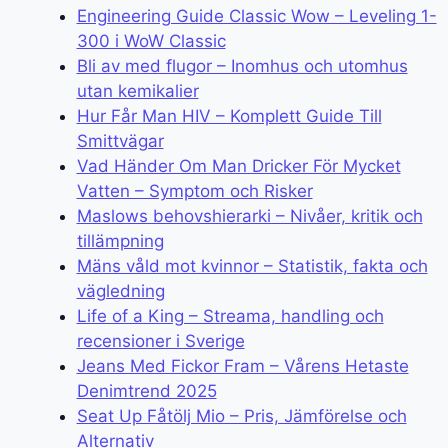
Engineering Guide Classic Wow – Leveling 1-
300 i WoW Classic
Bli av med flugor – Inomhus och utomhus
utan kemikalier
Hur Får Man HIV – Komplett Guide Till
Smittvägar
Vad Händer Om Man Dricker För Mycket
Vatten – Symptom och Risker
Maslows behovshierarki – Nivåer, kritik och
tillämpning
Mäns våld mot kvinnor – Statistik, fakta och
vägledning
Life of a King – Streama, handling och
recensioner i Sverige
Jeans Med Fickor Fram – Vårens Hetaste
Denimtrend 2025
Seat Up Fåtölj Mio – Pris, Jämförelse och
Alternativ