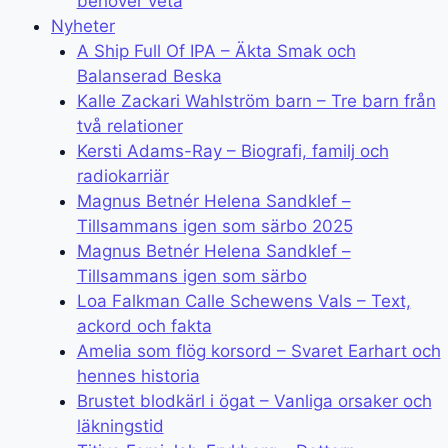
behöver veta
Nyheter
A Ship Full Of IPA – Äkta Smak och
Balanserad Beska
Kalle Zackari Wahlström barn – Tre barn från
två relationer
Kersti Adams-Ray – Biografi, familj och
radiokarriär
Magnus Betnér Helena Sandklef –
Tillsammans igen som särbo 2025
Magnus Betnér Helena Sandklef –
Tillsammans igen som särbo
Loa Falkman Calle Schewens Vals – Text,
ackord och fakta
Amelia som flög korsord – Svaret Earhart och
hennes historia
Brustet blodkärl i ögat – Vanliga orsaker och
läkningstid