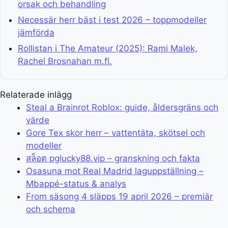
orsak och behandling
Necessär herr bäst i test 2026 – toppmodeller
jämförda
Rollistan i The Amateur (2025): Rami Malek,
Rachel Brosnahan m.fl.
Relaterade inlägg
Steal a Brainrot Roblox: guide, åldersgräns och
värde
Gore Tex skor herr – vattentäta, skötsel och
modeller
สล็อต pglucky88.vip – granskning och fakta
Osasuna mot Real Madrid laguppställning –
Mbappé-status & analys
From säsong 4 släpps 19 april 2026 – premiär
och schema