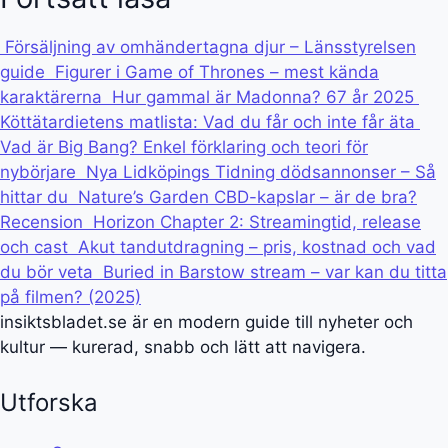
Försäljning av omhändertagna djur – Länsstyrelsen
guide
Figurer i Game of Thrones – mest kända
karaktärerna
Hur gammal är Madonna? 67 år 2025
Köttätardietens matlista: Vad du får och inte får äta
Vad är Big Bang? Enkel förklaring och teori för
nybörjare
Nya Lidköpings Tidning dödsannonser – Så
hittar du
Nature’s Garden CBD-kapslar – är de bra?
Recension
Horizon Chapter 2: Streamingtid, release
och cast
Akut tandutdragning – pris, kostnad och vad
du bör veta
Buried in Barstow stream – var kan du titta
på filmen? (2025)
insiktsbladet.se är en modern guide till nyheter och
kultur — kurerad, snabb och lätt att navigera.
Utforska