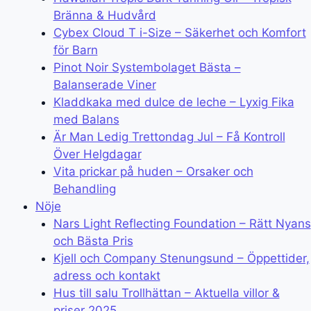
Bränna & Hudvård
Cybex Cloud T i-Size – Säkerhet och Komfort
för Barn
Pinot Noir Systembolaget Bästa –
Balanserade Viner
Kladdkaka med dulce de leche – Lyxig Fika
med Balans
Är Man Ledig Trettondag Jul – Få Kontroll
Över Helgdagar
Vita prickar på huden – Orsaker och
Behandling
Nöje
Nars Light Reflecting Foundation – Rätt Nyans
och Bästa Pris
Kjell och Company Stenungsund – Öppettider,
adress och kontakt
Hus till salu Trollhättan – Aktuella villor &
priser 2025