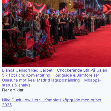
Bianca Censori Red Carpet – Chockerande Stil På Galan
5,7 Fot i cm: Konvertering, Höjdguide & Jämförelser
Osasuna mot Real Madrid laguppställning – Mbappé-
status & analys
Fler artiklar
Nike Dunk Low Herr – Komplett köpguide med priser
2025