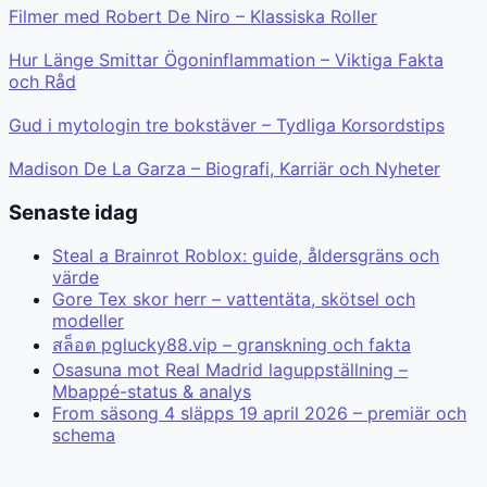
Filmer med Robert De Niro – Klassiska Roller
Hur Länge Smittar Ögoninflammation – Viktiga Fakta
och Råd
Gud i mytologin tre bokstäver – Tydliga Korsordstips
Madison De La Garza – Biografi, Karriär och Nyheter
Senaste idag
Steal a Brainrot Roblox: guide, åldersgräns och
värde
Gore Tex skor herr – vattentäta, skötsel och
modeller
สล็อต pglucky88.vip – granskning och fakta
Osasuna mot Real Madrid laguppställning –
Mbappé-status & analys
From säsong 4 släpps 19 april 2026 – premiär och
schema