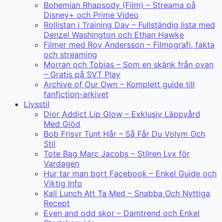
Bohemian Rhapsody (Film) – Streama på
Disney+ och Prime Video
Rollistan i Training Day – Fullständig lista med
Denzel Washington och Ethan Hawke
Filmer med Roy Andersson – Filmografi, fakta
och streaming
Morran och Tobias – Som en skänk från ovan
– Gratis på SVT Play
Archive of Our Own – Komplett guide till
fanfiction-arkivet
Livsstil
Dior Addict Lip Glow – Exklusiv Läppvård
Med Glöd
Bob Frisyr Tunt Hår – Så Får Du Volym Och
Stil
Tote Bag Marc Jacobs – Stilren Lyx för
Vardagen
Hur tar man bort Facebook – Enkel Guide och
Viktig Info
Kall Lunch Att Ta Med – Snabba Och Nyttiga
Recept
Even and odd skor – Damtrend och Enkel