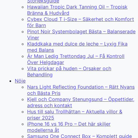
Storleksguide
Hawaiian Tropic Dark Tanning Oil – Tropisk
Bränna & Hudvård
Cybex Cloud T i-Size – Säkerhet och Komfort
för Barn
Pinot Noir Systembolaget Bästa – Balanserade
Viner
Kladdkaka med dulce de leche – Lyxig Fika
med Balans
Är Man Ledig Trettondag Jul – Få Kontroll
Över Helgdagar
Vita prickar på huden – Orsaker och
Behandling
Nöje
Nars Light Reflecting Foundation – Rätt Nyans
och Bästa Pris
Kjell och Company Stenungsund – Öppettider,
adress och kontakt
Hus till salu Trollhättan – Aktuella villor &
priser 2025
iPhone 16 vs 16 Pro – Det här skiljer
modellerna åt
Samsung One Connect Box – Komplett guide