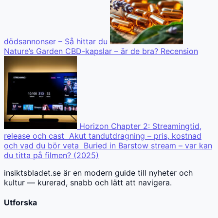
dödsannonser – Så hittar du
Nature’s Garden CBD-kapslar – är de bra? Recension
Horizon Chapter 2: Streamingtid,
release och cast
Akut tandutdragning – pris, kostnad
och vad du bör veta
Buried in Barstow stream – var kan
du titta på filmen? (2025)
insiktsbladet.se är en modern guide till nyheter och
kultur — kurerad, snabb och lätt att navigera.
Utforska