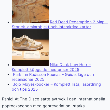
Red Dead Redemption 2 Map –
Storlek, amlarobjekt och interaktiva kartor
Nike Dunk Low Herr –
Komplett köpguide med priser 2025
Park Inn Radisson Kaunas – Guide, läge och
recensioner 2025
Jojo Moyes-böcker – Komplett lista, läsordning
och tips 2025
Panic! At The Disco satte avtryck i den internationella
poprockscenen med genrevariation, starka