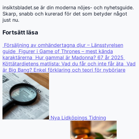
insiktsbladet.se är din moderna nöjes- och nyhetsguide.
Skarp, snabb och kurerad för det som betyder något
just nu.
Fortsätt läsa
Försäljning av omhändertagna djur – Länsstyrelsen
guide
Figurer i Game of Thrones – mest kända
karaktärerna
Hur gammal är Madonna? 67 år 2025
Köttätardietens matlista: Vad du får och inte får äta
Vad
är Big Bang? Enkel förklaring och teori för nybörjare
Nya Lidköpings Tidning