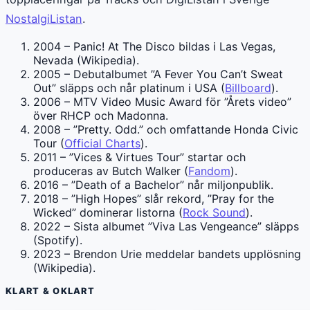
NostalgiListan
.
2004 – Panic! At The Disco bildas i Las Vegas,
Nevada (Wikipedia).
2005 – Debutalbumet ”A Fever You Can’t Sweat
Out” släpps och når platinum i USA (
Billboard
).
2006 – MTV Video Music Award för ”Årets video”
över RHCP och Madonna.
2008 – ”Pretty. Odd.” och omfattande Honda Civic
Tour (
Official Charts
).
2011 – ”Vices & Virtues Tour” startar och
produceras av Butch Walker (
Fandom
).
2016 – ”Death of a Bachelor” når miljonpublik.
2018 – ”High Hopes” slår rekord, ”Pray for the
Wicked” dominerar listorna (
Rock Sound
).
2022 – Sista albumet ”Viva Las Vengeance” släpps
(Spotify).
2023 – Brendon Urie meddelar bandets upplösning
(Wikipedia).
KLART & OKLART