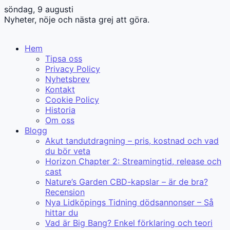
söndag, 9 augusti
Nyheter, nöje och nästa grej att göra.
Hem
Tipsa oss
Privacy Policy
Nyhetsbrev
Kontakt
Cookie Policy
Historia
Om oss
Blogg
Akut tandutdragning – pris, kostnad och vad
du bör veta
Horizon Chapter 2: Streamingtid, release och
cast
Nature’s Garden CBD-kapslar – är de bra?
Recension
Nya Lidköpings Tidning dödsannonser – Så
hittar du
Vad är Big Bang? Enkel förklaring och teori