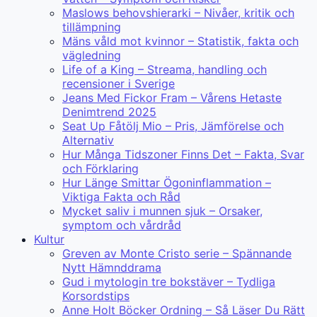
Maslows behovshierarki – Nivåer, kritik och
tillämpning
Mäns våld mot kvinnor – Statistik, fakta och
vägledning
Life of a King – Streama, handling och
recensioner i Sverige
Jeans Med Fickor Fram – Vårens Hetaste
Denimtrend 2025
Seat Up Fåtölj Mio – Pris, Jämförelse och
Alternativ
Hur Många Tidszoner Finns Det – Fakta, Svar
och Förklaring
Hur Länge Smittar Ögoninflammation –
Viktiga Fakta och Råd
Mycket saliv i munnen sjuk – Orsaker,
symptom och vårdråd
Kultur
Greven av Monte Cristo serie – Spännande
Nytt Hämnddrama
Gud i mytologin tre bokstäver – Tydliga
Korsordstips
Anne Holt Böcker Ordning – Så Läser Du Rätt