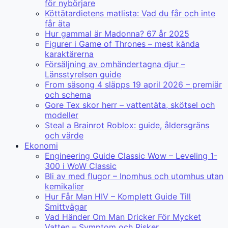
för nybörjare
Köttätardietens matlista: Vad du får och inte
får äta
Hur gammal är Madonna? 67 år 2025
Figurer i Game of Thrones – mest kända
karaktärerna
Försäljning av omhändertagna djur –
Länsstyrelsen guide
From säsong 4 släpps 19 april 2026 – premiär
och schema
Gore Tex skor herr – vattentäta, skötsel och
modeller
Steal a Brainrot Roblox: guide, åldersgräns
och värde
Ekonomi
Engineering Guide Classic Wow – Leveling 1-
300 i WoW Classic
Bli av med flugor – Inomhus och utomhus utan
kemikalier
Hur Får Man HIV – Komplett Guide Till
Smittvägar
Vad Händer Om Man Dricker För Mycket
Vatten – Symptom och Risker