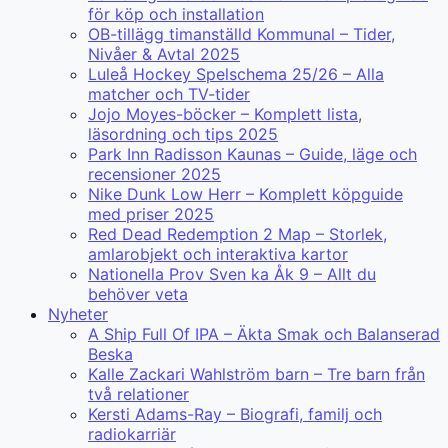
för köp och installation
OB-tillägg timanställd Kommunal – Tider,
Nivåer & Avtal 2025
Luleå Hockey Spelschema 25/26 – Alla
matcher och TV-tider
Jojo Moyes-böcker – Komplett lista,
läsordning och tips 2025
Park Inn Radisson Kaunas – Guide, läge och
recensioner 2025
Nike Dunk Low Herr – Komplett köpguide
med priser 2025
Red Dead Redemption 2 Map – Storlek,
amlarobjekt och interaktiva kartor
Nationella Prov Sven ka Åk 9 – Allt du
behöver veta
Nyheter
A Ship Full Of IPA – Äkta Smak och Balanserad
Beska
Kalle Zackari Wahlström barn – Tre barn från
två relationer
Kersti Adams-Ray – Biografi, familj och
radiokarriär