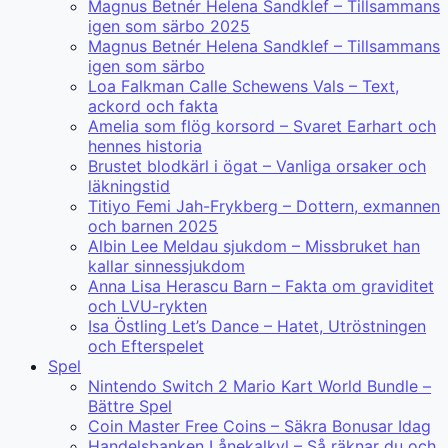
Magnus Betnér Helena Sandklef – Tillsammans
igen som särbo 2025
Magnus Betnér Helena Sandklef – Tillsammans
igen som särbo
Loa Falkman Calle Schewens Vals – Text,
ackord och fakta
Amelia som flög korsord – Svaret Earhart och
hennes historia
Brustet blodkärl i ögat – Vanliga orsaker och
läkningstid
Titiyo Femi Jah-Frykberg – Dottern, exmannen
och barnen 2025
Albin Lee Meldau sjukdom – Missbruket han
kallar sinnessjukdom
Anna Lisa Herascu Barn – Fakta om graviditet
och LVU-rykten
Isa Östling Let’s Dance – Hatet, Utröstningen
och Efterspelet
Spel
Nintendo Switch 2 Mario Kart World Bundle –
Bättre Spel
Coin Master Free Coins – Säkra Bonusar Idag
Handelsbanken Lånekalkyl – Så räknar du och