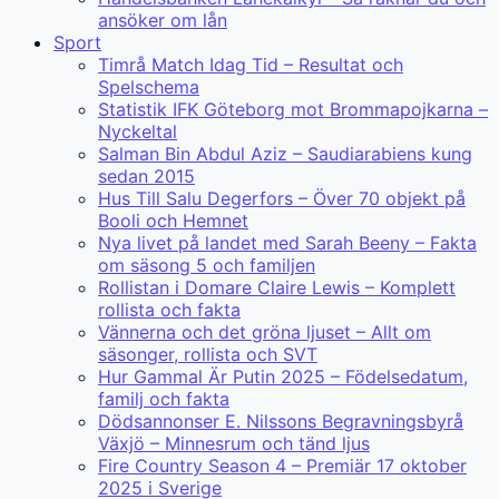
ansöker om lån
Sport
Timrå Match Idag Tid – Resultat och
Spelschema
Statistik IFK Göteborg mot Brommapojkarna –
Nyckeltal
Salman Bin Abdul Aziz – Saudiarabiens kung
sedan 2015
Hus Till Salu Degerfors – Över 70 objekt på
Booli och Hemnet
Nya livet på landet med Sarah Beeny – Fakta
om säsong 5 och familjen
Rollistan i Domare Claire Lewis – Komplett
rollista och fakta
Vännerna och det gröna ljuset – Allt om
säsonger, rollista och SVT
Hur Gammal Är Putin 2025 – Födelsedatum,
familj och fakta
Dödsannonser E. Nilssons Begravningsbyrå
Växjö – Minnesrum och tänd ljus
Fire Country Season 4 – Premiär 17 oktober
2025 i Sverige