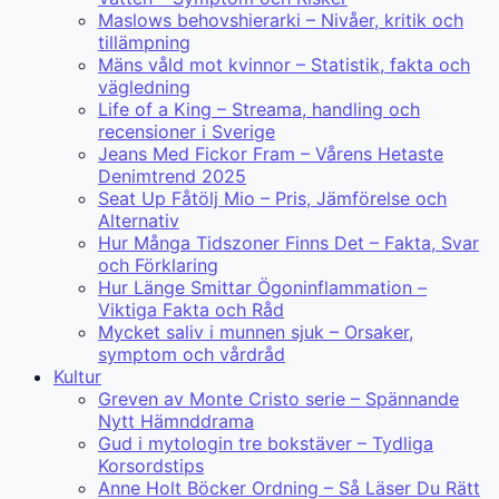
Maslows behovshierarki – Nivåer, kritik och
tillämpning
Mäns våld mot kvinnor – Statistik, fakta och
vägledning
Life of a King – Streama, handling och
recensioner i Sverige
Jeans Med Fickor Fram – Vårens Hetaste
Denimtrend 2025
Seat Up Fåtölj Mio – Pris, Jämförelse och
Alternativ
Hur Många Tidszoner Finns Det – Fakta, Svar
och Förklaring
Hur Länge Smittar Ögoninflammation –
Viktiga Fakta och Råd
Mycket saliv i munnen sjuk – Orsaker,
symptom och vårdråd
Kultur
Greven av Monte Cristo serie – Spännande
Nytt Hämnddrama
Gud i mytologin tre bokstäver – Tydliga
Korsordstips
Anne Holt Böcker Ordning – Så Läser Du Rätt