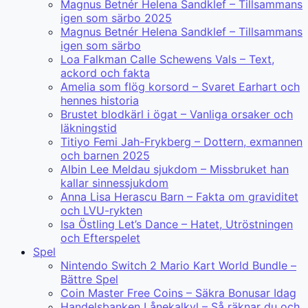
Magnus Betnér Helena Sandklef – Tillsammans
igen som särbo 2025
Magnus Betnér Helena Sandklef – Tillsammans
igen som särbo
Loa Falkman Calle Schewens Vals – Text,
ackord och fakta
Amelia som flög korsord – Svaret Earhart och
hennes historia
Brustet blodkärl i ögat – Vanliga orsaker och
läkningstid
Titiyo Femi Jah-Frykberg – Dottern, exmannen
och barnen 2025
Albin Lee Meldau sjukdom – Missbruket han
kallar sinnessjukdom
Anna Lisa Herascu Barn – Fakta om graviditet
och LVU-rykten
Isa Östling Let’s Dance – Hatet, Utröstningen
och Efterspelet
Spel
Nintendo Switch 2 Mario Kart World Bundle –
Bättre Spel
Coin Master Free Coins – Säkra Bonusar Idag
Handelsbanken Lånekalkyl – Så räknar du och