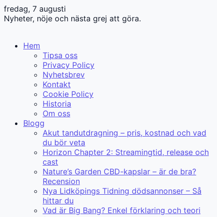
fredag, 7 augusti
Nyheter, nöje och nästa grej att göra.
Hem
Tipsa oss
Privacy Policy
Nyhetsbrev
Kontakt
Cookie Policy
Historia
Om oss
Blogg
Akut tandutdragning – pris, kostnad och vad
du bör veta
Horizon Chapter 2: Streamingtid, release och
cast
Nature’s Garden CBD-kapslar – är de bra?
Recension
Nya Lidköpings Tidning dödsannonser – Så
hittar du
Vad är Big Bang? Enkel förklaring och teori