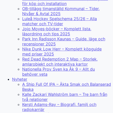
för köp och installation
OB-tillägg timanställd Kommunal – Tider,
Nivåer & Avtal 2025
Luleå Hockey Spelschema 25/26 – Alla
matcher och TV-tider
Jojo Moyes-böcker – Komplett lista,
läsordning och tips 2025
Park Inn Radisson Kaunas – Guide, läge och
recensioner 2025
Nike Dunk Low Herr – Komplett köpguide
med priser 2025
Red Dead Redemption 2 Map – Storlek,
amlarobjekt och interaktiva kartor
Nationella Prov Sven ka Åk 9 – Allt du
behöver veta
Nyheter
A Ship Full Of IPA – Äkta Smak och Balanserad
Beska
Kalle Zackari Wahlström barn – Tre barn från
två relationer
Kersti Adams-Ray – Biografi, familj och
radiokarriär