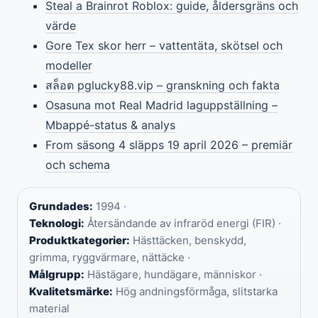
Steal a Brainrot Roblox: guide, åldersgräns och
värde
Gore Tex skor herr – vattentäta, skötsel och
modeller
สล็อต pglucky88.vip – granskning och fakta
Osasuna mot Real Madrid laguppställning –
Mbappé-status & analys
From säsong 4 släpps 19 april 2026 – premiär
och schema
Grundades:
1994 ·
Teknologi:
Återsändande av infraröd energi (FIR) ·
Produktkategorier:
Hästtäcken, benskydd,
grimma, ryggvärmare, nättäcke ·
Målgrupp:
Hästägare, hundägare, människor ·
Kvalitetsmärke:
Hög andningsförmåga, slitstarka
material