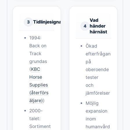
Vad
Tidlinjesignal
3
händer
4
härnäst
1994:
Back on
Ökad
Track
efterfrågan
grundas
på
(
KBC
oberoende
Horse
tester
Supplies
och
(återförs
jämförelser
äljare)
)
Möjlig
2000-
expansion
talet:
inom
Sortiment
humanvård