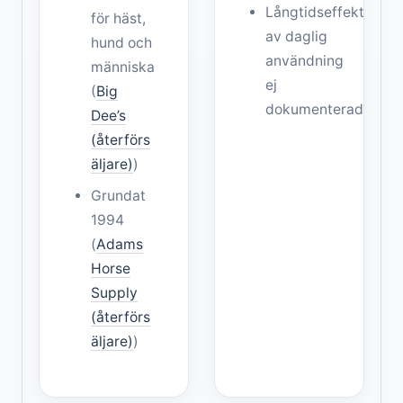
Långtidseffekter
för häst,
av daglig
hund och
användning
människa
ej
(
Big
dokumenterade
Dee’s
(återförs
äljare)
)
Grundat
1994
(
Adams
Horse
Supply
(återförs
äljare)
)