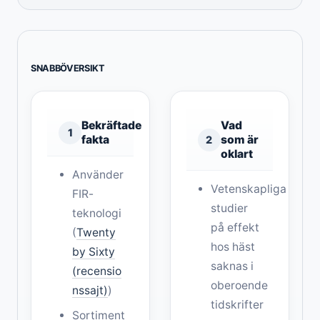
SNABBÖVERSIKT
Bekräftade
Vad
1
fakta
som är
2
oklart
Använder
Vetenskapliga
FIR-
studier
teknologi
på effekt
(
Twenty
hos häst
by Sixty
saknas i
(recensio
oberoende
nssajt)
)
tidskrifter
Sortiment