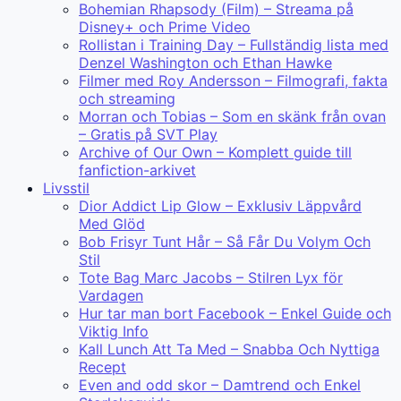
Bohemian Rhapsody (Film) – Streama på
Disney+ och Prime Video
Rollistan i Training Day – Fullständig lista med
Denzel Washington och Ethan Hawke
Filmer med Roy Andersson – Filmografi, fakta
och streaming
Morran och Tobias – Som en skänk från ovan
– Gratis på SVT Play
Archive of Our Own – Komplett guide till
fanfiction-arkivet
Livsstil
Dior Addict Lip Glow – Exklusiv Läppvård
Med Glöd
Bob Frisyr Tunt Hår – Så Får Du Volym Och
Stil
Tote Bag Marc Jacobs – Stilren Lyx för
Vardagen
Hur tar man bort Facebook – Enkel Guide och
Viktig Info
Kall Lunch Att Ta Med – Snabba Och Nyttiga
Recept
Even and odd skor – Damtrend och Enkel