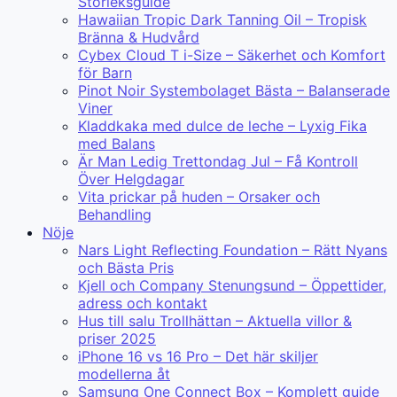
Storleksguide
Hawaiian Tropic Dark Tanning Oil – Tropisk
Bränna & Hudvård
Cybex Cloud T i-Size – Säkerhet och Komfort
för Barn
Pinot Noir Systembolaget Bästa – Balanserade
Viner
Kladdkaka med dulce de leche – Lyxig Fika
med Balans
Är Man Ledig Trettondag Jul – Få Kontroll
Över Helgdagar
Vita prickar på huden – Orsaker och
Behandling
Nöje
Nars Light Reflecting Foundation – Rätt Nyans
och Bästa Pris
Kjell och Company Stenungsund – Öppettider,
adress och kontakt
Hus till salu Trollhättan – Aktuella villor &
priser 2025
iPhone 16 vs 16 Pro – Det här skiljer
modellerna åt
Samsung One Connect Box – Komplett guide