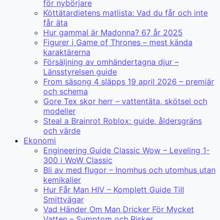
för nybörjare
Köttätardietens matlista: Vad du får och inte
får äta
Hur gammal är Madonna? 67 år 2025
Figurer i Game of Thrones – mest kända
karaktärerna
Försäljning av omhändertagna djur –
Länsstyrelsen guide
From säsong 4 släpps 19 april 2026 – premiär
och schema
Gore Tex skor herr – vattentäta, skötsel och
modeller
Steal a Brainrot Roblox: guide, åldersgräns
och värde
Ekonomi
Engineering Guide Classic Wow – Leveling 1-
300 i WoW Classic
Bli av med flugor – Inomhus och utomhus utan
kemikalier
Hur Får Man HIV – Komplett Guide Till
Smittvägar
Vad Händer Om Man Dricker För Mycket
Vatten – Symptom och Risker