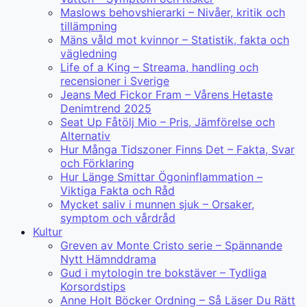
Maslows behovshierarki – Nivåer, kritik och
tillämpning
Mäns våld mot kvinnor – Statistik, fakta och
vägledning
Life of a King – Streama, handling och
recensioner i Sverige
Jeans Med Fickor Fram – Vårens Hetaste
Denimtrend 2025
Seat Up Fåtölj Mio – Pris, Jämförelse och
Alternativ
Hur Många Tidszoner Finns Det – Fakta, Svar
och Förklaring
Hur Länge Smittar Ögoninflammation –
Viktiga Fakta och Råd
Mycket saliv i munnen sjuk – Orsaker,
symptom och vårdråd
Kultur
Greven av Monte Cristo serie – Spännande
Nytt Hämnddrama
Gud i mytologin tre bokstäver – Tydliga
Korsordstips
Anne Holt Böcker Ordning – Så Läser Du Rätt