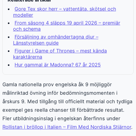
Gore Tex skor herr – vattentäta, skötsel och
modeller
From säsong 4 släpps 19 april 2026 – premiär
och schema
Försäljning av omhändertagna djur –
Länsstyrelsen guide
Figurer i Game of Thrones – mest kända
karaktärerna
Hur gammal är Madonna? 67 år 2025
Gamla nationella prov engelska åk 9 möjliggör
målinriktad övning inför bedömningsmomenten i
årskurs 9. Med tillgång till officiellt material och tydliga
exempel ges reella chanser till förbättrade resultat.
Fler utbildningsinslag i engelskan återfinns under
Rollistan i bröllop i Italien – Film Med Nordiska Stjärnor
.