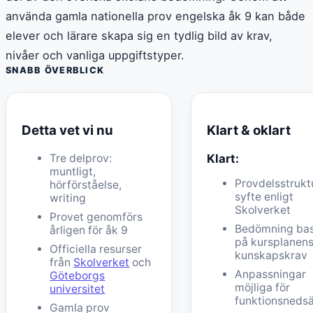
använda gamla nationella prov engelska åk 9 kan både
elever och lärare skapa sig en tydlig bild av krav,
nivåer och vanliga uppgiftstyper.
SNABB ÖVERBLICK
Detta vet vi nu
Klart & oklart
Tre delprov:
Klart:
muntligt,
Provdelsstrukt
hörförståelse,
syfte enligt
writing
Skolverket
Provet genomförs
Bedömning ba
årligen för åk 9
på kursplanen
Officiella resurser
kunskapskrav
från
Skolverket
och
Anpassningar
Göteborgs
möjliga för
universitet
funktionsnedsä
Gamla prov