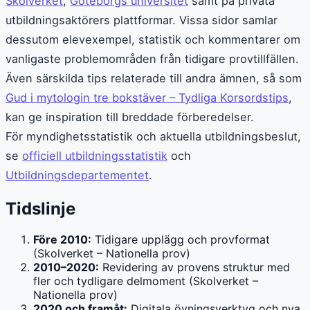
Skolverket
,
Göteborgs universitet
samt på privata
utbildningsaktörers plattformar. Vissa sidor samlar
dessutom elevexempel, statistik och kommentarer om
vanligaste problemområden från tidigare provtillfällen.
Även särskilda tips relaterade till andra ämnen, så som
Gud i mytologin tre bokstäver – Tydliga Korsordstips
,
kan ge inspiration till breddade förberedelser.
För myndighetsstatistik och aktuella utbildningsbeslut,
se
officiell utbildningsstatistik
och
Utbildningsdepartementet
.
Tidslinje
Före 2010:
Tidigare upplägg och provformat
(Skolverket – Nationella prov)
2010–2020:
Revidering av provens struktur med
fler och tydligare delmoment (Skolverket –
Nationella prov)
2020 och framåt:
Digitala övningsverktyg och nya