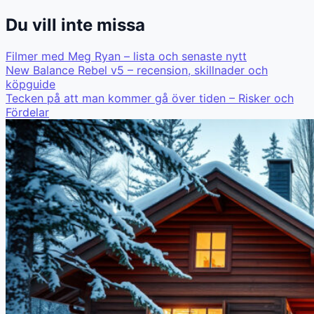
Du vill inte missa
Filmer med Meg Ryan – lista och senaste nytt
New Balance Rebel v5 – recension, skillnader och
köpguide
Tecken på att man kommer gå över tiden – Risker och
Fördelar