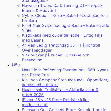
Storleksguide
Hawaiian Tropic Dark Tanning Oil – Tropisk
Bränna & Hudvård
Cybex Cloud T i-Size – Säkerhet och Komfort
för Barn
Pinot Noir Systembolaget Bästa – Balanserade
Viner
Kladdkaka med dulce de leche – Lyxig Fika
med Balans
Är Man Ledig Trettondag Jul – Få Kontroll
Över Helgdagar
Vita prickar på huden – Orsaker och
Behandling
Nöje
Nars Light Reflecting Foundation – Rätt Nyans
och Bästa Pris
Kjell och Company Stenungsund – Öppettider,
adress och kontakt
Hus till salu Trollhättan – Aktuella villor &
priser 2025
iPhone 16 vs 16 Pro – Det här skiljer
modellerna åt
Samsung One Connect Box – Komplett guide