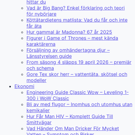
hittar du
Vad är Big Bang? Enkel förklaring och teori
för nybörjare
Köttätardietens matlista: Vad du får och inte
får äta
Hur gammal är Madonna? 67 år 2025
Figurer i Game of Thrones – mest kända
karaktärerna
Försäljning av omhändertagna djur –
Länsstyrelsen guide
From säsong 4 släpps 19 april 2026 – premiär
och schema
Gore Tex skor herr – vattentäta, skötsel och
modeller
Ekonomi
Engineering Guide Classic Wow – Leveling 1-
300 i WoW Classic
Bli av med flugor – Inomhus och utomhus utan
kemikalier
Hur Får Man HIV – Komplett Guide Till
Smittvägar
Vad Händer Om Man Dricker För Mycket
Vatten – Symptom och Risker