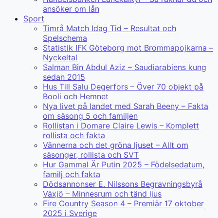
ansöker om lån
Sport
Timrå Match Idag Tid – Resultat och
Spelschema
Statistik IFK Göteborg mot Brommapojkarna –
Nyckeltal
Salman Bin Abdul Aziz – Saudiarabiens kung
sedan 2015
Hus Till Salu Degerfors – Över 70 objekt på
Booli och Hemnet
Nya livet på landet med Sarah Beeny – Fakta
om säsong 5 och familjen
Rollistan i Domare Claire Lewis – Komplett
rollista och fakta
Vännerna och det gröna ljuset – Allt om
säsonger, rollista och SVT
Hur Gammal Är Putin 2025 – Födelsedatum,
familj och fakta
Dödsannonser E. Nilssons Begravningsbyrå
Växjö – Minnesrum och tänd ljus
Fire Country Season 4 – Premiär 17 oktober
2025 i Sverige