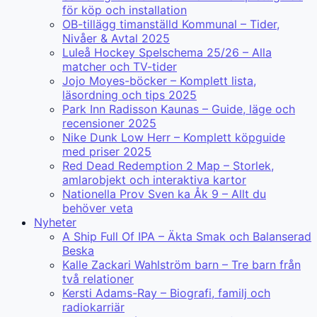
för köp och installation
OB-tillägg timanställd Kommunal – Tider,
Nivåer & Avtal 2025
Luleå Hockey Spelschema 25/26 – Alla
matcher och TV-tider
Jojo Moyes-böcker – Komplett lista,
läsordning och tips 2025
Park Inn Radisson Kaunas – Guide, läge och
recensioner 2025
Nike Dunk Low Herr – Komplett köpguide
med priser 2025
Red Dead Redemption 2 Map – Storlek,
amlarobjekt och interaktiva kartor
Nationella Prov Sven ka Åk 9 – Allt du
behöver veta
Nyheter
A Ship Full Of IPA – Äkta Smak och Balanserad
Beska
Kalle Zackari Wahlström barn – Tre barn från
två relationer
Kersti Adams-Ray – Biografi, familj och
radiokarriär