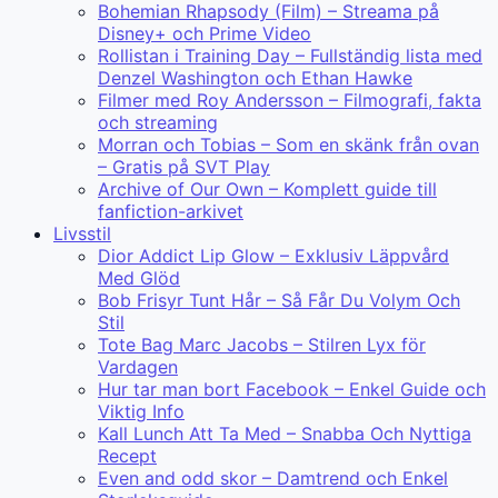
Bohemian Rhapsody (Film) – Streama på
Disney+ och Prime Video
Rollistan i Training Day – Fullständig lista med
Denzel Washington och Ethan Hawke
Filmer med Roy Andersson – Filmografi, fakta
och streaming
Morran och Tobias – Som en skänk från ovan
– Gratis på SVT Play
Archive of Our Own – Komplett guide till
fanfiction-arkivet
Livsstil
Dior Addict Lip Glow – Exklusiv Läppvård
Med Glöd
Bob Frisyr Tunt Hår – Så Får Du Volym Och
Stil
Tote Bag Marc Jacobs – Stilren Lyx för
Vardagen
Hur tar man bort Facebook – Enkel Guide och
Viktig Info
Kall Lunch Att Ta Med – Snabba Och Nyttiga
Recept
Even and odd skor – Damtrend och Enkel