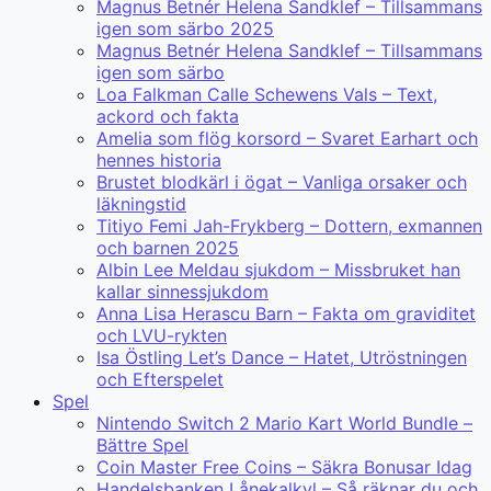
Magnus Betnér Helena Sandklef – Tillsammans
igen som särbo 2025
Magnus Betnér Helena Sandklef – Tillsammans
igen som särbo
Loa Falkman Calle Schewens Vals – Text,
ackord och fakta
Amelia som flög korsord – Svaret Earhart och
hennes historia
Brustet blodkärl i ögat – Vanliga orsaker och
läkningstid
Titiyo Femi Jah-Frykberg – Dottern, exmannen
och barnen 2025
Albin Lee Meldau sjukdom – Missbruket han
kallar sinnessjukdom
Anna Lisa Herascu Barn – Fakta om graviditet
och LVU-rykten
Isa Östling Let’s Dance – Hatet, Utröstningen
och Efterspelet
Spel
Nintendo Switch 2 Mario Kart World Bundle –
Bättre Spel
Coin Master Free Coins – Säkra Bonusar Idag
Handelsbanken Lånekalkyl – Så räknar du och