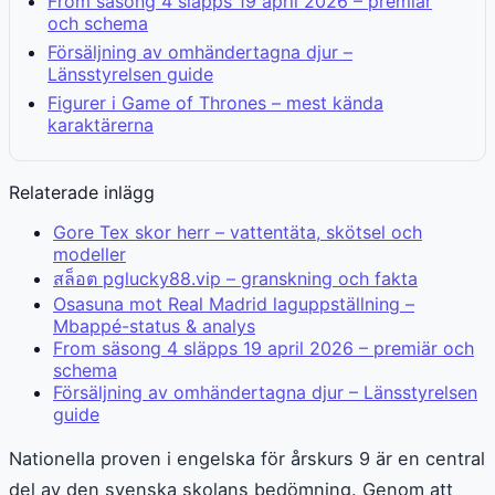
From säsong 4 släpps 19 april 2026 – premiär
och schema
Försäljning av omhändertagna djur –
Länsstyrelsen guide
Figurer i Game of Thrones – mest kända
karaktärerna
Relaterade inlägg
Gore Tex skor herr – vattentäta, skötsel och
modeller
สล็อต pglucky88.vip – granskning och fakta
Osasuna mot Real Madrid laguppställning –
Mbappé-status & analys
From säsong 4 släpps 19 april 2026 – premiär och
schema
Försäljning av omhändertagna djur – Länsstyrelsen
guide
Nationella proven i engelska för årskurs 9 är en central
del av den svenska skolans bedömning. Genom att