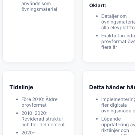
används som
Oklart:
övningsmaterial
Detaljer om
övningsmateria
alla elevplattf
Exakta förändri
provformat öv
flera år
Tidslinje
Detta händer hä
Före 2010: Äldre
Implementerin
provformat
fler digitala
övningsmodule
2010–2020:
Reviderad struktur
Löpande
och fler delmoment
uppdatering a
riktlinjer och
2020– :