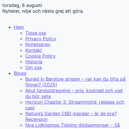
torsdag, 6 augusti
Nyheter, nöje och nästa grej att göra.
Hem
Tipsa oss
Privacy Policy
Nyhetsbrev
Kontakt
Cookie Policy
Historia
Om oss
Blogg
Buried in Barstow stream – var kan du titta på
filmen? (2025)
Akut tandutdragning – pris, kostnad och vad
du bör veta
Horizon Chapter 2: Streamingtid, release och
cast
Nature’s Garden CBD-kapslar – är de bra?
Recension
Nya Lidköpings Tidning dödsannonser – Så