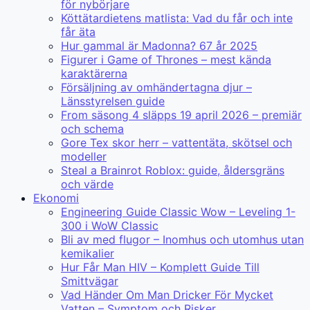
för nybörjare
Köttätardietens matlista: Vad du får och inte
får äta
Hur gammal är Madonna? 67 år 2025
Figurer i Game of Thrones – mest kända
karaktärerna
Försäljning av omhändertagna djur –
Länsstyrelsen guide
From säsong 4 släpps 19 april 2026 – premiär
och schema
Gore Tex skor herr – vattentäta, skötsel och
modeller
Steal a Brainrot Roblox: guide, åldersgräns
och värde
Ekonomi
Engineering Guide Classic Wow – Leveling 1-
300 i WoW Classic
Bli av med flugor – Inomhus och utomhus utan
kemikalier
Hur Får Man HIV – Komplett Guide Till
Smittvägar
Vad Händer Om Man Dricker För Mycket
Vatten – Symptom och Risker