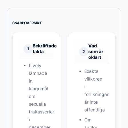
SNABBÖVERSIKT
Bekräftade
Vad
1
fakta
som är
2
oklart
Lively
Exakta
lämnade
villkoren
in
i
klagomål
förlikningen
om
är inte
sexuella
offentliga
trakasserier
i
Om
december
Taylor