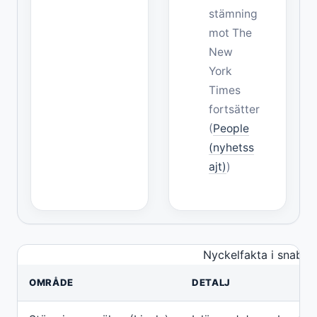
stämning
mot The
New
York
Times
fortsätter
(
People
(nyhetss
ajt)
)
Nyckelfakta i snabb
OMRÅDE
DETALJ