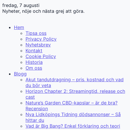
fredag, 7 augusti
Nyheter, nöje och nästa grej att göra.
Hem
Tipsa oss
Privacy Policy
Nyhetsbrev
Kontakt
Cookie Policy
Historia
Om oss
Blogg
Akut tandutdragning – pris, kostnad och vad
du bör veta
Horizon Chapter 2: Streamingtid, release och
cast
Nature’s Garden CBD-kapslar – är de bra?
Recension
Nya Lidköpings Tidning dödsannonser – Så
hittar du
Vad är Big Bang? Enkel förklaring och teori