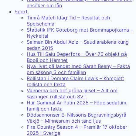
ansöker om lån
Sport
Timrå Match Idag Tid – Resultat och
Spelschema
Statistik IFK Göteborg mot Brommapojkarna –
Nyckeltal
Salman Bin Abdul Aziz – Saudiarabiens kung
sedan 2015
Hus Till Salu Degerfors – Över 70 objekt på
Booli och Hemnet
Nya livet på landet med Sarah Beeny – Fakta
om säsong 5 och familjen
Rollistan i Domare Claire Lewis – Komplett
rollista och fakta
Vännerna och det gröna ljuset – Allt om
säsonger, rollista och SVT
Hur Gammal Är Putin 2025 – Födelsedatum,
familj och fakta
Dödsannonser E. Nilssons Begravningsbyrå
Växjö – Minnesrum och tänd ljus
Fire Country Season 4 – Premiär 17 oktober
2025 i Sverige