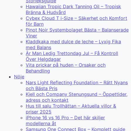
Storleksguide
Hawaiian Tropic Dark Tanning Oil – Tropisk
Bränna & Hudvård
Cybex Cloud T i-Size – Säkerhet och Komfort
för Barn
Pinot Noir Systembolaget Bästa – Balanserade
Viner
Kladdkaka med dulce de leche – Lyxig Fika
med Balans
Är Man Ledig Trettondag Jul – Få Kontroll
Över Helgdagar
Vita prickar på huden – Orsaker och
Behandling
Nöje
Nars Light Reflecting Foundation – Rätt Nyans
och Bästa Pris
Kjell och Company Stenungsund – Öppettider,
adress och kontakt
Hus till salu Trollhättan – Aktuella villor &
priser 2025
iPhone 16 vs 16 Pro – Det här skiljer
modellerna åt
Samsung One Connect Box – Komplett guide