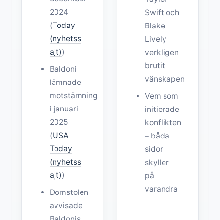
2024
Swift och
(
Today
Blake
(nyhetss
Lively
ajt)
)
verkligen
brutit
Baldoni
vänskapen
lämnade
motstämning
Vem som
i januari
initierade
2025
konflikten
(
USA
– båda
Today
sidor
(nyhetss
skyller
ajt)
)
på
varandra
Domstolen
avvisade
Baldonis