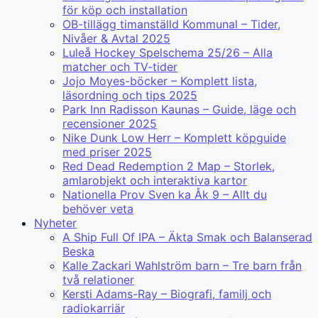
för köp och installation
OB-tillägg timanställd Kommunal – Tider,
Nivåer & Avtal 2025
Luleå Hockey Spelschema 25/26 – Alla
matcher och TV-tider
Jojo Moyes-böcker – Komplett lista,
läsordning och tips 2025
Park Inn Radisson Kaunas – Guide, läge och
recensioner 2025
Nike Dunk Low Herr – Komplett köpguide
med priser 2025
Red Dead Redemption 2 Map – Storlek,
amlarobjekt och interaktiva kartor
Nationella Prov Sven ka Åk 9 – Allt du
behöver veta
Nyheter
A Ship Full Of IPA – Äkta Smak och Balanserad
Beska
Kalle Zackari Wahlström barn – Tre barn från
två relationer
Kersti Adams-Ray – Biografi, familj och
radiokarriär