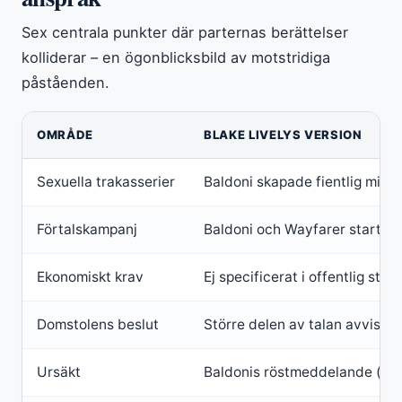
Sex centrala punkter där parternas berättelser
kolliderar – en ögonblicksbild av motstridiga
påståenden.
OMRÅDE
BLAKE LIVELYS VERSION
Sexuella trakasserier
Baldoni skapade fientlig mil
Förtalskampanj
Baldoni och Wayfarer startad
Ekonomiskt krav
Ej specificerat i offentlig stä
Domstolens beslut
Större delen av talan avvisa
Ursäkt
Baldonis röstmeddelande (jul