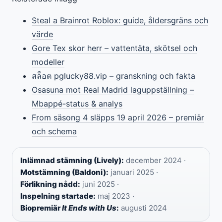
Steal a Brainrot Roblox: guide, åldersgräns och
värde
Gore Tex skor herr – vattentäta, skötsel och
modeller
สล็อต pglucky88.vip – granskning och fakta
Osasuna mot Real Madrid laguppställning –
Mbappé-status & analys
From säsong 4 släpps 19 april 2026 – premiär
och schema
Inlämnad stämning (Lively):
december 2024 ·
Motstämning (Baldoni):
januari 2025 ·
Förlikning nådd:
juni 2025 ·
Inspelning startade:
maj 2023 ·
Biopremiär
It Ends with Us
:
augusti 2024