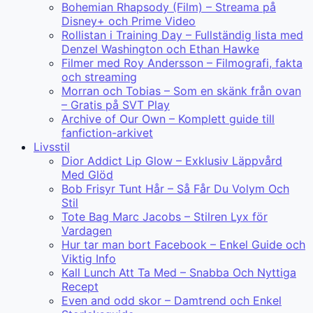
Bohemian Rhapsody (Film) – Streama på
Disney+ och Prime Video
Rollistan i Training Day – Fullständig lista med
Denzel Washington och Ethan Hawke
Filmer med Roy Andersson – Filmografi, fakta
och streaming
Morran och Tobias – Som en skänk från ovan
– Gratis på SVT Play
Archive of Our Own – Komplett guide till
fanfiction-arkivet
Livsstil
Dior Addict Lip Glow – Exklusiv Läppvård
Med Glöd
Bob Frisyr Tunt Hår – Så Får Du Volym Och
Stil
Tote Bag Marc Jacobs – Stilren Lyx för
Vardagen
Hur tar man bort Facebook – Enkel Guide och
Viktig Info
Kall Lunch Att Ta Med – Snabba Och Nyttiga
Recept
Even and odd skor – Damtrend och Enkel