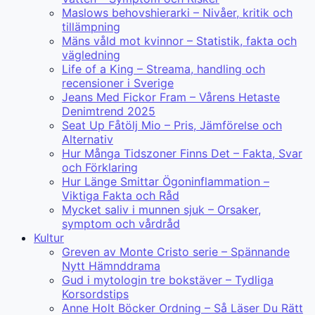
Maslows behovshierarki – Nivåer, kritik och
tillämpning
Mäns våld mot kvinnor – Statistik, fakta och
vägledning
Life of a King – Streama, handling och
recensioner i Sverige
Jeans Med Fickor Fram – Vårens Hetaste
Denimtrend 2025
Seat Up Fåtölj Mio – Pris, Jämförelse och
Alternativ
Hur Många Tidszoner Finns Det – Fakta, Svar
och Förklaring
Hur Länge Smittar Ögoninflammation –
Viktiga Fakta och Råd
Mycket saliv i munnen sjuk – Orsaker,
symptom och vårdråd
Kultur
Greven av Monte Cristo serie – Spännande
Nytt Hämnddrama
Gud i mytologin tre bokstäver – Tydliga
Korsordstips
Anne Holt Böcker Ordning – Så Läser Du Rätt