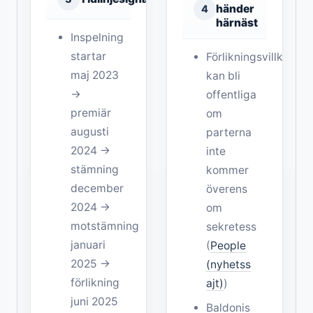
händer
4
härnäst
Inspelning
startar
Förlikningsvillkoren
maj 2023
kan bli
→
offentliga
premiär
om
augusti
parterna
2024 →
inte
stämning
kommer
december
överens
2024 →
om
motstämning
sekretess
januari
(
People
2025 →
(nyhetss
förlikning
ajt)
)
juni 2025
Baldonis