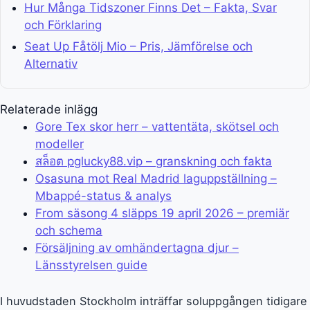
Hur Många Tidszoner Finns Det – Fakta, Svar
och Förklaring
Seat Up Fåtölj Mio – Pris, Jämförelse och
Alternativ
Relaterade inlägg
Gore Tex skor herr – vattentäta, skötsel och
modeller
สล็อต pglucky88.vip – granskning och fakta
Osasuna mot Real Madrid laguppställning –
Mbappé-status & analys
From säsong 4 släpps 19 april 2026 – premiär
och schema
Försäljning av omhändertagna djur –
Länsstyrelsen guide
I huvudstaden Stockholm inträffar soluppgången tidigare