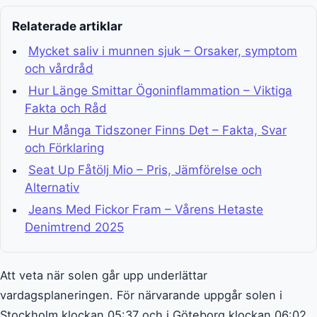
Relaterade artiklar
Mycket saliv i munnen sjuk – Orsaker, symptom
och vårdråd
Hur Länge Smittar Ögoninflammation – Viktiga
Fakta och Råd
Hur Många Tidszoner Finns Det – Fakta, Svar
och Förklaring
Seat Up Fåtölj Mio – Pris, Jämförelse och
Alternativ
Jeans Med Fickor Fram – Vårens Hetaste
Denimtrend 2025
Att veta när solen går upp underlättar
vardagsplaneringen. För närvarande uppgår solen i
Stockholm klockan 05:37 och i Göteborg klockan 06:02,