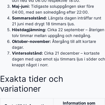
och ned vid 06:00 respektive 18:00.
Maj-juni:
Tidigaste soluppgången sker före
04:00, med sen solnedgång efter 22:00.
Sommarsolstånd:
Längsta dagen inträffar runt
21 juni med drygt 18 timmars ljus.
Höstdagjämning:
Cirka 22 september – återigen
tolv timmar mellan uppgång och nedgång.
Oktober-november:
Återgång till allt kortare
dagar.
Vintersolstånd:
Cirka 21 december – kortaste
dagen med upp emot sju timmars ljus i söder och
knappt något i norr.
Exakta tider och
variationer
Information som