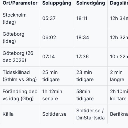
Ort/Parameter
Soluppgång
Solnedgång
Dagslä
Stockholm
05:37
18:11
12h 34
(idag)
Göteborg
06:02
18:34
12h 32
(idag)
Göteborg (26
07:14
17:36
10h 22
dec 2026)
Tidsskillnad
25 min
23 min
2 min
(Sthlm vs Gbg)
tidigare
tidigare
längre
Förändring dec
1h 12min
58min
2h 10m
vs idag (Gbg)
senare
tidigare
kortare
Soltider.se /
Källa
Soltider.se
Beräkna
DinStartsida