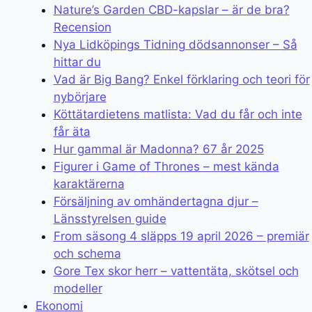
Nature’s Garden CBD-kapslar – är de bra?
Recension
Nya Lidköpings Tidning dödsannonser – Så
hittar du
Vad är Big Bang? Enkel förklaring och teori för
nybörjare
Köttätardietens matlista: Vad du får och inte
får äta
Hur gammal är Madonna? 67 år 2025
Figurer i Game of Thrones – mest kända
karaktärerna
Försäljning av omhändertagna djur –
Länsstyrelsen guide
From säsong 4 släpps 19 april 2026 – premiär
och schema
Gore Tex skor herr – vattentäta, skötsel och
modeller
Ekonomi