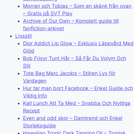
Morran och Tobias – Som en skänk från ovan
– Gratis på SVT Play
Archive of Our Own – Komplett guide till
fanfiction-arkivet
Livsstil
Dior Addict Lip Glow – Exklusiv Läppvård Med
Glöd
Bob Frisyr Tunt Hår – Så Får Du Volym Och
Stil
Tote Bag Marc Jacobs – Stilren Lyx för
Vardagen
Hur tar man bort Facebook – Enkel Guide och
Viktig Info
Kall Lunch Att Ta Med – Snabba Och Nyttiga
Recept
Even and odd skor – Damtrend och Enkel
Storleksguide
Hawaiian Tropic Dark Tanning Oil – Tropisk