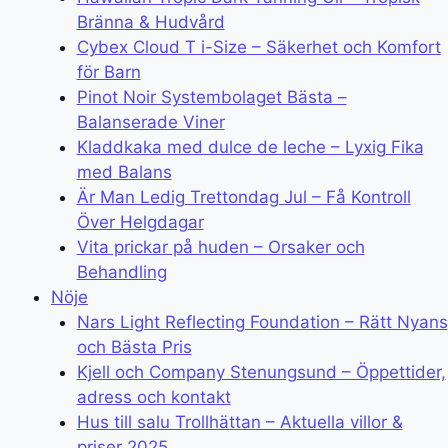
Bränna & Hudvård
Cybex Cloud T i-Size – Säkerhet och Komfort
för Barn
Pinot Noir Systembolaget Bästa –
Balanserade Viner
Kladdkaka med dulce de leche – Lyxig Fika
med Balans
Är Man Ledig Trettondag Jul – Få Kontroll
Över Helgdagar
Vita prickar på huden – Orsaker och
Behandling
Nöje
Nars Light Reflecting Foundation – Rätt Nyans
och Bästa Pris
Kjell och Company Stenungsund – Öppettider,
adress och kontakt
Hus till salu Trollhättan – Aktuella villor &
priser 2025