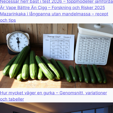
Necessär herr bäst i test 2026 – toppmodeller jämförda
Är Vape Bättre Än Cigg – Forskning och Risker 2025
Mazarinkaka i långpanna utan mandelmassa – recept
och tips
Hur mycket väger en gurka – Genomsnitt, variationer
och tabeller