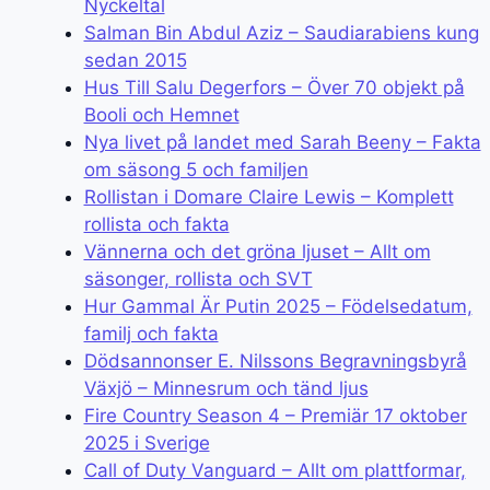
Nyckeltal
Salman Bin Abdul Aziz – Saudiarabiens kung
sedan 2015
Hus Till Salu Degerfors – Över 70 objekt på
Booli och Hemnet
Nya livet på landet med Sarah Beeny – Fakta
om säsong 5 och familjen
Rollistan i Domare Claire Lewis – Komplett
rollista och fakta
Vännerna och det gröna ljuset – Allt om
säsonger, rollista och SVT
Hur Gammal Är Putin 2025 – Födelsedatum,
familj och fakta
Dödsannonser E. Nilssons Begravningsbyrå
Växjö – Minnesrum och tänd ljus
Fire Country Season 4 – Premiär 17 oktober
2025 i Sverige
Call of Duty Vanguard – Allt om plattformar,