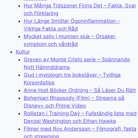
Hur Många Tidszoner Finns Det – Fakta, Svar
och Förklaring
Hur Länge Smittar Ögoninflammation –
Viktiga Fakta och Råd
Mycket saliv i munnen sjuk – Orsaker,
symptom och vårdråd
Kultur
Greven av Monte Cristo serie – Spännande
Nytt Hämnddrama
Gud i mytologin tre bokstäver – Tydliga
Korsordstips
Anne Holt Böcker Ordning – Så Läser Du Rätt
Bohemian Rhapsody (Film) – Streama på
Disney+ och Prime Video
Rollistan i Training Day – Fullständig lista med
Denzel Washington och Ethan Hawke
Filmer med Roy Andersson – Filmografi, fakta
och streaming