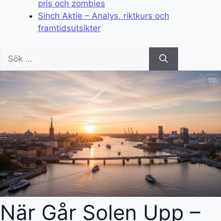
pris och zombies
Sinch Aktie – Analys, riktkurs och
framtidsutsikter
Sök
efter:
När Går Solen Upp –