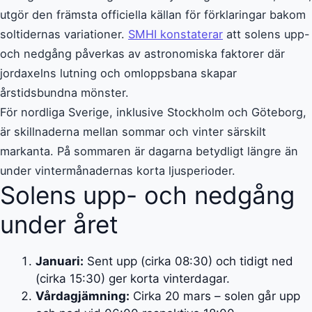
utgör den främsta officiella källan för förklaringar bakom
soltidernas variationer.
SMHI konstaterar
att solens upp-
och nedgång påverkas av astronomiska faktorer där
jordaxelns lutning och omloppsbana skapar
årstidsbundna mönster.
För nordliga Sverige, inklusive Stockholm och Göteborg,
är skillnaderna mellan sommar och vinter särskilt
markanta. På sommaren är dagarna betydligt längre än
under vintermånadernas korta ljusperioder.
Solens upp- och nedgång
under året
Januari:
Sent upp (cirka 08:30) och tidigt ned
(cirka 15:30) ger korta vinterdagar.
Vårdagjämning:
Cirka 20 mars – solen går upp