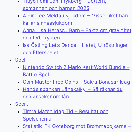
Titiyo Femi Jah-Frykberg – Dottern,
exmannen och barnen 2025
Albin Lee Meldau sjukdom – Missbruket han
kallar sinnessjukdom
Anna Lisa Herascu Barn – Fakta om graviditet
och LVU-rykten
Isa Östling Let’s Dance – Hatet, Utröstningen
och Efterspelet
Spel
Nintendo Switch 2 Mario Kart World Bundle –
Bättre Spel
Coin Master Free Coins – Säkra Bonusar Idag
Handelsbanken Lånekalkyl – Så räknar du
och ansöker om lån
Sport
Timrå Match Idag Tid – Resultat och
Spelschema
Statistik IFK Göteborg mot Brommapojkarna –