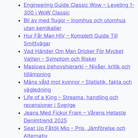
Engineering Guide Classic Wow – Leveling 1-
300 i WoW Classic
Bli av med flugor – Inomhus och utomhus
utan kemikalier
Hur Får Man HIV – Komplett Guide Till
Smittvägar
Vad Händer Om Man Dricker För Mycket
Vatten – Symptom och Risker
Maslows behovshierarki – Nivåer, kritik och
tillämpning
Mäns våld mot kvinnor – Statistik, fakta och
vägledning
Life of a King – Streama, handling och
recensioner i Sverige
Jeans Med Fickor Fram – Vårens Hetaste
Denimtrend 2025
Seat Up Fåtölj Mio – Pris, Jämförelse och
Alternativ