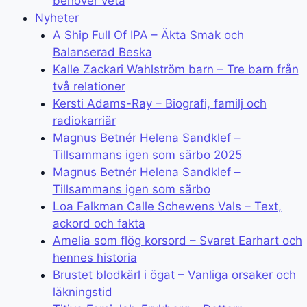
behöver veta
Nyheter
A Ship Full Of IPA – Äkta Smak och
Balanserad Beska
Kalle Zackari Wahlström barn – Tre barn från
två relationer
Kersti Adams-Ray – Biografi, familj och
radiokarriär
Magnus Betnér Helena Sandklef –
Tillsammans igen som särbo 2025
Magnus Betnér Helena Sandklef –
Tillsammans igen som särbo
Loa Falkman Calle Schewens Vals – Text,
ackord och fakta
Amelia som flög korsord – Svaret Earhart och
hennes historia
Brustet blodkärl i ögat – Vanliga orsaker och
läkningstid