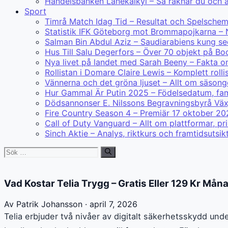
Handelsbanken Lånekalkyl – Så räknar du och 
Sport
Timrå Match Idag Tid – Resultat och Spelsche
Statistik IFK Göteborg mot Brommapojkarna – 
Salman Bin Abdul Aziz – Saudiarabiens kung s
Hus Till Salu Degerfors – Över 70 objekt på B
Nya livet på landet med Sarah Beeny – Fakta o
Rollistan i Domare Claire Lewis – Komplett rolli
Vännerna och det gröna ljuset – Allt om säsonge
Hur Gammal Är Putin 2025 – Födelsedatum, fami
Dödsannonser E. Nilssons Begravningsbyrå Väx
Fire Country Season 4 – Premiär 17 oktober 20
Call of Duty Vanguard – Allt om plattformar, p
Sinch Aktie – Analys, riktkurs och framtidsutsik
Sök
efter:
Vad Kostar Telia Trygg – Gratis Eller 129 Kr Mån
Av Patrik Johansson · april 7, 2026
Telia erbjuder två nivåer av digitalt säkerhetsskydd u