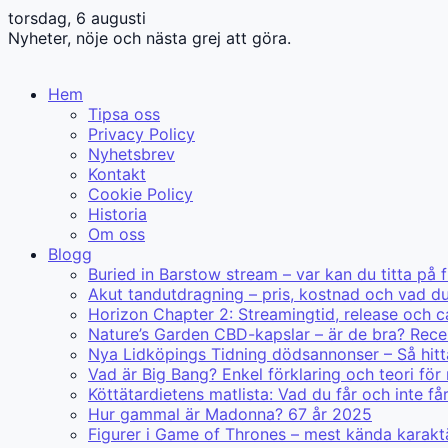
torsdag, 6 augusti
Nyheter, nöje och nästa grej att göra.
Hem
Tipsa oss
Privacy Policy
Nyhetsbrev
Kontakt
Cookie Policy
Historia
Om oss
Blogg
Buried in Barstow stream – var kan du titta på 
Akut tandutdragning – pris, kostnad och vad d
Horizon Chapter 2: Streamingtid, release och c
Nature’s Garden CBD-kapslar – är de bra? Rece
Nya Lidköpings Tidning dödsannonser – Så hitt
Vad är Big Bang? Enkel förklaring och teori för
Köttätardietens matlista: Vad du får och inte få
Hur gammal är Madonna? 67 år 2025
Figurer i Game of Thrones – mest kända karakt