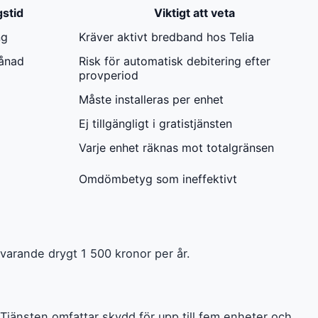
gstid
Viktigt att veta
ng
Kräver aktivt bredband hos Telia
ånad
Risk för automatisk debitering efter
provperiod
Måste installeras per enhet
Ej tillgängligt i gratistjänsten
Varje enhet räknas mot totalgränsen
Omdömbetyg som ineffektivt
varande drygt 1 500 kronor per år.
Tjänsten omfattar skydd för upp till fem enheter och