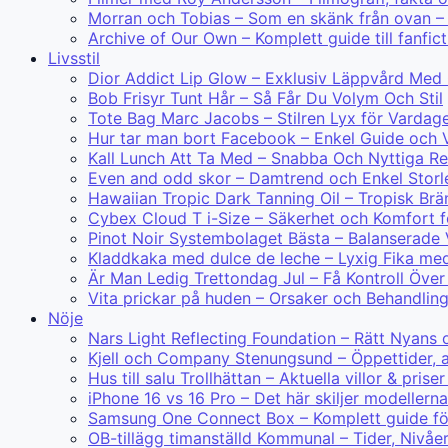
Morran och Tobias – Som en skänk från ovan – 
Archive of Our Own – Komplett guide till fanfict
Livsstil
Dior Addict Lip Glow – Exklusiv Läppvård Med
Bob Frisyr Tunt Hår – Så Får Du Volym Och Stil
Tote Bag Marc Jacobs – Stilren Lyx för Vardag
Hur tar man bort Facebook – Enkel Guide och V
Kall Lunch Att Ta Med – Snabba Och Nyttiga R
Even and odd skor – Damtrend och Enkel Storl
Hawaiian Tropic Dark Tanning Oil – Tropisk Br
Cybex Cloud T i-Size – Säkerhet och Komfort f
Pinot Noir Systembolaget Bästa – Balanserade 
Kladdkaka med dulce de leche – Lyxig Fika me
Är Man Ledig Trettondag Jul – Få Kontroll Öve
Vita prickar på huden – Orsaker och Behandlin
Nöje
Nars Light Reflecting Foundation – Rätt Nyans 
Kjell och Company Stenungsund – Öppettider, 
Hus till salu Trollhättan – Aktuella villor & prise
iPhone 16 vs 16 Pro – Det här skiljer modellerna
Samsung One Connect Box – Komplett guide för
OB-tillägg timanställd Kommunal – Tider, Nivåe