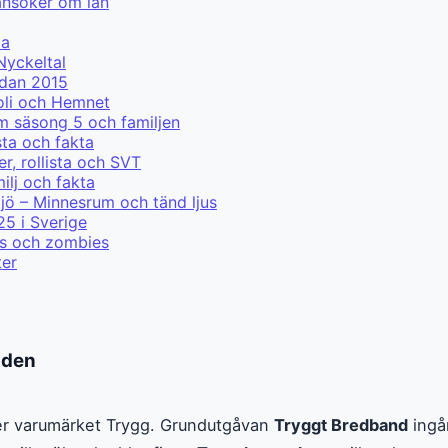
ansöker om lån
ma
Nyckeltal
edan 2015
ooli och Hemnet
m säsong 5 och familjen
sta och fakta
r, rollista och SVT
lj och fakta
jö – Minnesrum och tänd ljus
25 i Sverige
ris och zombies
ter
aden
nder varumärket Trygg. Grundutgåvan
Tryggt Bredband
ingår