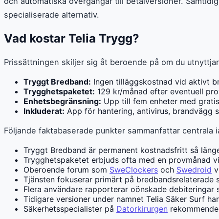
och automatiska övergångar till betalversioner. Samtid
specialiserade alternativ.
Vad kostar Telia Trygg?
Prissättningen skiljer sig åt beroende på om du utnyttj
Tryggt Bredband:
Ingen tilläggskostnad vid aktivt 
Trygghetspaketet:
129 kr/månad efter eventuell pro
Enhetsbegränsning:
Upp till fem enheter med gratis
Inkluderat:
App för hantering, antivirus, brandvägg
Följande faktabaserade punkter sammanfattar centrala ia
Tryggt Bredband är permanent kostnadsfritt så län
Trygghetspaketet erbjuds ofta med en provmånad vid 
Oberoende forum som
SweClockers
och
Swedroid
v
Tjänsten fokuserar primärt på bredbandsrelaterade 
Flera användare rapporterar oönskade debiteringar 
Tidigare versioner under namnet Telia Säker Surf har 
Säkerhetsspecialister på
Datorkirurgen
rekommenderar