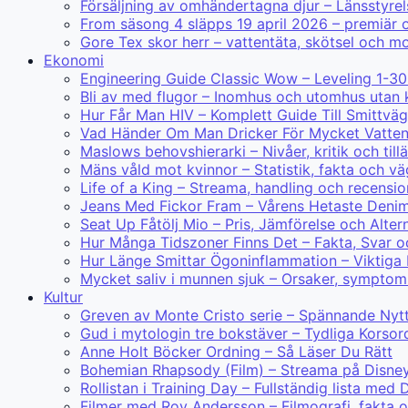
Försäljning av omhändertagna djur – Länsstyre
From säsong 4 släpps 19 april 2026 – premiär
Gore Tex skor herr – vattentäta, skötsel och mo
Ekonomi
Engineering Guide Classic Wow – Leveling 1-30
Bli av med flugor – Inomhus och utomhus utan 
Hur Får Man HIV – Komplett Guide Till Smittväg
Vad Händer Om Man Dricker För Mycket Vatte
Maslows behovshierarki – Nivåer, kritik och til
Mäns våld mot kvinnor – Statistik, fakta och v
Life of a King – Streama, handling och recensio
Jeans Med Fickor Fram – Vårens Hetaste Deni
Seat Up Fåtölj Mio – Pris, Jämförelse och Alter
Hur Många Tidszoner Finns Det – Fakta, Svar o
Hur Länge Smittar Ögoninflammation – Viktiga
Mycket saliv i munnen sjuk – Orsaker, symptom
Kultur
Greven av Monte Cristo serie – Spännande N
Gud i mytologin tre bokstäver – Tydliga Korsor
Anne Holt Böcker Ordning – Så Läser Du Rätt
Bohemian Rhapsody (Film) – Streama på Disne
Rollistan i Training Day – Fullständig lista m
Filmer med Roy Andersson – Filmografi, fakta 