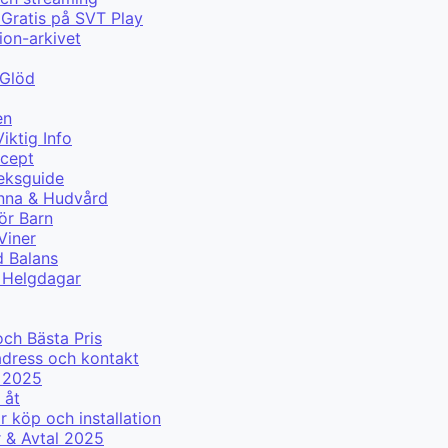
Gratis på SVT Play
ion-arkivet
 Glöd
en
iktig Info
ecept
eksguide
änna & Hudvård
ör Barn
Viner
d Balans
r Helgdagar
g
och Bästa Pris
adress och kontakt
r 2025
 åt
 köp och installation
r & Avtal 2025