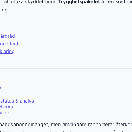
 vill utöka skyddet finns
Trygghetspaketet
till en kostn
ring.
vårdråd
 och Råd
klaring
r
status & analys
schema
uide
dbandsabonnemanget, men användare rapporterar återkom