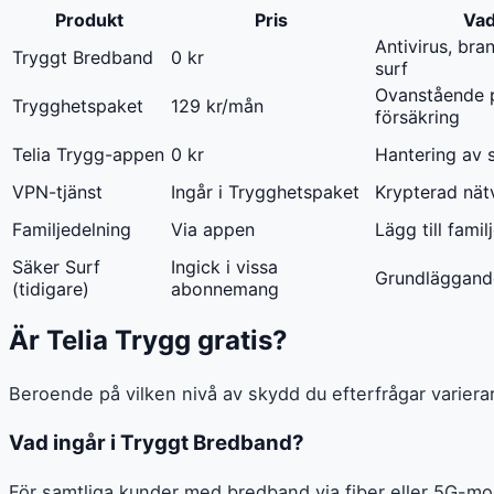
Produkt
Pris
Vad
Antivirus, bra
Tryggt Bredband
0 kr
surf
Ovanstående 
Trygghetspaket
129 kr/mån
försäkring
Telia Trygg-appen
0 kr
Hantering av 
VPN-tjänst
Ingår i Trygghetspaket
Krypterad nät
Familjedelning
Via appen
Lägg till fam
Säker Surf
Ingick i vissa
Grundläggand
(tidigare)
abonnemang
Är Telia Trygg gratis?
Beroende på vilken nivå av skydd du efterfrågar varier
Vad ingår i Tryggt Bredband?
För samtliga kunder med bredband via fiber eller 5G-mo