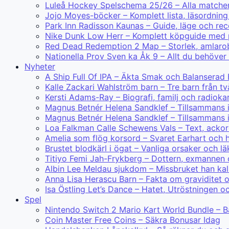
Luleå Hockey Spelschema 25/26 – Alla matcher
Jojo Moyes-böcker – Komplett lista, läsordning
Park Inn Radisson Kaunas – Guide, läge och re
Nike Dunk Low Herr – Komplett köpguide med 
Red Dead Redemption 2 Map – Storlek, amlarobj
Nationella Prov Sven ka Åk 9 – Allt du behöver
Nyheter
A Ship Full Of IPA – Äkta Smak och Balanserad
Kalle Zackari Wahlström barn – Tre barn från tv
Kersti Adams-Ray – Biografi, familj och radiokar
Magnus Betnér Helena Sandklef – Tillsammans
Magnus Betnér Helena Sandklef – Tillsammans 
Loa Falkman Calle Schewens Vals – Text, ackor
Amelia som flög korsord – Svaret Earhart och h
Brustet blodkärl i ögat – Vanliga orsaker och lä
Titiyo Femi Jah-Frykberg – Dottern, exmannen
Albin Lee Meldau sjukdom – Missbruket han kal
Anna Lisa Herascu Barn – Fakta om graviditet 
Isa Östling Let’s Dance – Hatet, Utröstningen o
Spel
Nintendo Switch 2 Mario Kart World Bundle – B
Coin Master Free Coins – Säkra Bonusar Idag