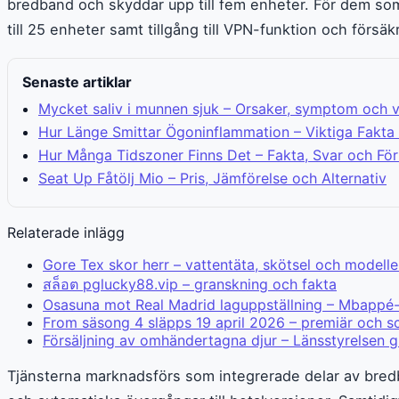
bredband och skyddar upp till fem enheter. För dem som
till 25 enheter samt tillgång till VPN-funktion och försäk
Senaste artiklar
Mycket saliv i munnen sjuk – Orsaker, symptom och 
Hur Länge Smittar Ögoninflammation – Viktiga Fakta
Hur Många Tidszoner Finns Det – Fakta, Svar och För
Seat Up Fåtölj Mio – Pris, Jämförelse och Alternativ
Relaterade inlägg
Gore Tex skor herr – vattentäta, skötsel och modelle
สล็อต pglucky88.vip – granskning och fakta
Osasuna mot Real Madrid laguppställning – Mbappé-
From säsong 4 släpps 19 april 2026 – premiär och 
Försäljning av omhändertagna djur – Länsstyrelsen g
Tjänsterna marknadsförs som integrerade delar av bre