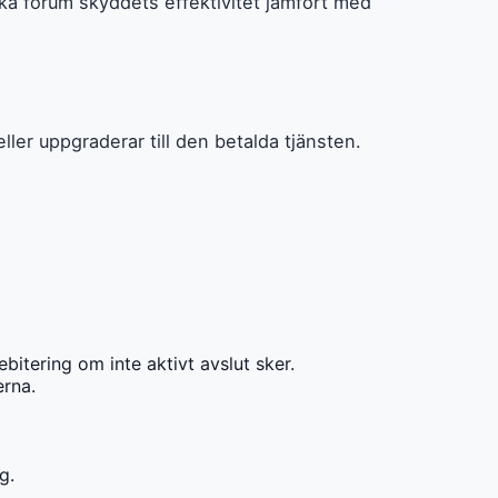
ka forum skyddets effektivitet jämfört med
ler uppgraderar till den betalda tjänsten.
tering om inte aktivt avslut sker.
rna.
g.