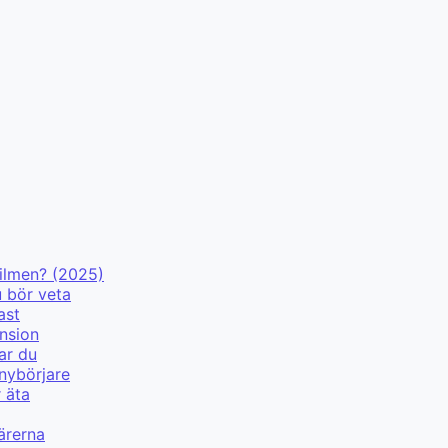
filmen? (2025)
u bör veta
ast
nsion
ar du
 nybörjare
r äta
ärerna