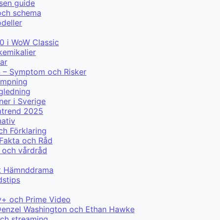
lsen guide
 och schema
deller
0 i WoW Classic
kemikalier
ar
n – Symptom och Risker
lämpning
ägledning
ner i Sverige
mtrend 2025
nativ
ch Förklaring
 Fakta och Råd
 och vårdråd
ytt Hämnddrama
dstips
y+ och Prime Video
ed Denzel Washington och Ethan Hawke
och streaming