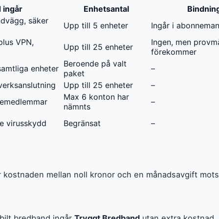
 ingår
Enhetsantal
Bindnin
ndvägg, säker
Upp till 5 enheter
Ingår i abonnema
plus VPN,
Ingen, men provm
Upp till 25 enheter
förekommer
Beroende på valt
samtliga enheter
–
paket
verksanslutning
Upp till 25 enheter
–
Max 6 konton har
iljemedlemmar
–
nämnts
e virusskydd
Begränsat
–
ar kostnaden mellan noll kronor och en månadsavgift mots
bilt bredband ingår
Tryggt Bredband
utan extra kostnad. 