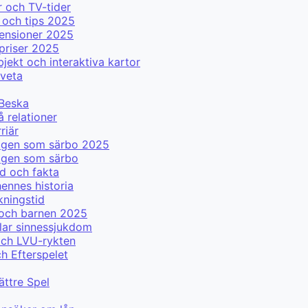
 och TV-tider
 och tips 2025
censioner 2025
priser 2025
ekt och interaktiva kartor
 veta
 Beska
å relationer
riär
 igen som särbo 2025
igen som särbo
d och fakta
ennes historia
kningstid
 och barnen 2025
lar sinnessjukdom
och LVU-rykten
ch Efterspelet
ättre Spel