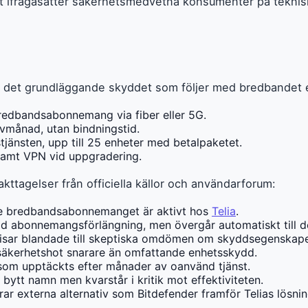
igt ifrågasätter säkerhetsmedvetna konsumenter på teknis
ar det grundläggande skyddet som följer med bredbandet el
bredbandsabonnemang via fiber eller 5G.
vmånad, utan bindningstid.
tjänsten, upp till 25 enheter med betalpaketet.
 samt VPN vid uppgradering.
kttagelser från officiella källor och användarforum:
ge bredbandsabonnemanget är aktivt hos
Telia
.
abonnemangsförlängning, men övergår automatiskt till debi
isar blandade till skeptiska omdömen om skyddsegenskape
säkerhetshot snarare än omfattande enhetsskydd.
som upptäckts efter månader av oanvänd tjänst.
bytt namn men kvarstår i kritik mot effektiviteten.
 externa alternativ som Bitdefender framför Telias lösnin