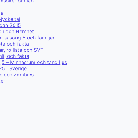
ansöker om lån
ma
Nyckeltal
edan 2015
ooli och Hemnet
m säsong 5 och familjen
sta och fakta
r, rollista och SVT
lj och fakta
jö – Minnesrum och tänd ljus
25 i Sverige
ris och zombies
ter