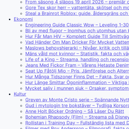
From säsong 4 släpps 19 april 2026 – premiär
Gore Tex skor herr – vattentäta, skötsel och mo
Steal a Brainrot Roblox: guide, åldersgräns och
Ekonomi
Engineering Guide Classic Wow – Leveling 1-30
Bli av med flugor – Inomhus och utomhus utan 
Hur Får Man HIV – Komplett Guide Till Smittväg
Vad Händer Om Man Dricker För Mycket Vatte
Maslows behovshierarki – Nivåer, kritik och til
Mäns våld mot kvinnor – Statistik, fakta och v
Life of a King – Streama, handling och recensio
Jeans Med Fickor Fram – Vårens Hetaste Deni
Seat Up Fåtölj Mio – Pris, Jämförelse och Alter
Hur Många Tidszoner Finns Det – Fakta, Svar o
Hur Länge Smittar Ögoninflammation – Viktiga
Mycket saliv i munnen sjuk – Orsaker, symptom
Kultur
Greven av Monte Cristo serie – Spännande N
Gud i mytologin tre bokstäver – Tydliga Korsor
Anne Holt Böcker Ordning – Så Läser Du Rätt
Bohemian Rhapsody (Film) – Streama på Disne
Rollistan i Training Day – Fullständig lista m
Filmer med Roy Andersson – Filmografi, fakta 