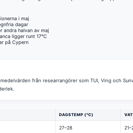
ionerna i maj
egnfria dagar
er andra halvan av maj
anca ligger runt 17°C
mar på Cypern
 medelvärden från researrangörer som TUI, Ving och Sun
derlek.
DAGSTEMP (°C)
VAT
27–28
21–