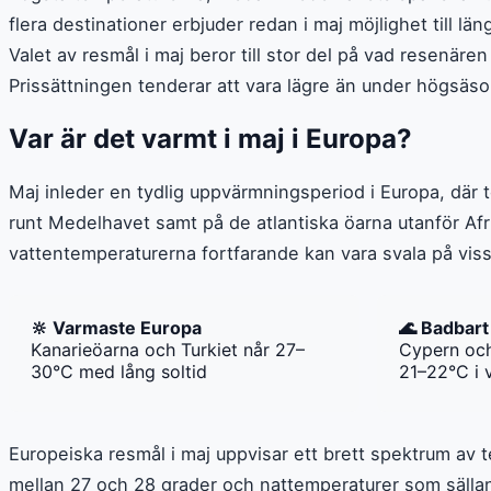
flera destinationer erbjuder redan i maj möjlighet till lä
Valet av resmål i maj beror till stor del på vad resenären
Prissättningen tenderar att vara lägre än under högsäson
Var är det varmt i maj i Europa?
Maj inleder en tydlig uppvärmningsperiod i Europa, där t
runt Medelhavet samt på de atlantiska öarna utanför Af
vattentemperaturerna fortfarande kan vara svala på vissa
🔆 Varmaste Europa
🌊 Badbart
Kanarieöarna och Turkiet når 27–
Cypern och
30°C med lång soltid
21–22°C i 
Europeiska resmål i maj uppvisar ett brett spektrum a
mellan 27 och 28 grader och nattemperaturer som sällan 