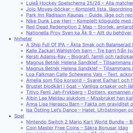
Luleå Hockey Spelschema 25/26 – Alla matcher
Jojo Moyes-böcker – Komplett lista, läsordning
Park Inn Radisson Kaunas – Guide, läge och re
Nike Dunk Low Herr – Komplett köpguide med 
Red Dead Redemption 2 Map – Storlek, amlarobj
Nationella Prov Sven ka Åk 9 – Allt du behöver
Nyheter
A Ship Full Of IPA – Äkta Smak och Balanserad
Kalle Zackari Wahlström barn – Tre barn från tv
Kersti Adams-Ray – Biografi, familj och radiokar
Magnus Betnér Helena Sandklef – Tillsammans
Magnus Betnér Helena Sandklef – Tillsammans 
Loa Falkman Calle Schewens Vals – Text, ackor
Amelia som flög korsord – Svaret Earhart och h
Brustet blodkärl i ögat – Vanliga orsaker och lä
Titiyo Femi Jah-Frykberg – Dottern, exmannen
Albin Lee Meldau sjukdom – Missbruket han kal
Anna Lisa Herascu Barn – Fakta om graviditet 
Isa Östling Let’s Dance – Hatet, Utröstningen o
Spel
Nintendo Switch 2 Mario Kart World Bundle – B
Coin Master Free Coins – Säkra Bonusar Idag