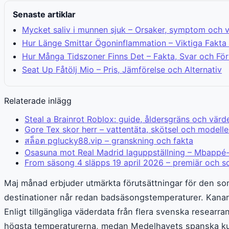
Senaste artiklar
Mycket saliv i munnen sjuk – Orsaker, symptom och 
Hur Länge Smittar Ögoninflammation – Viktiga Fakta
Hur Många Tidszoner Finns Det – Fakta, Svar och För
Seat Up Fåtölj Mio – Pris, Jämförelse och Alternativ
Relaterade inlägg
Steal a Brainrot Roblox: guide, åldersgräns och värd
Gore Tex skor herr – vattentäta, skötsel och modelle
สล็อต pglucky88.vip – granskning och fakta
Osasuna mot Real Madrid laguppställning – Mbappé-
From säsong 4 släpps 19 april 2026 – premiär och 
Maj månad erbjuder utmärkta förutsättningar för den s
destinationer når redan badsäsongstemperaturer. Kanarie
Enligt tillgängliga väderdata från flera svenska researr
högsta temperaturerna, medan Medelhavets spanska kus