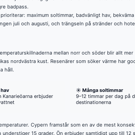
ngre badpass.
 prioriterar: maximum soltimmar, badvänligt hav, bekväma al
gen juli och augusti, och trängseln på stränder och hotel
emperaturskillnaderna mellan norr och söder blir allt mer 
rikas nordvästra kust. Resenärer som söker värme har go
 håll.
 hav
☀️ Många soltimmar
 Kanarieöarna erbjuder
9–12 timmar per dag på d
vattnet
destinationerna
v temperaturer. Cypern framstår som en av de mest kons
understiger 15 grader. Ön erbjuder samtidigt upp till 12