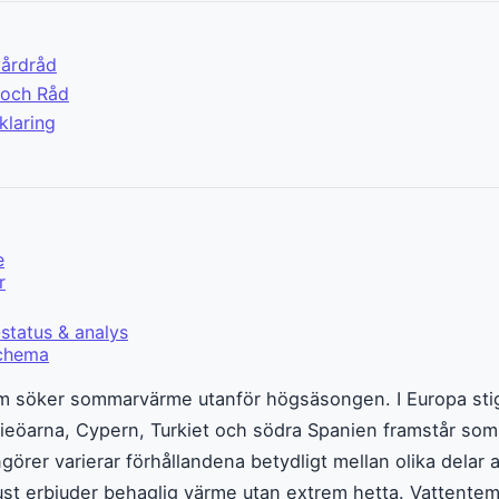
vårdråd
 och Råd
klaring
e
r
status & analys
schema
om söker sommarvärme utanför högsäsongen. I Europa stig
öarna, Cypern, Turkiet och södra Spanien framstår som sär
angörer varierar förhållandena betydligt mellan olika dela
t erbjuder behaglig värme utan extrem hetta. Vattentem