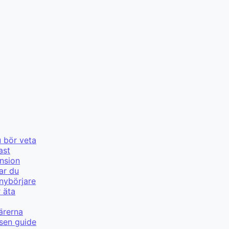
u bör veta
ast
nsion
ar du
 nybörjare
r äta
ärerna
lsen guide