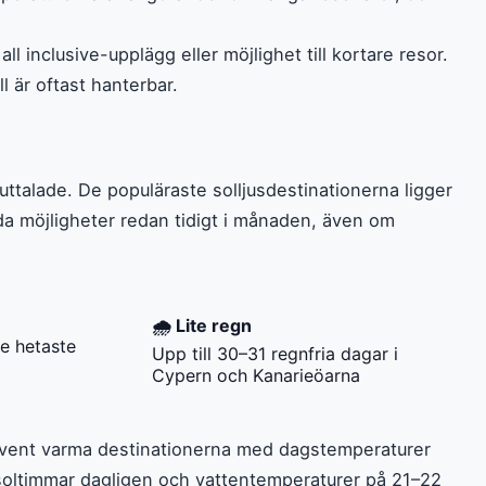
l inclusive-upplägg eller möjlighet till kortare resor.
l är oftast hanterbar.
uttalade. De populäraste solljusdestinationerna ligger
da möjligheter redan tidigt i månaden, även om
🌧️ Lite regn
e hetaste
Upp till 30–31 regnfria dagar i
Cypern och Kanarieöarna
ekvent varma destinationerna med dagstemperaturer
 soltimmar dagligen och vattentemperaturer på 21–22