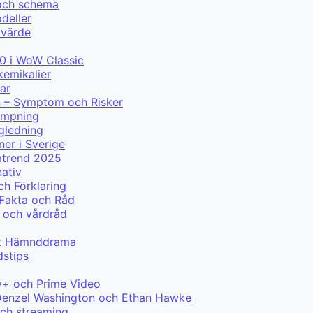
 och schema
deller
 värde
0 i WoW Classic
kemikalier
ar
n – Symptom och Risker
lämpning
ägledning
ner i Sverige
mtrend 2025
nativ
ch Förklaring
 Fakta och Råd
 och vårdråd
ytt Hämnddrama
dstips
y+ och Prime Video
ed Denzel Washington och Ethan Hawke
och streaming