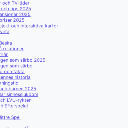
 och TV-tider
 och tips 2025
censioner 2025
priser 2025
ekt och interaktiva kartor
 veta
 Beska
å relationer
riär
 igen som särbo 2025
igen som särbo
d och fakta
ennes historia
kningstid
 och barnen 2025
lar sinnessjukdom
och LVU-rykten
ch Efterspelet
ättre Spel