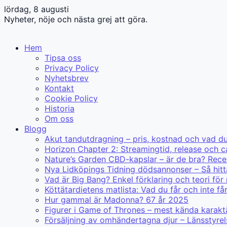
lördag, 8 augusti
Nyheter, nöje och nästa grej att göra.
Hem
Tipsa oss
Privacy Policy
Nyhetsbrev
Kontakt
Cookie Policy
Historia
Om oss
Blogg
Akut tandutdragning – pris, kostnad och vad d
Horizon Chapter 2: Streamingtid, release och c
Nature’s Garden CBD-kapslar – är de bra? Rece
Nya Lidköpings Tidning dödsannonser – Så hitt
Vad är Big Bang? Enkel förklaring och teori för
Köttätardietens matlista: Vad du får och inte få
Hur gammal är Madonna? 67 år 2025
Figurer i Game of Thrones – mest kända karakt
Försäljning av omhändertagna djur – Länsstyre