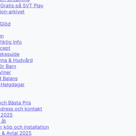
Gratis på SVT Play
ion-arkivet
 Glöd
en
iktig Info
ecept
eksguide
änna & Hudvård
ör Barn
Viner
d Balans
r Helgdagar
g
och Bästa Pris
adress och kontakt
r 2025
 åt
 köp och installation
r & Avtal 2025