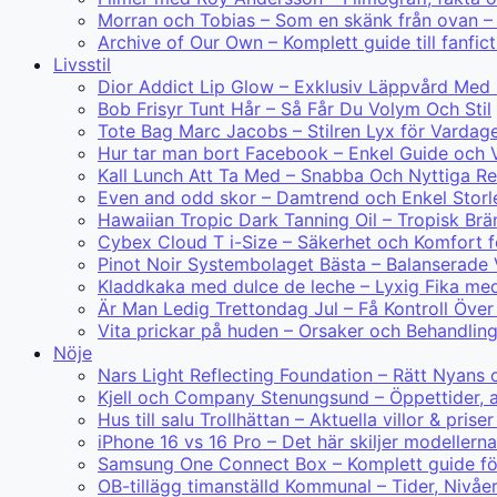
Morran och Tobias – Som en skänk från ovan – 
Archive of Our Own – Komplett guide till fanfict
Livsstil
Dior Addict Lip Glow – Exklusiv Läppvård Med
Bob Frisyr Tunt Hår – Så Får Du Volym Och Stil
Tote Bag Marc Jacobs – Stilren Lyx för Vardag
Hur tar man bort Facebook – Enkel Guide och V
Kall Lunch Att Ta Med – Snabba Och Nyttiga R
Even and odd skor – Damtrend och Enkel Storl
Hawaiian Tropic Dark Tanning Oil – Tropisk Br
Cybex Cloud T i-Size – Säkerhet och Komfort f
Pinot Noir Systembolaget Bästa – Balanserade 
Kladdkaka med dulce de leche – Lyxig Fika me
Är Man Ledig Trettondag Jul – Få Kontroll Öve
Vita prickar på huden – Orsaker och Behandlin
Nöje
Nars Light Reflecting Foundation – Rätt Nyans 
Kjell och Company Stenungsund – Öppettider, 
Hus till salu Trollhättan – Aktuella villor & prise
iPhone 16 vs 16 Pro – Det här skiljer modellerna
Samsung One Connect Box – Komplett guide för
OB-tillägg timanställd Kommunal – Tider, Nivåe