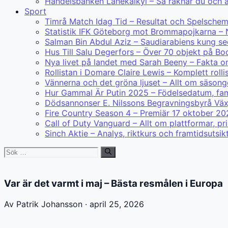
Handelsbanken Lånekalkyl – Så räknar du och 
Sport
Timrå Match Idag Tid – Resultat och Spelsche
Statistik IFK Göteborg mot Brommapojkarna – 
Salman Bin Abdul Aziz – Saudiarabiens kung s
Hus Till Salu Degerfors – Över 70 objekt på B
Nya livet på landet med Sarah Beeny – Fakta o
Rollistan i Domare Claire Lewis – Komplett rolli
Vännerna och det gröna ljuset – Allt om säsonge
Hur Gammal Är Putin 2025 – Födelsedatum, fami
Dödsannonser E. Nilssons Begravningsbyrå Väx
Fire Country Season 4 – Premiär 17 oktober 20
Call of Duty Vanguard – Allt om plattformar, p
Sinch Aktie – Analys, riktkurs och framtidsutsik
Sök
efter:
Var är det varmt i maj – Bästa resmålen i Europa
Av Patrik Johansson · april 25, 2026