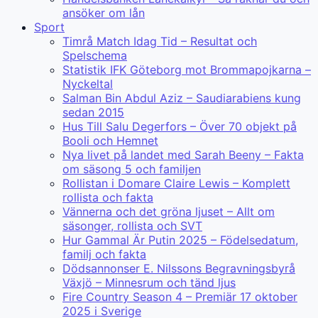
ansöker om lån
Sport
Timrå Match Idag Tid – Resultat och
Spelschema
Statistik IFK Göteborg mot Brommapojkarna –
Nyckeltal
Salman Bin Abdul Aziz – Saudiarabiens kung
sedan 2015
Hus Till Salu Degerfors – Över 70 objekt på
Booli och Hemnet
Nya livet på landet med Sarah Beeny – Fakta
om säsong 5 och familjen
Rollistan i Domare Claire Lewis – Komplett
rollista och fakta
Vännerna och det gröna ljuset – Allt om
säsonger, rollista och SVT
Hur Gammal Är Putin 2025 – Födelsedatum,
familj och fakta
Dödsannonser E. Nilssons Begravningsbyrå
Växjö – Minnesrum och tänd ljus
Fire Country Season 4 – Premiär 17 oktober
2025 i Sverige