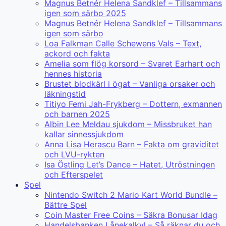
Magnus Betnér Helena Sandklef – Tillsammans
igen som särbo 2025
Magnus Betnér Helena Sandklef – Tillsammans
igen som särbo
Loa Falkman Calle Schewens Vals – Text,
ackord och fakta
Amelia som flög korsord – Svaret Earhart och
hennes historia
Brustet blodkärl i ögat – Vanliga orsaker och
läkningstid
Titiyo Femi Jah-Frykberg – Dottern, exmannen
och barnen 2025
Albin Lee Meldau sjukdom – Missbruket han
kallar sinnessjukdom
Anna Lisa Herascu Barn – Fakta om graviditet
och LVU-rykten
Isa Östling Let’s Dance – Hatet, Utröstningen
och Efterspelet
Spel
Nintendo Switch 2 Mario Kart World Bundle –
Bättre Spel
Coin Master Free Coins – Säkra Bonusar Idag
Handelsbanken Lånekalkyl – Så räknar du och