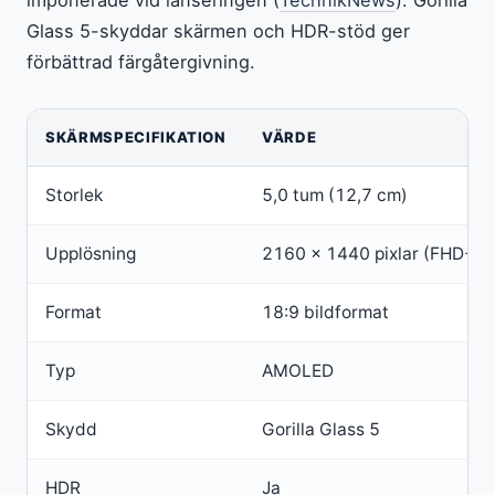
imponerade vid lanseringen (
TechnikNews
). Gorilla
Glass 5-skyddar skärmen och HDR-stöd ger
förbättrad färgåtergivning.
SKÄRMSPECIFIKATION
VÄRDE
Storlek
5,0 tum (12,7 cm)
Upplösning
2160 x 1440 pixlar (FHD+)
Format
18:9 bildformat
Typ
AMOLED
Skydd
Gorilla Glass 5
HDR
Ja