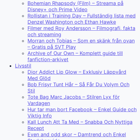
Bohemian Rhapsody (Film) – Streama på
Disney+ och Prime Video
Rollistan i Training Day – Fullständig lista med
Denzel Washington och Ethan Hawke
Filmer med Roy Andersson – Filmografi, fakta
och streaming
Morran och Tobias – Som en skänk från ovan
– Gratis på SVT Play
Archive of Our Own – Komplett guide till
fanfiction-arkivet
Livsstil
Dior Addict Lip Glow – Exklusiv Läppvård
Med Glöd
Bob Frisyr Tunt Hår – Så Får Du Volym Och
Stil
Tote Bag Marc Jacobs – Stilren Lyx för
Vardagen
Hur tar man bort Facebook – Enkel Guide och
Viktig Info
Kall Lunch Att Ta Med – Snabba Och Nyttiga
Recept
Even and odd skor – Damtrend och Enkel