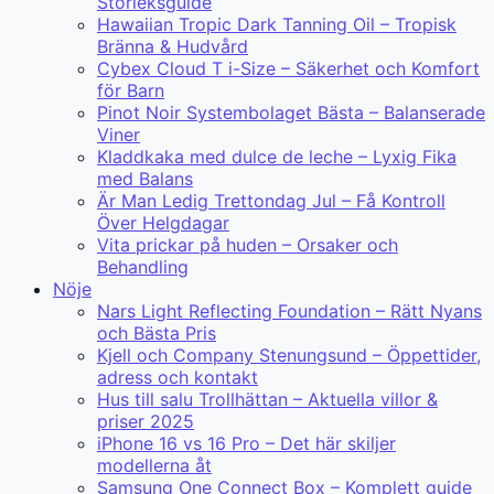
Storleksguide
Hawaiian Tropic Dark Tanning Oil – Tropisk
Bränna & Hudvård
Cybex Cloud T i-Size – Säkerhet och Komfort
för Barn
Pinot Noir Systembolaget Bästa – Balanserade
Viner
Kladdkaka med dulce de leche – Lyxig Fika
med Balans
Är Man Ledig Trettondag Jul – Få Kontroll
Över Helgdagar
Vita prickar på huden – Orsaker och
Behandling
Nöje
Nars Light Reflecting Foundation – Rätt Nyans
och Bästa Pris
Kjell och Company Stenungsund – Öppettider,
adress och kontakt
Hus till salu Trollhättan – Aktuella villor &
priser 2025
iPhone 16 vs 16 Pro – Det här skiljer
modellerna åt
Samsung One Connect Box – Komplett guide