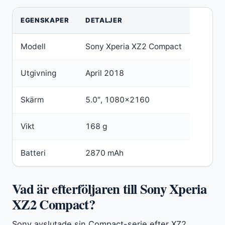
EGENSKAPER
DETALJER
Modell
Sony Xperia XZ2 Compact
Utgivning
April 2018
Skärm
5.0″, 1080×2160
Vikt
168 g
Batteri
2870 mAh
Vad är efterföljaren till Sony Xperia
XZ2 Compact?
Sony avslutade sin Compact-serie efter XZ2