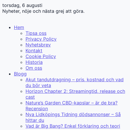
torsdag, 6 augusti
Nyheter, nöje och nästa grej att göra.
Hem
Tipsa oss
Privacy Policy
Nyhetsbrev
Kontakt
Cookie Policy
Historia
Om oss
Blogg
Akut tandutdragning – pris, kostnad och vad
du bör veta
Horizon Chapter 2: Streamingtid, release och
cast
Nature’s Garden CBD-kapslar – är de bra?
Recension
Nya Lidköpings Tidning dödsannonser – Så
hittar du
Vad är Big Bang? Enkel förklaring och teori