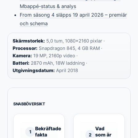
Mbappé-status & analys
From säsong 4 släpps 19 april 2026 – premiär
och schema
Skärmstorlek:
5,0 tum, 1080×2160 pixlar ·
Processor:
Snapdragon 845, 4 GB RAM ·
Kamera:
19 MP, 2160p video ·
Batteri:
2870 mAh, 18W laddning ·
Utgivningsdatum:
April 2018
SNABBÖVERSIKT
Bekräftade
Vad
1
fakta
som är
2