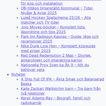
för köp och installation
OB-tillägg timanställd Kommunal – Tider,
Nivåer & Avtal 2025
Luleå Hockey Spelschema 25/26 – Alla
matcher och TV-tider
Jojo Moyes-böcker – Komplett lista,
läsordning och tips 2025
Park Inn Radisson Kaunas – Guide, läge och
recensioner 2025
Nike Dunk Low Herr – Komplett köpguide
med priser 2025
Red Dead Redemption 2 Map – Storlek,
amlarobjekt och interaktiva kartor
Nationella Prov Sven ka Åk 9 – Allt du
behöver veta
Nyheter
A Ship Full Of IPA – Äkta Smak och Balanserad
Beska
Kalle Zackari Wahlström barn – Tre barn från
två relationer
Kersti Adams-Ray – Biografi, familj och
radiokarriär