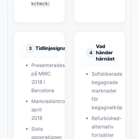
kcheck
)
Vad
Tidlinjesignal
3
händer
4
härnäst
Presenterades
på MWC
Sofistikerade
2018 i
begagnade
Barcelona
marknader
för
Marknadsintroduktion
begagnatköp
april
2018
Refurbished-
alternativ
Sista
fortsätter
generationen