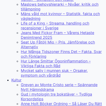
Maslows behovshierarki – Nivåer, kritik och
tillämpning
Mäns våld mot kvinnor – Statistik, fakta och
vägledning
Life of a King – Streama, handling och
recensioner i Sverige
Jeans Med Fickor Fram – Vårens Hetaste
Denimtrend 2025
Seat Up Fåtölj Mio – Pris, Jämförelse och
Alternativ
Hur Många Tidszoner Finns Det – Fakta, Svar
och Förklaring
Hur Länge Smittar Ögoninflammation –
Viktiga Fakta och Råd
Mycket saliv i munnen sjuk – Orsaker,
symptom och vårdråd
Kultur
Greven av Monte Cristo serie – Spännande
Nytt Hämnddrama
Gud i mytologin tre bokstäver – Tydliga
Korsordstips
Anne Holt Böcker Ordning – Så Läser Du Rätt