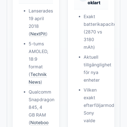
oklart
Lanserades
Exakt
19 april
batterikapacitet
2018
(2870 vs
(
NextPit
)
3180
5-tums
mAh)
AMOLED,
Aktuell
18:9
tillgänglighet
format
för nya
(
Technik
enheter
News
)
Vilken
Qualcomm
exakt
Snapdragon
efterföljarmodell
845, 4
Sony
GB RAM
valde
(
Noteboo