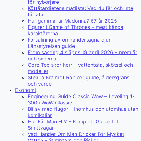
för nybörjare
Köttätardietens matlista: Vad du får och inte
får äta
Hur gammal är Madonna? 67 år 2025
Figurer i Game of Thrones – mest kända
karaktärerna
Försäljning av omhändertagna djur –
Länsstyrelsen guide
From säsong 4 släpps 19 april 2026 – premiär
och schema
Gore Tex skor herr – vattentäta, skötsel och
modeller
Steal a Brainrot Roblox: guide, åldersgräns
och värde
Ekonomi
Engineering Guide Classic Wow – Leveling 1-
300 i WoW Classic
Bli av med flugor – Inomhus och utomhus utan
kemikalier
Hur Får Man HIV – Komplett Guide Till
Smittvägar
Vad Händer Om Man Dricker För Mycket
Vatten – Symptom och Risker