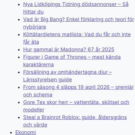
Nya Lidköpings Tidning dödsannonser – Så
hittar du
Vad är Big Bang? Enkel förklaring och teori för
nybörjare
Köttätardietens matlista: Vad du får och inte
får äta
Hur gammal är Madonna? 67 år 2025
Figurer i Game of Thrones – mest kända
karaktärerna
Försäljning av omhändertagna djur –
Länsstyrelsen guide
From säsong 4 släpps 19 april 2026 – premiär
och schema
Gore Tex skor herr – vattentäta, skötsel och
modeller
Steal a Brainrot Roblox: guide, åldersgräns
och värde
Ekonomi