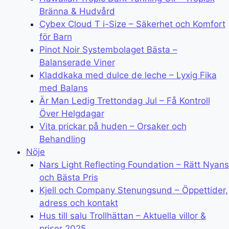
Bränna & Hudvård
Cybex Cloud T i-Size – Säkerhet och Komfort
för Barn
Pinot Noir Systembolaget Bästa –
Balanserade Viner
Kladdkaka med dulce de leche – Lyxig Fika
med Balans
Är Man Ledig Trettondag Jul – Få Kontroll
Över Helgdagar
Vita prickar på huden – Orsaker och
Behandling
Nöje
Nars Light Reflecting Foundation – Rätt Nyans
och Bästa Pris
Kjell och Company Stenungsund – Öppettider,
adress och kontakt
Hus till salu Trollhättan – Aktuella villor &
priser 2025