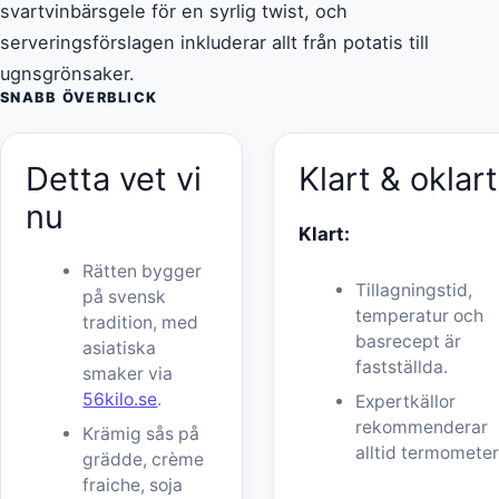
svartvinbärsgele för en syrlig twist, och
serveringsförslagen inkluderar allt från potatis till
ugnsgrönsaker.
SNABB ÖVERBLICK
Detta vet vi
Klart & oklart
nu
Klart:
Rätten bygger
Tillagningstid,
på svensk
temperatur och
tradition, med
basrecept är
asiatiska
fastställda.
smaker via
56kilo.se
.
Expertkällor
rekommenderar
Krämig sås på
alltid termometer
grädde, crème
fraiche, soja