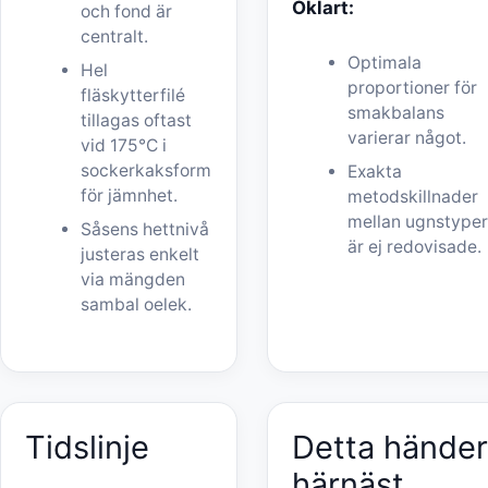
Oklart:
och fond är
centralt.
Optimala
Hel
proportioner för
fläskytterfilé
smakbalans
tillagas oftast
varierar något.
vid 175°C i
sockerkaksform
Exakta
för jämnhet.
metodskillnader
mellan ugnstype
Såsens hettnivå
är ej redovisade.
justeras enkelt
via mängden
sambal oelek.
Tidslinje
Detta hände
härnäst