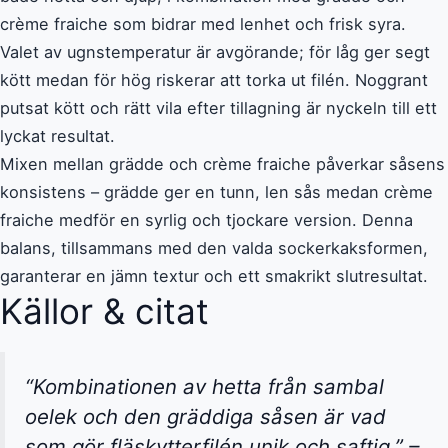
crème fraiche som bidrar med lenhet och frisk syra.
Valet av ugnstemperatur är avgörande; för låg ger segt
kött medan för hög riskerar att torka ut filén. Noggrant
putsat kött och rätt vila efter tillagning är nyckeln till ett
lyckat resultat.
Mixen mellan grädde och crème fraiche påverkar såsens
konsistens – grädde ger en tunn, len sås medan crème
fraiche medför en syrlig och tjockare version. Denna
balans, tillsammans med den valda sockerkaksformen,
garanterar en jämn textur och ett smakrikt slutresultat.
Källor & citat
“Kombinationen av hetta från sambal
oelek och den gräddiga såsen är vad
som gör fläskytterfilén unik och saftig.” –