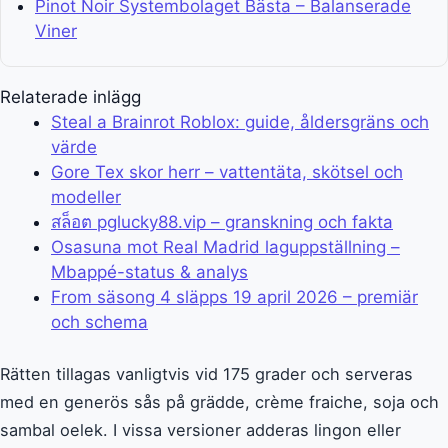
Pinot Noir Systembolaget Bästa – Balanserade
Viner
Relaterade inlägg
Steal a Brainrot Roblox: guide, åldersgräns och
värde
Gore Tex skor herr – vattentäta, skötsel och
modeller
สล็อต pglucky88.vip – granskning och fakta
Osasuna mot Real Madrid laguppställning –
Mbappé-status & analys
From säsong 4 släpps 19 april 2026 – premiär
och schema
Rätten tillagas vanligtvis vid 175 grader och serveras
med en generös sås på grädde, crème fraiche, soja och
sambal oelek. I vissa versioner adderas lingon eller