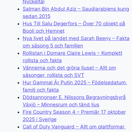
Nyckeltal
Salman Bin Abdul Aziz – Saudiarabiens kung
sedan 2015
Hus Till Salu Degerfors – Över 70 objekt på
Booli och Hemnet
Nya livet på landet med Sarah Beeny – Fakta
om säsong 5 och familjen
Rollistan i Domare Claire Lewis – Komplett
rollista och fakta
Vännerna och det gröna ljuset – Allt om
säsonger, rollista och SVT
Hur Gammal Är Putin 2025 – Födelsedatum,
familj och fakta
Dödsannonser E. Nilssons Begravningsbyrå
Växjö – Minnesrum och tänd ljus
Fire Country Season 4 – Premiär 17 oktober
2025 i Sverige
Call of Duty Vanguard – Allt om plattformar,