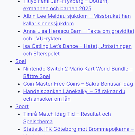
Titiyo Femi Jah-Frykberg – Dottern,
exmannen och barnen 2025
Albin Lee Meldau sjukdom – Missbruket han
kallar sinnessjukdom
Anna Lisa Herascu Barn – Fakta om graviditet
och LVU-rykten
Isa Östling Let’s Dance – Hatet, Utröstningen
och Efterspelet
Spel
Nintendo Switch 2 Mario Kart World Bundle –
Bättre Spel
Coin Master Free Coins – Säkra Bonusar Idag
Handelsbanken Lånekalkyl – Så räknar du
och ansöker om lån
Sport
Timrå Match Idag Tid – Resultat och
Spelschema
Statistik IFK Göteborg mot Brommapojkarna –