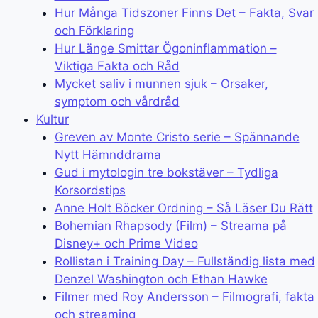
Hur Många Tidszoner Finns Det – Fakta, Svar
och Förklaring
Hur Länge Smittar Ögoninflammation –
Viktiga Fakta och Råd
Mycket saliv i munnen sjuk – Orsaker,
symptom och vårdråd
Kultur
Greven av Monte Cristo serie – Spännande
Nytt Hämnddrama
Gud i mytologin tre bokstäver – Tydliga
Korsordstips
Anne Holt Böcker Ordning – Så Läser Du Rätt
Bohemian Rhapsody (Film) – Streama på
Disney+ och Prime Video
Rollistan i Training Day – Fullständig lista med
Denzel Washington och Ethan Hawke
Filmer med Roy Andersson – Filmografi, fakta
och streaming