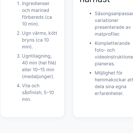
Ingredienser
och marinad
Säsongsanpassa
förbereds (ca
variationer
10 min).
presenterade av
Ugn värms, kött
matprofiler.
bryns (ca 10
Kompletterande
min).
foto- och
Ugntilagning,
videoinstruktione
40 min (hel filé)
planeras.
eller 10–15 min
Möjlighet för
(medaljonger).
hemmakockar at
Vila och
dela sina egna
såsfinish, 5–10
erfarenheter.
min.