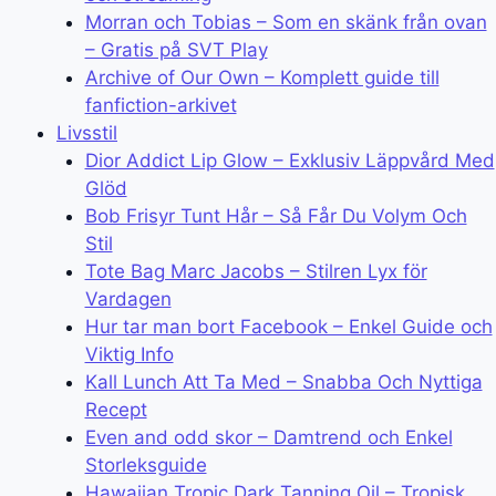
Morran och Tobias – Som en skänk från ovan
– Gratis på SVT Play
Archive of Our Own – Komplett guide till
fanfiction-arkivet
Livsstil
Dior Addict Lip Glow – Exklusiv Läppvård Med
Glöd
Bob Frisyr Tunt Hår – Så Får Du Volym Och
Stil
Tote Bag Marc Jacobs – Stilren Lyx för
Vardagen
Hur tar man bort Facebook – Enkel Guide och
Viktig Info
Kall Lunch Att Ta Med – Snabba Och Nyttiga
Recept
Even and odd skor – Damtrend och Enkel
Storleksguide
Hawaiian Tropic Dark Tanning Oil – Tropisk