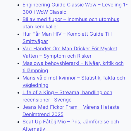
Engineering Guide Classic Wow – Leveling 1-
300 i WoW Classic
Bli av med flugor – Inomhus och utomhus
utan kemikalier
Hur Får Man HIV – Komplett Guide Till
Smittvägar
Vad Händer Om Man Dricker För Mycket
Vatten – Symptom och Risker
Maslows behovshierarki – Nivåer, kritik och
tillämpning
Mäns våld mot kvinnor – Statistik, fakta och
vägledning
Life of a King – Streama, handling och
recensioner i Sverige
Jeans Med Fickor Fram – Vårens Hetaste
Denimtrend 2025
Seat Up Fåtölj Mio – Pris, Jämförelse och
Alternativ