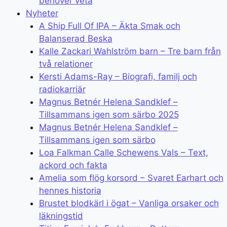
behöver veta
Nyheter
A Ship Full Of IPA – Äkta Smak och
Balanserad Beska
Kalle Zackari Wahlström barn – Tre barn från
två relationer
Kersti Adams-Ray – Biografi, familj och
radiokarriär
Magnus Betnér Helena Sandklef –
Tillsammans igen som särbo 2025
Magnus Betnér Helena Sandklef –
Tillsammans igen som särbo
Loa Falkman Calle Schewens Vals – Text,
ackord och fakta
Amelia som flög korsord – Svaret Earhart och
hennes historia
Brustet blodkärl i ögat – Vanliga orsaker och
läkningstid