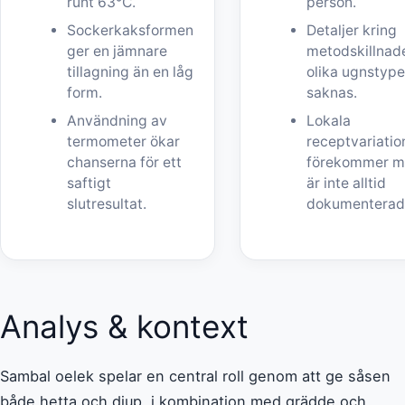
runt 63°C.
person.
Sockerkaksformen
Detaljer kring
ger en jämnare
metodskillnade
tillagning än en låg
olika ugnstype
form.
saknas.
Användning av
Lokala
termometer ökar
receptvariatio
chanserna för ett
förekommer 
saftigt
är inte alltid
slutresultat.
dokumenterad
Analys & kontext
Sambal oelek spelar en central roll genom att ge såsen
både hetta och djup, i kombination med grädde och