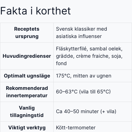
Fakta i korthet
Receptets
Svensk klassiker med
ursprung
asiatiska influenser
Fläskytterfilé, sambal oelek,
Huvudingredienser
grädde, crème fraiche, soja,
fond
Optimalt ugnsläge
175°C, mitten av ugnen
Rekommenderad
60–63°C (vila till 65°C)
innertemperatur
Vanlig
Ca 40–50 minuter (+ vila)
tillagningstid
Viktigt verktyg
Kött-termometer