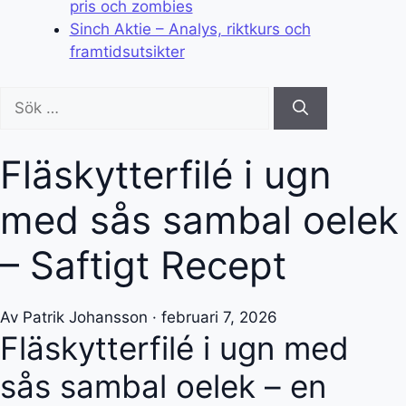
pris och zombies
Sinch Aktie – Analys, riktkurs och
framtidsutsikter
Sök
efter:
Fläskytterfilé i ugn
med sås sambal oelek
– Saftigt Recept
Av Patrik Johansson · februari 7, 2026
Fläskytterfilé i ugn med
sås sambal oelek – en