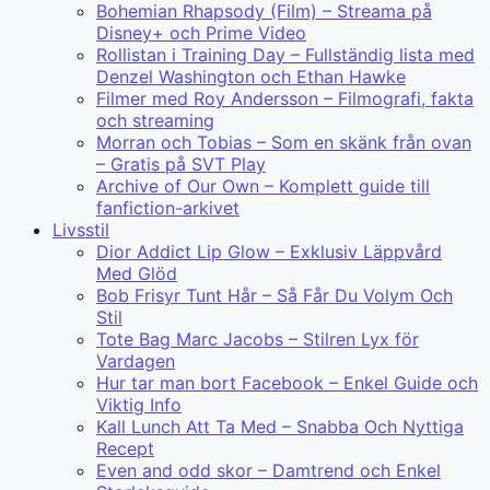
Bohemian Rhapsody (Film) – Streama på
Disney+ och Prime Video
Rollistan i Training Day – Fullständig lista med
Denzel Washington och Ethan Hawke
Filmer med Roy Andersson – Filmografi, fakta
och streaming
Morran och Tobias – Som en skänk från ovan
– Gratis på SVT Play
Archive of Our Own – Komplett guide till
fanfiction-arkivet
Livsstil
Dior Addict Lip Glow – Exklusiv Läppvård
Med Glöd
Bob Frisyr Tunt Hår – Så Får Du Volym Och
Stil
Tote Bag Marc Jacobs – Stilren Lyx för
Vardagen
Hur tar man bort Facebook – Enkel Guide och
Viktig Info
Kall Lunch Att Ta Med – Snabba Och Nyttiga
Recept
Even and odd skor – Damtrend och Enkel