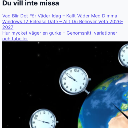
Du vill inte missa
Vad Blir Det För Väder Idag – Kallt Väder Med Dimma
Windows 12 Release Date – Allt Du Behöver Veta 2026-
2027
Hur mycket väger en gurka – Genomsnitt, variationer
och tabeller