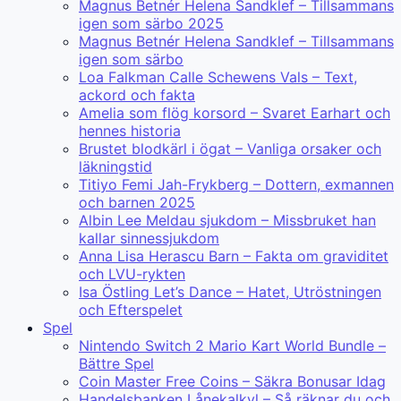
Magnus Betnér Helena Sandklef – Tillsammans
igen som särbo 2025
Magnus Betnér Helena Sandklef – Tillsammans
igen som särbo
Loa Falkman Calle Schewens Vals – Text,
ackord och fakta
Amelia som flög korsord – Svaret Earhart och
hennes historia
Brustet blodkärl i ögat – Vanliga orsaker och
läkningstid
Titiyo Femi Jah-Frykberg – Dottern, exmannen
och barnen 2025
Albin Lee Meldau sjukdom – Missbruket han
kallar sinnessjukdom
Anna Lisa Herascu Barn – Fakta om graviditet
och LVU-rykten
Isa Östling Let’s Dance – Hatet, Utröstningen
och Efterspelet
Spel
Nintendo Switch 2 Mario Kart World Bundle –
Bättre Spel
Coin Master Free Coins – Säkra Bonusar Idag
Handelsbanken Lånekalkyl – Så räknar du och