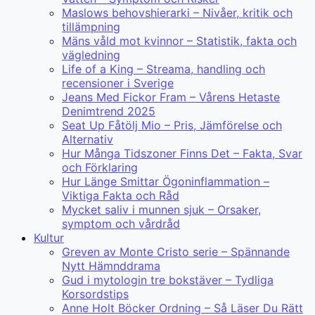
Maslows behovshierarki – Nivåer, kritik och
tillämpning
Mäns våld mot kvinnor – Statistik, fakta och
vägledning
Life of a King – Streama, handling och
recensioner i Sverige
Jeans Med Fickor Fram – Vårens Hetaste
Denimtrend 2025
Seat Up Fåtölj Mio – Pris, Jämförelse och
Alternativ
Hur Många Tidszoner Finns Det – Fakta, Svar
och Förklaring
Hur Länge Smittar Ögoninflammation –
Viktiga Fakta och Råd
Mycket saliv i munnen sjuk – Orsaker,
symptom och vårdråd
Kultur
Greven av Monte Cristo serie – Spännande
Nytt Hämnddrama
Gud i mytologin tre bokstäver – Tydliga
Korsordstips
Anne Holt Böcker Ordning – Så Läser Du Rätt