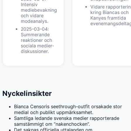
Intensiv
Vidare rapporteri
mediebevakning
kring Biancas och
och vidare
Kanyes framtida
modeanalys.
evenemangsdelta
2025-03-04:
Summerande
reaktioner och
sociala medier-
diskussioner.
Nyckelinsikter
Bianca Censoris seethrough-outfit orsakade stor
medial och publikt uppmärksamhet.
Samtliga ledande svenska medier rapporterade
samstämmigt om ”nakenchocken”.
Det saknas officiella uttalanden om