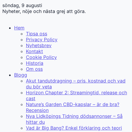
söndag, 9 augusti
Nyheter, nöje och nästa grej att göra.
Hem
Tipsa oss
Privacy Policy
Nyhetsbrev
Kontakt
Cookie Policy
Historia
Om oss
Blogg
Akut tandutdragning – pris, kostnad och vad
du bör veta
Horizon Chapter 2: Streamingtid, release och
cast
Nature’s Garden CBD-kapslar – är de bra?
Recension
Nya Lidköpings Tidning dödsannonser – Så
hittar du
Vad är Big Bang? Enkel förklaring och teori