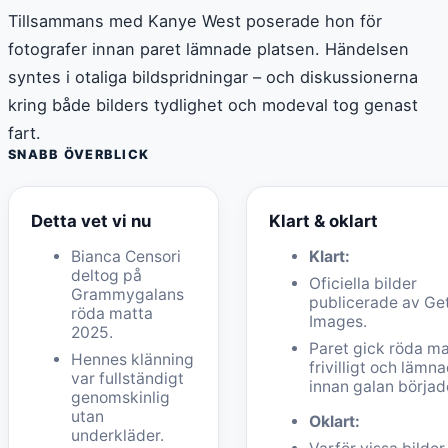
Tillsammans med Kanye West poserade hon för
fotografer innan paret lämnade platsen. Händelsen
syntes i otaliga bildspridningar – och diskussionerna
kring både bilders tydlighet och modeval tog genast
fart.
SNABB ÖVERBLICK
Detta vet vi nu
Klart & oklart
Bianca Censori
Klart:
deltog på
Oficiella bilder
Grammygalans
publicerade av Ge
röda matta
Images.
2025.
Paret gick röda m
Hennes klänning
frivilligt och lämn
var fullständigt
innan galan börjad
genomskinlig
utan
Oklart:
underkläder.