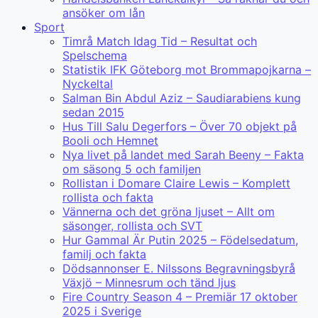
ansöker om lån
Sport
Timrå Match Idag Tid – Resultat och
Spelschema
Statistik IFK Göteborg mot Brommapojkarna –
Nyckeltal
Salman Bin Abdul Aziz – Saudiarabiens kung
sedan 2015
Hus Till Salu Degerfors – Över 70 objekt på
Booli och Hemnet
Nya livet på landet med Sarah Beeny – Fakta
om säsong 5 och familjen
Rollistan i Domare Claire Lewis – Komplett
rollista och fakta
Vännerna och det gröna ljuset – Allt om
säsonger, rollista och SVT
Hur Gammal Är Putin 2025 – Födelsedatum,
familj och fakta
Dödsannonser E. Nilssons Begravningsbyrå
Växjö – Minnesrum och tänd ljus
Fire Country Season 4 – Premiär 17 oktober
2025 i Sverige