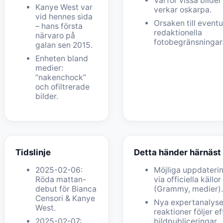
Varför vissa bilder
Kanye West var
verkar oskarpa.
vid hennes sida
Orsaken till eventu
– hans första
redaktionella
närvaro på
fotobegränsningar
galan sen 2015.
Enheten bland
medier:
”nakenchock”
och ofiltrerade
bilder.
Tidslinje
Detta händer härnäst
2025-02-06:
Möjliga uppdateri
Röda mattan-
via officiella källor
debut för Bianca
(Grammy, medier)
Censori & Kanye
Nya expertanalyse
West.
reaktioner följer ef
2025-02-07:
bildpubliceringar.