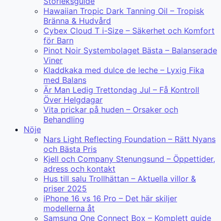
Storleksguide
Hawaiian Tropic Dark Tanning Oil – Tropisk
Bränna & Hudvård
Cybex Cloud T i-Size – Säkerhet och Komfort
för Barn
Pinot Noir Systembolaget Bästa – Balanserade
Viner
Kladdkaka med dulce de leche – Lyxig Fika
med Balans
Är Man Ledig Trettondag Jul – Få Kontroll
Över Helgdagar
Vita prickar på huden – Orsaker och
Behandling
Nöje
Nars Light Reflecting Foundation – Rätt Nyans
och Bästa Pris
Kjell och Company Stenungsund – Öppettider,
adress och kontakt
Hus till salu Trollhättan – Aktuella villor &
priser 2025
iPhone 16 vs 16 Pro – Det här skiljer
modellerna åt
Samsung One Connect Box – Komplett guide