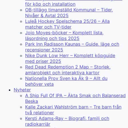
för köp och installation
OB-tillägg timanställd Kommunal – Tider,
Nivåer & Avtal 2025
Luleå Hockey Spelschema 25/26 – Alla
matcher och TV-tider
Jojo Moyes-böcker – Komplett lista,
läsordning och tips 2025
Park Inn Radisson Kaunas – Guide, läge och
recensioner 2025
Nike Dunk Low Herr – Komplett köpguide
med priser 2025
Red Dead Redemption 2 Map – Storlek,
amlarobjekt och interaktiva kartor
Nationella Prov Sven ka Åk 9 – Allt du
behöver veta
Nyheter
A Ship Full Of IPA – Äkta Smak och Balanserad
Beska
Kalle Zackari Wahlström barn – Tre barn från
två relationer
Kersti Adams-Ray – Biografi, familj och
radiokarriär