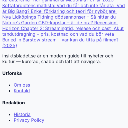
Köttätardietens matlista: Vad du får och inte får äta
Vad
är Big Bang? Enkel förklaring och teori för nybörjare
Nya Lidköpings Tidning dödsannonser – Så hittar du
Nature’s Garden CBD-kapslar – är de bra? Recension
Horizon Chapter 2: Streamingtid, release och cast
Akut
tandutdragning – pris, kostnad och vad du bör veta
Buried in Barstow stream – var kan du titta på filmen?
(2025)
insiktsbladet.se är en modern guide till nyheter och
kultur — kurerad, snabb och lätt att navigera.
Utforska
Om oss
Kontakt
Redaktion
Historia
Privacy Policy