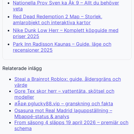
Nationella Prov Sven ka Åk 9 – Allt du behöver
veta
Red Dead Redemption 2 Map – Storlek,
amlarobjekt och interaktiva kartor
Nike Dunk Low Herr – Komplett köpguide med
priser 2025
Park Inn Radisson Kaunas – Guide, läge och
recensioner 2025
Relaterade inlägg
Steal a Brainrot Roblox: guide, åldersgräns och
värde
Gore Tex skor herr – vattentäta, skötsel och
modeller
สล็อต pglucky88.vip – granskning och fakta
Osasuna mot Real Madrid laguppställning –
Mbappé-status & analys
From säsong 4 släpps 19 april 2026 – premiär och
schema