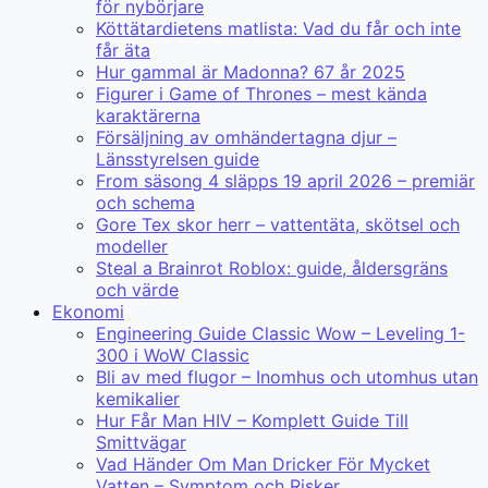
för nybörjare
Köttätardietens matlista: Vad du får och inte
får äta
Hur gammal är Madonna? 67 år 2025
Figurer i Game of Thrones – mest kända
karaktärerna
Försäljning av omhändertagna djur –
Länsstyrelsen guide
From säsong 4 släpps 19 april 2026 – premiär
och schema
Gore Tex skor herr – vattentäta, skötsel och
modeller
Steal a Brainrot Roblox: guide, åldersgräns
och värde
Ekonomi
Engineering Guide Classic Wow – Leveling 1-
300 i WoW Classic
Bli av med flugor – Inomhus och utomhus utan
kemikalier
Hur Får Man HIV – Komplett Guide Till
Smittvägar
Vad Händer Om Man Dricker För Mycket
Vatten – Symptom och Risker