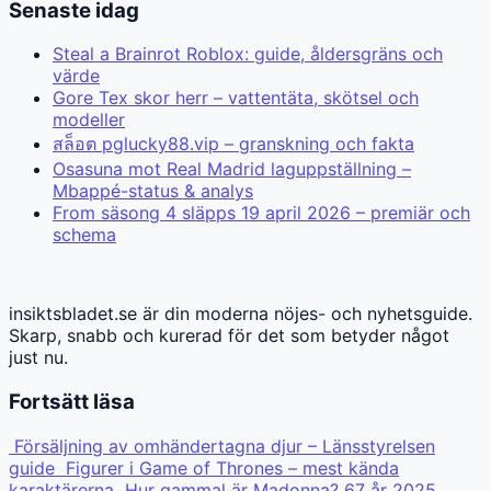
Senaste idag
Steal a Brainrot Roblox: guide, åldersgräns och
värde
Gore Tex skor herr – vattentäta, skötsel och
modeller
สล็อต pglucky88.vip – granskning och fakta
Osasuna mot Real Madrid laguppställning –
Mbappé-status & analys
From säsong 4 släpps 19 april 2026 – premiär och
schema
insiktsbladet.se är din moderna nöjes- och nyhetsguide.
Skarp, snabb och kurerad för det som betyder något
just nu.
Fortsätt läsa
Försäljning av omhändertagna djur – Länsstyrelsen
guide
Figurer i Game of Thrones – mest kända
karaktärerna
Hur gammal är Madonna? 67 år 2025