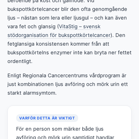
beroende på kost och gallflöde. Vid
bukspottkörtelcancer blir den ofta genomgående
ljus – nästan som lera eller ljusgul – och kan även
vara fet och glansig (
VitaStig – svensk
stödorganisation för bukspottkörtelcancer
). Den
fetglansiga konsistensen kommer från att
bukspottkörtelns enzymer inte kan bryta ner fettet
ordentligt.
Enligt Regionala Cancercentrums vårdprogram är
just kombinationen ljus avföring och mörk urin ett
starkt alarmsymtom.
VARFÖR DETTA ÄR VIKTIGT
För en person som märker både ljus
avföring och mörk urin samtidigt handlar