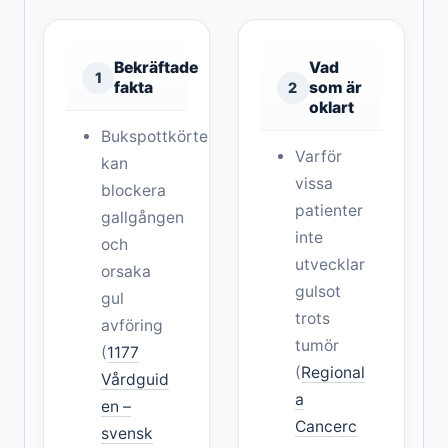
Bekräftade
Vad
1
fakta
som är
2
oklart
Bukspottkörtelcancer
Varför
kan
vissa
blockera
patienter
gallgången
inte
och
utvecklar
orsaka
gulsot
gul
trots
avföring
tumör
(
1177
(
Regional
Vårdguid
a
en –
Cancerc
svensk