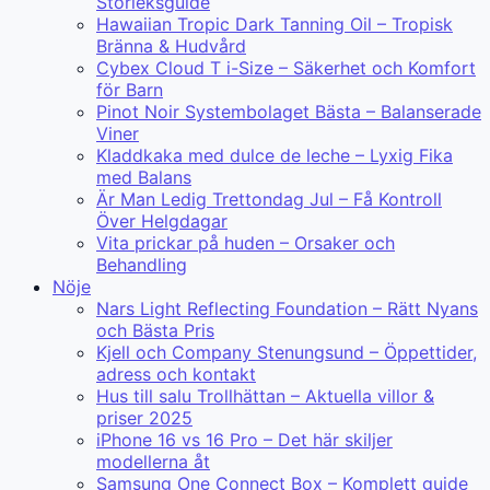
Storleksguide
Hawaiian Tropic Dark Tanning Oil – Tropisk
Bränna & Hudvård
Cybex Cloud T i-Size – Säkerhet och Komfort
för Barn
Pinot Noir Systembolaget Bästa – Balanserade
Viner
Kladdkaka med dulce de leche – Lyxig Fika
med Balans
Är Man Ledig Trettondag Jul – Få Kontroll
Över Helgdagar
Vita prickar på huden – Orsaker och
Behandling
Nöje
Nars Light Reflecting Foundation – Rätt Nyans
och Bästa Pris
Kjell och Company Stenungsund – Öppettider,
adress och kontakt
Hus till salu Trollhättan – Aktuella villor &
priser 2025
iPhone 16 vs 16 Pro – Det här skiljer
modellerna åt
Samsung One Connect Box – Komplett guide