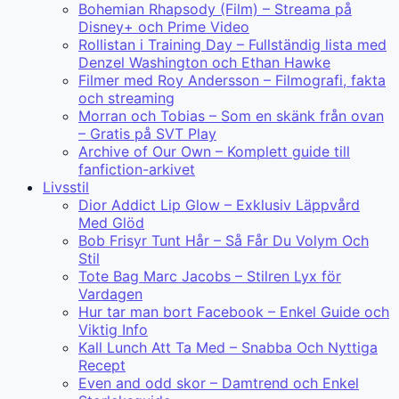
Bohemian Rhapsody (Film) – Streama på
Disney+ och Prime Video
Rollistan i Training Day – Fullständig lista med
Denzel Washington och Ethan Hawke
Filmer med Roy Andersson – Filmografi, fakta
och streaming
Morran och Tobias – Som en skänk från ovan
– Gratis på SVT Play
Archive of Our Own – Komplett guide till
fanfiction-arkivet
Livsstil
Dior Addict Lip Glow – Exklusiv Läppvård
Med Glöd
Bob Frisyr Tunt Hår – Så Får Du Volym Och
Stil
Tote Bag Marc Jacobs – Stilren Lyx för
Vardagen
Hur tar man bort Facebook – Enkel Guide och
Viktig Info
Kall Lunch Att Ta Med – Snabba Och Nyttiga
Recept
Even and odd skor – Damtrend och Enkel