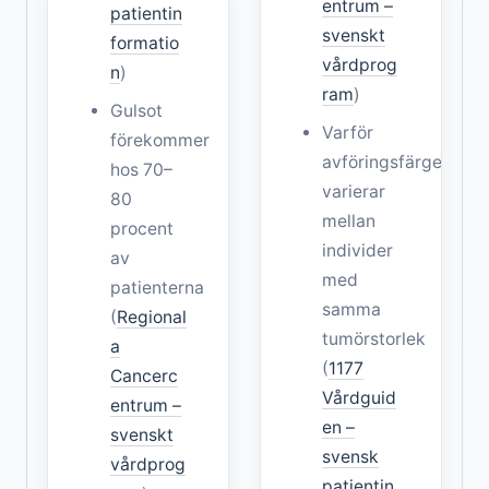
entrum –
patientin
svenskt
formatio
vårdprog
n
)
ram
)
Gulsot
Varför
förekommer
avföringsfärgen
hos 70–
varierar
80
mellan
procent
individer
av
med
patienterna
samma
(
Regional
tumörstorlek
a
(
1177
Cancerc
Vårdguid
entrum –
en –
svenskt
svensk
vårdprog
patientin