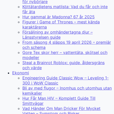
för nybörjare
Köttätardietens matlista: Vad du får och inte
får äta
Hur gammal är Madonna? 67 år 2025
Figurer i Game of Thrones – mest kända
karaktärerna
Försäljning av omhändertagna djur –
Länsstyrelsen guide
From säsong 4 släpps 19 april 2026 – premiär
och schema
Gore Tex skor herr – vattentäta, skötsel och
modeller
Steal a Brainrot Roblox: guide, åldersgräns
och värde
Ekonomi
Engineering Guide Classic Wow – Leveling 1-
300 i WoW Classic
Bli av med flugor – Inomhus och utomhus utan
kemikalier
Hur Får Man HIV – Komplett Guide Till
Smittvägar
Vad Händer Om Man Dricker För Mycket
Vatten – Symptom och Risker