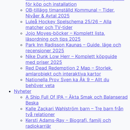
för köp och installation
OB-tillägg timanställd Kommunal – Tider,
Nivåer & Avtal 2025
Luleå Hockey Spelschema 25/26 – Alla
matcher och TV-tider
Jojo Moyes-böcker – Komplett lista,
läsordning och tips 2025
Park Inn Radisson Kaunas – Guide, läge och
recensioner 2025
Nike Dunk Low Herr – Komplett köpguide
med priser 2025
Red Dead Redemption 2 Map – Storlek,
amlarobjekt och interaktiva kartor
Nationella Prov Sven ka Åk 9 – Allt du
behöver veta
Nyheter
A Ship Full Of IPA – Äkta Smak och Balanserad
Beska
Kalle Zackari Wahlström barn – Tre barn från
två relationer
Kersti Adams-Ray – Biografi, familj och
radiokarriär