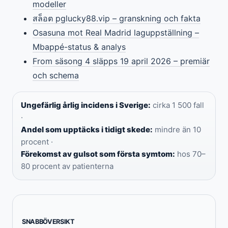
modeller
สล็อต pglucky88.vip – granskning och fakta
Osasuna mot Real Madrid laguppställning –
Mbappé-status & analys
From säsong 4 släpps 19 april 2026 – premiär
och schema
Ungefärlig årlig incidens i Sverige:
cirka 1 500 fall
·
Andel som upptäcks i tidigt skede:
mindre än 10
procent ·
Förekomst av gulsot som första symtom:
hos 70–
80 procent av patienterna
SNABBÖVERSIKT