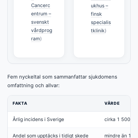
Cancerc
ukhus –
entrum –
finsk
svenskt
specialis
vårdprog
tklinik
)
ram
)
Fem nyckeltal som sammanfattar sjukdomens
omfattning och allvar:
FAKTA
VÄRDE
Årlig incidens i Sverige
cirka 1 500 fal
Andel som upptäcks i tidigt skede
mindre än 10 