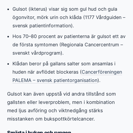
Gulsot (ikterus) visar sig som gul hud och gula
ögonvitor, mörk urin och klåda (1177 Vårdguiden –
svensk patientinformation).
Hos 70–80 procent av patienterna är gulsot ett av
de första symtomen (Regionala Cancercentrum –
svenskt vårdprogram).
Klådan beror på gallans salter som ansamlas i
huden när avflödet blockeras (
Cancerföreningen
PALEMA – svensk patientorganisation
).
Gulsot kan även uppstå vid andra tillstånd som
gallsten eller leverproblem, men i kombination
med ljus avföring och viktnedgång stärks
misstanken om bukspottkörtelcancer.
Smärta i buken och ryggen