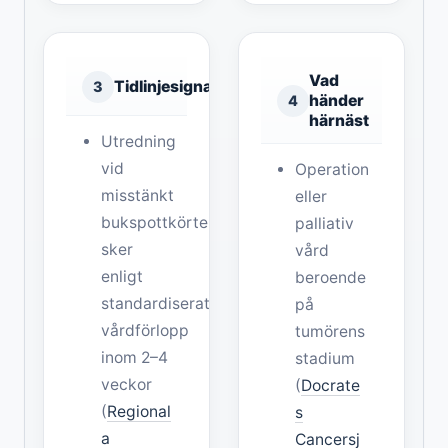
Vad
Tidlinjesignal
3
händer
4
härnäst
Utredning
vid
Operation
misstänkt
eller
bukspottkörtelcancer
palliativ
sker
vård
enligt
beroende
standardiserat
på
vårdförlopp
tumörens
inom 2–4
stadium
veckor
(
Docrate
(
Regional
s
a
Cancersj