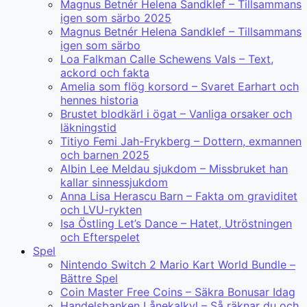
Magnus Betnér Helena Sandklef – Tillsammans
igen som särbo 2025
Magnus Betnér Helena Sandklef – Tillsammans
igen som särbo
Loa Falkman Calle Schewens Vals – Text,
ackord och fakta
Amelia som flög korsord – Svaret Earhart och
hennes historia
Brustet blodkärl i ögat – Vanliga orsaker och
läkningstid
Titiyo Femi Jah-Frykberg – Dottern, exmannen
och barnen 2025
Albin Lee Meldau sjukdom – Missbruket han
kallar sinnessjukdom
Anna Lisa Herascu Barn – Fakta om graviditet
och LVU-rykten
Isa Östling Let’s Dance – Hatet, Utröstningen
och Efterspelet
Spel
Nintendo Switch 2 Mario Kart World Bundle –
Bättre Spel
Coin Master Free Coins – Säkra Bonusar Idag
Handelsbanken Lånekalkyl – Så räknar du och