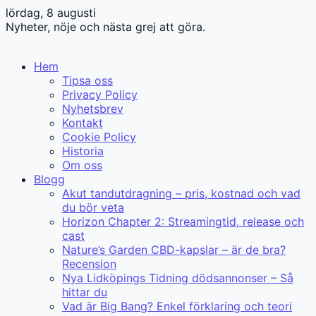
lördag, 8 augusti
Nyheter, nöje och nästa grej att göra.
Hem
Tipsa oss
Privacy Policy
Nyhetsbrev
Kontakt
Cookie Policy
Historia
Om oss
Blogg
Akut tandutdragning – pris, kostnad och vad
du bör veta
Horizon Chapter 2: Streamingtid, release och
cast
Nature’s Garden CBD-kapslar – är de bra?
Recension
Nya Lidköpings Tidning dödsannonser – Så
hittar du
Vad är Big Bang? Enkel förklaring och teori