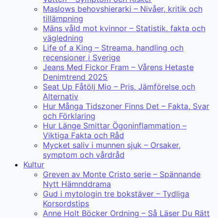
Maslows behovshierarki – Nivåer, kritik och
tillämpning
Mäns våld mot kvinnor – Statistik, fakta och
vägledning
Life of a King – Streama, handling och
recensioner i Sverige
Jeans Med Fickor Fram – Vårens Hetaste
Denimtrend 2025
Seat Up Fåtölj Mio – Pris, Jämförelse och
Alternativ
Hur Många Tidszoner Finns Det – Fakta, Svar
och Förklaring
Hur Länge Smittar Ögoninflammation –
Viktiga Fakta och Råd
Mycket saliv i munnen sjuk – Orsaker,
symptom och vårdråd
Kultur
Greven av Monte Cristo serie – Spännande
Nytt Hämnddrama
Gud i mytologin tre bokstäver – Tydliga
Korsordstips
Anne Holt Böcker Ordning – Så Läser Du Rätt