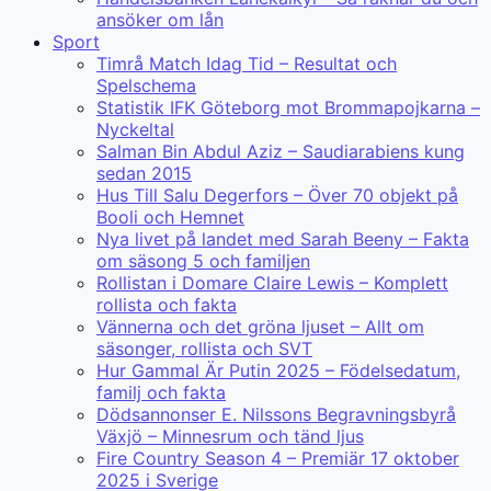
ansöker om lån
Sport
Timrå Match Idag Tid – Resultat och
Spelschema
Statistik IFK Göteborg mot Brommapojkarna –
Nyckeltal
Salman Bin Abdul Aziz – Saudiarabiens kung
sedan 2015
Hus Till Salu Degerfors – Över 70 objekt på
Booli och Hemnet
Nya livet på landet med Sarah Beeny – Fakta
om säsong 5 och familjen
Rollistan i Domare Claire Lewis – Komplett
rollista och fakta
Vännerna och det gröna ljuset – Allt om
säsonger, rollista och SVT
Hur Gammal Är Putin 2025 – Födelsedatum,
familj och fakta
Dödsannonser E. Nilssons Begravningsbyrå
Växjö – Minnesrum och tänd ljus
Fire Country Season 4 – Premiär 17 oktober
2025 i Sverige