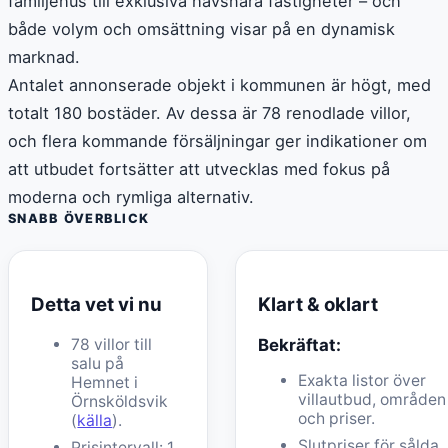
familjehus till exklusiva havsnära fastigheter – och
både volym och omsättning visar på en dynamisk
marknad.
Antalet annonserade objekt i kommunen är högt, med
totalt 180 bostäder. Av dessa är 78 renodlade villor,
och flera kommande försäljningar ger indikationer om
att utbudet fortsätter att utvecklas med fokus på
moderna och rymliga alternativ.
SNABB ÖVERBLICK
Detta vet vi nu
Klart & oklart
78 villor till
Bekräftat:
salu på
Exakta listor över
Hemnet i
villautbud, områden
Örnsköldsvik
och priser.
(
källa
).
Slutpriser för sålda
Prisintervall: 1