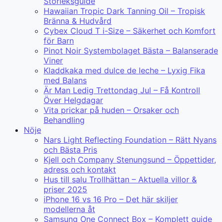
Storleksguide
Hawaiian Tropic Dark Tanning Oil – Tropisk
Bränna & Hudvård
Cybex Cloud T i-Size – Säkerhet och Komfort
för Barn
Pinot Noir Systembolaget Bästa – Balanserade
Viner
Kladdkaka med dulce de leche – Lyxig Fika
med Balans
Är Man Ledig Trettondag Jul – Få Kontroll
Över Helgdagar
Vita prickar på huden – Orsaker och
Behandling
Nöje
Nars Light Reflecting Foundation – Rätt Nyans
och Bästa Pris
Kjell och Company Stenungsund – Öppettider,
adress och kontakt
Hus till salu Trollhättan – Aktuella villor &
priser 2025
iPhone 16 vs 16 Pro – Det här skiljer
modellerna åt
Samsung One Connect Box – Komplett guide