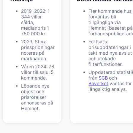
2019–2022: 1
Fler kommande hus
344 villor
förväntas bli
sålda,
tillgängliga via
medianpris 1
Hemnet (baserat på
750 000 kr.
förhandspublicerade
2023: Stora
Fortsatta
prisspridningar
prisuppdateringar i
noteras på
takt med nya avslut
marknaden.
och utökade
filterfunktioner.
Våren 2024: 78
villor till salu, 5
Uppdaterad statisti
kommande.
från
SCB
och
Boverket
väntas för
Löpande nya
långsiktig analys.
objekt och
prisrörelser
annonseras på
Hemnet.