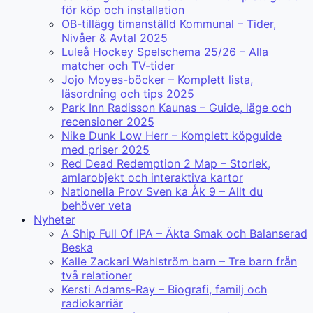
för köp och installation
OB-tillägg timanställd Kommunal – Tider,
Nivåer & Avtal 2025
Luleå Hockey Spelschema 25/26 – Alla
matcher och TV-tider
Jojo Moyes-böcker – Komplett lista,
läsordning och tips 2025
Park Inn Radisson Kaunas – Guide, läge och
recensioner 2025
Nike Dunk Low Herr – Komplett köpguide
med priser 2025
Red Dead Redemption 2 Map – Storlek,
amlarobjekt och interaktiva kartor
Nationella Prov Sven ka Åk 9 – Allt du
behöver veta
Nyheter
A Ship Full Of IPA – Äkta Smak och Balanserad
Beska
Kalle Zackari Wahlström barn – Tre barn från
två relationer
Kersti Adams-Ray – Biografi, familj och
radiokarriär