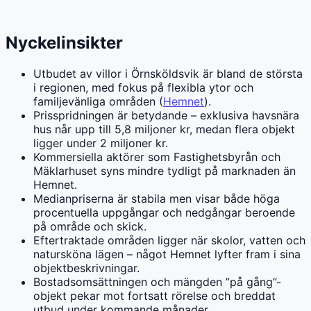
Nyckelinsikter
Utbudet av villor i Örnsköldsvik är bland de största
i regionen, med fokus på flexibla ytor och
familjevänliga områden (
Hemnet
).
Prisspridningen är betydande – exklusiva havsnära
hus når upp till 5,8 miljoner kr, medan flera objekt
ligger under 2 miljoner kr.
Kommersiella aktörer som Fastighetsbyrån och
Mäklarhuset syns mindre tydligt på marknaden än
Hemnet.
Medianpriserna är stabila men visar både höga
procentuella uppgångar och nedgångar beroende
på område och skick.
Eftertraktade områden ligger när skolor, vatten och
natursköna lägen – något Hemnet lyfter fram i sina
objektbeskrivningar.
Bostadsomsättningen och mängden ”på gång”-
objekt pekar mot fortsatt rörelse och breddat
utbud under kommande månader.