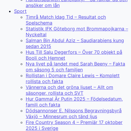
ansöker om lån
Sport
Timrå Match Idag Tid – Resultat och
Spelschema
Statistik IFK Göteborg mot Brommapojkarna –
Nyckeltal
Salman Bin Abdul Aziz – Saudiarabiens kung
sedan 2015
Hus Till Salu Degerfors – Över 70 objekt på
Booli och Hemnet
Nya livet på landet med Sarah Beeny – Fakta
om säsong 5 och familjen
Rollistan i Domare Claire Lewis – Komplett
rollista och fakta
Vännerna och det gröna ljuset – Allt om
säsonger, rollista och SVT
Hur Gammal Är Putin 2025 – Födelsedatum,
familj och fakta
Dödsannonser E. Nilssons Begravningsbyrå
Växjö – Minnesrum och tänd ljus
Fire Country Season 4 – Premiär 17 oktober
2025 i Sverige