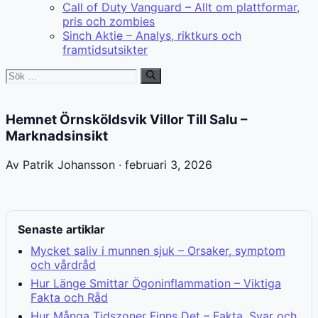
Call of Duty Vanguard – Allt om plattformar,
pris och zombies
Sinch Aktie – Analys, riktkurs och
framtidsutsikter
Sök
efter:
Hemnet Örnsköldsvik Villor Till Salu –
Marknadsinsikt
Av Patrik Johansson · februari 3, 2026
Senaste artiklar
Mycket saliv i munnen sjuk – Orsaker, symptom
och vårdråd
Hur Länge Smittar Ögoninflammation – Viktiga
Fakta och Råd
Hur Många Tidszoner Finns Det – Fakta, Svar och