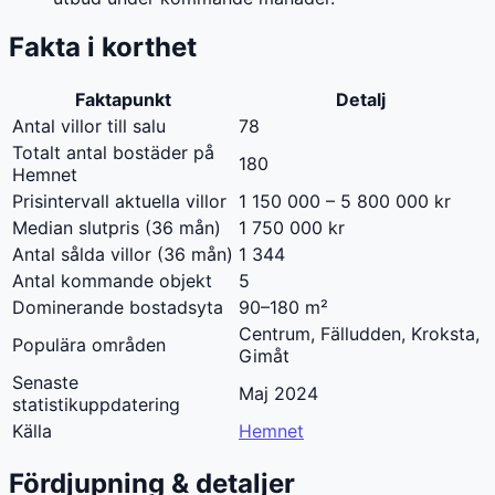
Fakta i korthet
Faktapunkt
Detalj
Antal villor till salu
78
Totalt antal bostäder på
180
Hemnet
Prisintervall aktuella villor
1 150 000 – 5 800 000 kr
Median slutpris (36 mån)
1 750 000 kr
Antal sålda villor (36 mån)
1 344
Antal kommande objekt
5
Dominerande bostadsyta
90–180 m²
Centrum, Fälludden, Kroksta,
Populära områden
Gimåt
Senaste
Maj 2024
statistikuppdatering
Källa
Hemnet
Fördjupning & detaljer