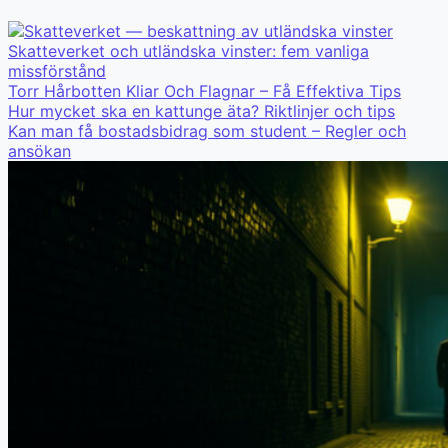
Skatteverket och utländska vinster: fem vanliga
missförstånd
Torr Hårbotten Kliar Och Flagnar – Få Effektiva Tips
Hur mycket ska en kattunge äta? Riktlinjer och tips
Kan man få bostadsbidrag som student – Regler och
ansökan