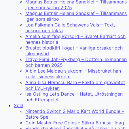
Magnus Betnér Helena Sandklef – Tillsammans
igen som särbo 2025
Magnus Betnér Helena Sandklef – Tillsammans
igen som särbo
Loa Falkman Calle Schewens Vals – Text,
ackord och fakta
Amelia som flög korsord – Svaret Earhart och
hennes historia
Brustet blodkärl i ögat – Vanliga orsaker och
läkningstid
Titiyo Femi Jah-Frykberg – Dottern, exmannen
och barnen 2025
Albin Lee Meldau sjukdom – Missbruket han
kallar sinnessjukdom
Anna Lisa Herascu Barn – Fakta om graviditet
och LVU-rykten
Isa Östling Let’s Dance – Hatet, Utröstningen
och Efterspelet
Spel
Nintendo Switch 2 Mario Kart World Bundle –
Bättre Spel
Coin Master Free Coins – Säkra Bonusar Idag
Handelsbanken Lånekalkyl – Så räknar du och