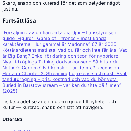
Skarp, snabb och kurerad för det som betyder något
just nu.
Fortsätt läsa
Försäljning av omhändertagna djur – Länsstyrelsen
guide
Figurer i Game of Thrones – mest kända
karaktärerna
Hur gammal är Madonna? 67 år 2025
Köttätardietens matlista: Vad du får och inte får äta
Vad
är Big Bang? Enkel förklaring och teori för nybörjare
Nya Lidköpings Tidning dödsannonser – Så hittar du
Nature’s Garden CBD-kapslar – är de bra? Recension
Horizon Chapter 2: Streamingtid, release och cast
Akut
tandutdragning – pris, kostnad och vad du bör veta
Buried in Barstow stream – var kan du titta på filmen?
(2025)
insiktsbladet.se är en modern guide till nyheter och
kultur — kurerad, snabb och lätt att navigera.
Utforska