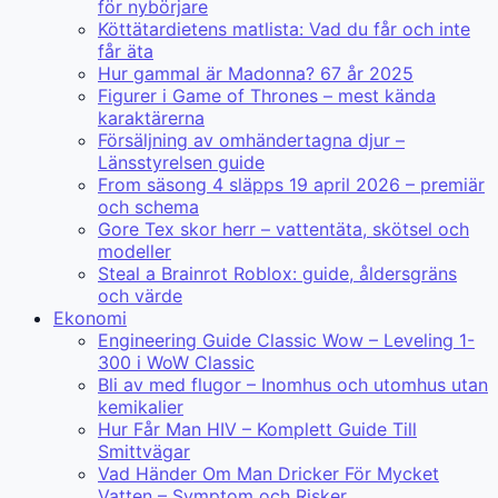
för nybörjare
Köttätardietens matlista: Vad du får och inte
får äta
Hur gammal är Madonna? 67 år 2025
Figurer i Game of Thrones – mest kända
karaktärerna
Försäljning av omhändertagna djur –
Länsstyrelsen guide
From säsong 4 släpps 19 april 2026 – premiär
och schema
Gore Tex skor herr – vattentäta, skötsel och
modeller
Steal a Brainrot Roblox: guide, åldersgräns
och värde
Ekonomi
Engineering Guide Classic Wow – Leveling 1-
300 i WoW Classic
Bli av med flugor – Inomhus och utomhus utan
kemikalier
Hur Får Man HIV – Komplett Guide Till
Smittvägar
Vad Händer Om Man Dricker För Mycket
Vatten – Symptom och Risker