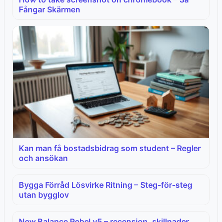
Fångar Skärmen
Kan man få bostadsbidrag som student – Regler
och ansökan
Bygga Förråd Lösvirke Ritning – Steg-för-steg
utan bygglov
New Balance Rebel v5 – recension, skillnader