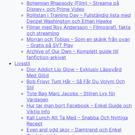
Bohemian Rhapsody (Film) – Streama på
Disney+ och Prime Video
Rollistan i Training Day – Fullständig lista med
Denzel Washington och Ethan Hawke
Filmer med Roy Andersson – Filmografi, fakta
och streaming
Morran och Tobias – Som en skänk från ovan
– Gratis på SVT Play
Archive of Our Own – Komplett guide till
fanfiction-arkivet
Livsstil
Dior Addict Lip Glow – Exklusiv Läppvård
Med Glöd
Bob Frisyr Tunt Hår – Så Får Du Volym Och
Stil
Tote Bag Marc Jacobs – Stilren Lyx för
Vardagen
Hur tar man bort Facebook – Enkel Guide och
Viktig Info
Kall Lunch Att Ta Med – Snabba Och Nyttiga
Recept
Even and odd skor – Damtrend och Enkel