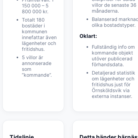
villor de senaste 36
150 000 – 5
månaderna.
800 000 kr.
Balanserad marknad
Totalt 180
olika bostadstyper.
bostäder i
kommunen
Oklart:
innefattar även
lägenheter och
Fullständig info om
fritidshus.
kommande objekt
5 villor är
utöver publicerad
annonserade
förhandsdata.
som
Detaljerad statistik
”kommande”.
om lägenheter och
fritidshus just för
Örnsköldsvik via
externa instanser.
Tidslinje
Detta händer härnäs