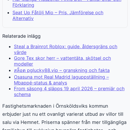
Förklaring
Seat Up Fåtölj Mio – Pris, Jämförelse och
Alternativ
Relaterade inlägg
Steal a Brainrot Roblox: guide, åldersgräns och
värde
Gore Tex skor herr – vattentäta, skötsel och
modeller
สล็อต pglucky88.vip – granskning och fakta
Osasuna mot Real Madrid laguppställning –
Mbappé-status & analys
From säsong 4 släpps 19 april 2026 – premiär och
schema
Fastighetsmarknaden i Örnsköldsviks kommun
erbjuder just nu ett ovanligt varierat utbud av villor till
salu via Hemnet. Priserna spänner från mer tillgängliga