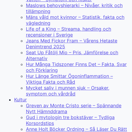
Maslows behovshierarki – Nivåer, kritik och
tillämpning
Mäns våld mot kvinnor – Statistik, fakta och
vägledning
Life of a King – Streama, handling och
recensioner i Sverige
Jeans Med Fickor Fram – Vårens Hetaste
Denimtrend 2025
Seat Up Fåtölj Mio – Pris, Jämförelse och
Alternativ
Hur Många Tidszoner Finns Det – Fakta, Svar
och Förklaring
Hur Länge Smittar Ögoninflammation –
Viktiga Fakta och Råd
Mycket saliv i munnen sjuk – Orsaker,
symptom och vårdråd
Kultur
Greven av Monte Cristo serie – Spännande
Nytt Hämnddrama
Gud i mytologin tre bokstäver – Tydliga
Korsordstips
Anne Holt Böcker Ordning – Så Läser Du Rätt