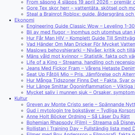
From säsong 4 släpps 19 april 2026 – premiär
Gore Tex skor herr – vattentäta, skötsel och mo
Steal a Brainrot Roblox: guide, åldersgräns och
Ekonomi
Engineering Guide Classic Wow – Leveling 1-30
Bli av med flugor – Inomhus och utomhus utan 
Hur Får Man HIV – Komplett Guide Till Smittväg
Vad Händer Om Man Dricker För Mycket Vatte
Maslows behovshierarki – Nivåer, kritik och til
Mäns våld mot kvinnor – Statistik, fakta och v
Life of a King – Streama, handling och recensio
Jeans Med Fickor Fram – Vårens Hetaste Deni
Seat Up Fåtölj Mio – Pris, Jämförelse och Alter
Hur Många Tidszoner Finns Det – Fakta, Svar o
Hur Länge Smittar Ögoninflammation – Viktiga
Mycket saliv i munnen sjuk – Orsaker, symptom
Kultur
Greven av Monte Cristo serie – Spännande N
Gud i mytologin tre bokstäver – Tydliga Korsor
Anne Holt Böcker Ordning – Så Läser Du Rätt
Bohemian Rhapsody (Film) – Streama på Disne
Rollistan i Training Day – Fullständig lista m
Filmer med Roy Andersson – Filmografi, fakta 