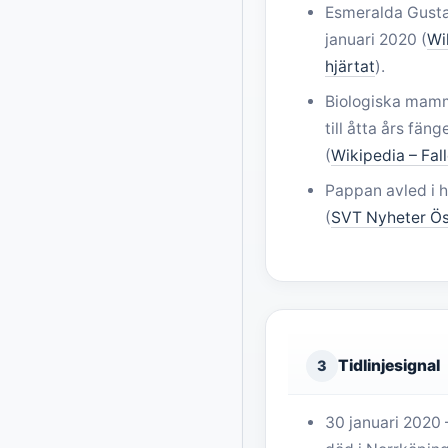
Esmeralda Gusta
januari 2020 (
Wik
hjärtat
).
Biologiska mam
till åtta års fäng
(
Wikipedia – Falle
Pappan avled i h
(
SVT Nyheter Ös
Tidlinjesignal
3
30 januari 2020 