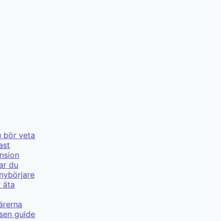
u bör veta
ast
nsion
ar du
 nybörjare
r äta
ärerna
lsen guide