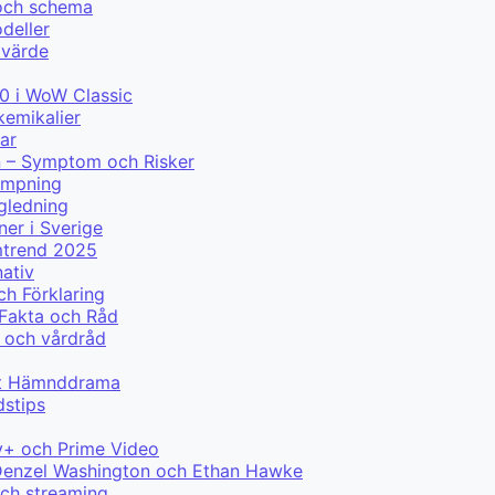
 och schema
deller
 värde
0 i WoW Classic
kemikalier
ar
n – Symptom och Risker
lämpning
ägledning
ner i Sverige
mtrend 2025
nativ
ch Förklaring
 Fakta och Råd
 och vårdråd
ytt Hämnddrama
dstips
y+ och Prime Video
ed Denzel Washington och Ethan Hawke
och streaming