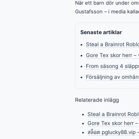
När ett barn dör under oms
Gustafsson – i media kallad
Senaste artiklar
Steal a Brainrot Robl
Gore Tex skor herr – 
From säsong 4 släpps
Försäljning av omhän
Relaterade inlägg
Steal a Brainrot Rob
Gore Tex skor herr –
สล็อต pglucky88.vip 