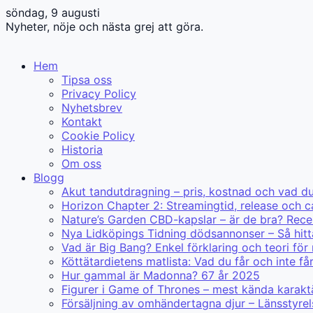
söndag, 9 augusti
Nyheter, nöje och nästa grej att göra.
Hem
Tipsa oss
Privacy Policy
Nyhetsbrev
Kontakt
Cookie Policy
Historia
Om oss
Blogg
Akut tandutdragning – pris, kostnad och vad d
Horizon Chapter 2: Streamingtid, release och c
Nature’s Garden CBD-kapslar – är de bra? Rece
Nya Lidköpings Tidning dödsannonser – Så hitt
Vad är Big Bang? Enkel förklaring och teori för
Köttätardietens matlista: Vad du får och inte få
Hur gammal är Madonna? 67 år 2025
Figurer i Game of Thrones – mest kända karakt
Försäljning av omhändertagna djur – Länsstyre