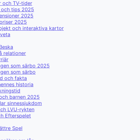
 och TV-tider
 och tips 2025
censioner 2025
priser 2025
ekt och interaktiva kartor
 veta
 Beska
å relationer
riär
 igen som särbo 2025
igen som särbo
d och fakta
ennes historia
kningstid
 och barnen 2025
lar sinnessjukdom
och LVU-rykten
ch Efterspelet
ättre Spel