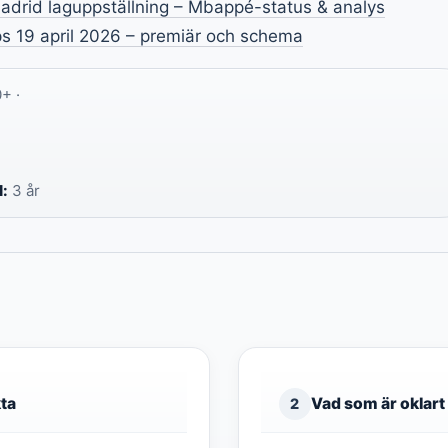
drid laguppställning – Mbappé-status & analys
s 19 april 2026 – premiär och schema
+ ·
l:
3 år
kta
Vad som är oklart
2