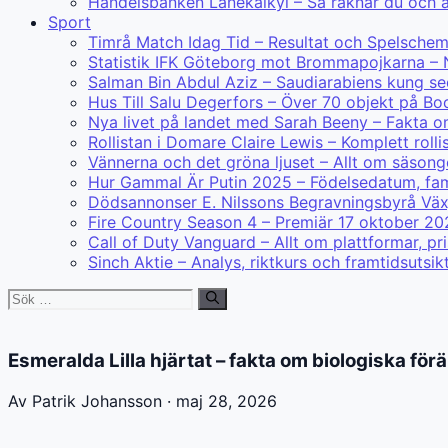
Handelsbanken Lånekalkyl – Så räknar du och 
Sport
Timrå Match Idag Tid – Resultat och Spelsche
Statistik IFK Göteborg mot Brommapojkarna – 
Salman Bin Abdul Aziz – Saudiarabiens kung s
Hus Till Salu Degerfors – Över 70 objekt på B
Nya livet på landet med Sarah Beeny – Fakta o
Rollistan i Domare Claire Lewis – Komplett rolli
Vännerna och det gröna ljuset – Allt om säsonge
Hur Gammal Är Putin 2025 – Födelsedatum, fami
Dödsannonser E. Nilssons Begravningsbyrå Väx
Fire Country Season 4 – Premiär 17 oktober 20
Call of Duty Vanguard – Allt om plattformar, p
Sinch Aktie – Analys, riktkurs och framtidsutsik
Sök
efter:
Esmeralda Lilla hjärtat – fakta om biologiska förä
Av Patrik Johansson · maj 28, 2026