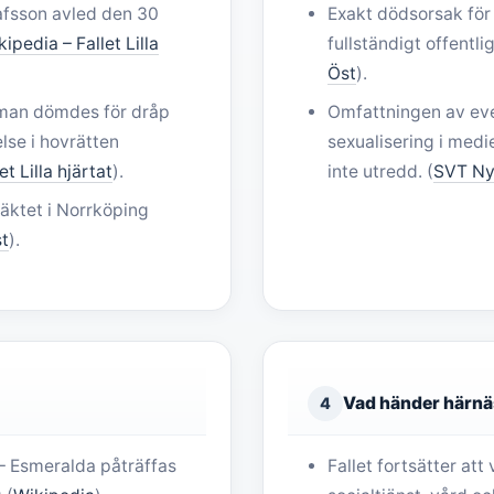
fsson avled den 30
Exakt dödsorsak för
ipedia – Fallet Lilla
fullständigt offentlig
Öst
).
man dömdes för dråp
Omfattningen av eve
else i hovrätten
sexualisering i med
t Lilla hjärtat
).
inte utredd. (
SVT Ny
äktet i Norrköping
t
).
Vad händer härnä
4
– Esmeralda påträffas
Fallet fortsätter at