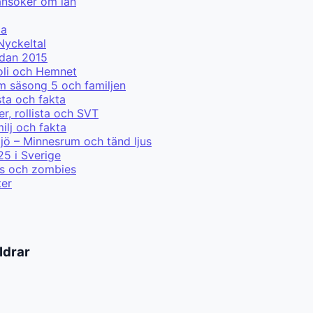
ansöker om lån
ma
Nyckeltal
edan 2015
ooli och Hemnet
m säsong 5 och familjen
sta och fakta
r, rollista och SVT
lj och fakta
jö – Minnesrum och tänd ljus
25 i Sverige
ris och zombies
ter
ldrar