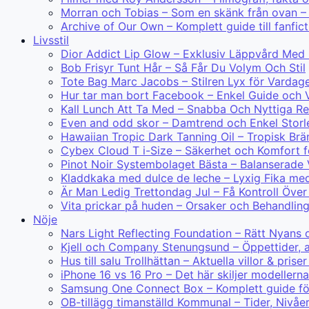
Morran och Tobias – Som en skänk från ovan – 
Archive of Our Own – Komplett guide till fanfict
Livsstil
Dior Addict Lip Glow – Exklusiv Läppvård Med
Bob Frisyr Tunt Hår – Så Får Du Volym Och Stil
Tote Bag Marc Jacobs – Stilren Lyx för Vardag
Hur tar man bort Facebook – Enkel Guide och V
Kall Lunch Att Ta Med – Snabba Och Nyttiga R
Even and odd skor – Damtrend och Enkel Storl
Hawaiian Tropic Dark Tanning Oil – Tropisk Br
Cybex Cloud T i-Size – Säkerhet och Komfort f
Pinot Noir Systembolaget Bästa – Balanserade 
Kladdkaka med dulce de leche – Lyxig Fika me
Är Man Ledig Trettondag Jul – Få Kontroll Öve
Vita prickar på huden – Orsaker och Behandlin
Nöje
Nars Light Reflecting Foundation – Rätt Nyans 
Kjell och Company Stenungsund – Öppettider, 
Hus till salu Trollhättan – Aktuella villor & prise
iPhone 16 vs 16 Pro – Det här skiljer modellerna
Samsung One Connect Box – Komplett guide för
OB-tillägg timanställd Kommunal – Tider, Nivåe