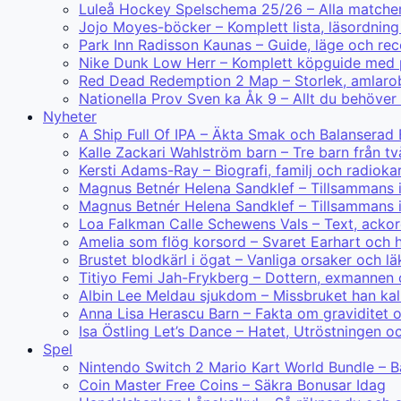
Luleå Hockey Spelschema 25/26 – Alla matcher
Jojo Moyes-böcker – Komplett lista, läsordning
Park Inn Radisson Kaunas – Guide, läge och re
Nike Dunk Low Herr – Komplett köpguide med 
Red Dead Redemption 2 Map – Storlek, amlarobj
Nationella Prov Sven ka Åk 9 – Allt du behöver
Nyheter
A Ship Full Of IPA – Äkta Smak och Balanserad
Kalle Zackari Wahlström barn – Tre barn från tv
Kersti Adams-Ray – Biografi, familj och radiokar
Magnus Betnér Helena Sandklef – Tillsammans
Magnus Betnér Helena Sandklef – Tillsammans 
Loa Falkman Calle Schewens Vals – Text, ackor
Amelia som flög korsord – Svaret Earhart och h
Brustet blodkärl i ögat – Vanliga orsaker och lä
Titiyo Femi Jah-Frykberg – Dottern, exmannen
Albin Lee Meldau sjukdom – Missbruket han kal
Anna Lisa Herascu Barn – Fakta om graviditet 
Isa Östling Let’s Dance – Hatet, Utröstningen o
Spel
Nintendo Switch 2 Mario Kart World Bundle – B
Coin Master Free Coins – Säkra Bonusar Idag