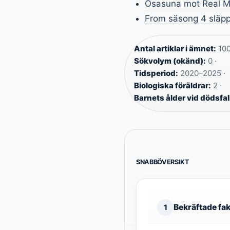
Osasuna mot Real Ma
From säsong 4 släpp
Antal artiklar i ämnet:
100
Sökvolym (okänd):
0 ·
Tidsperiod:
2020–2025 ·
Biologiska föräldrar:
2 ·
Barnets ålder vid dödsfal
SNABBÖVERSIKT
Bekräftade fa
1