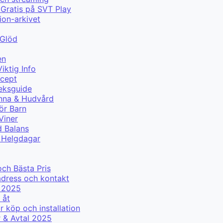
Gratis på SVT Play
ion-arkivet
 Glöd
en
iktig Info
ecept
eksguide
änna & Hudvård
ör Barn
Viner
d Balans
r Helgdagar
g
och Bästa Pris
adress och kontakt
r 2025
 åt
 köp och installation
r & Avtal 2025