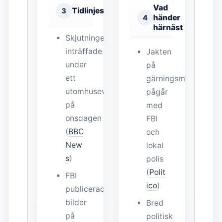
Vad
Tidlinjesignal
3
händer
4
härnäst
Skjutningen
inträffade
Jakten
under
på
ett
gärningsmannen
utomhusevenemang
pågår
på
med
onsdagen
FBI
(
BBC
och
New
lokal
s
)
polis
(
Polit
FBI
ico
)
publicerade
bilder
Bred
på
politisk