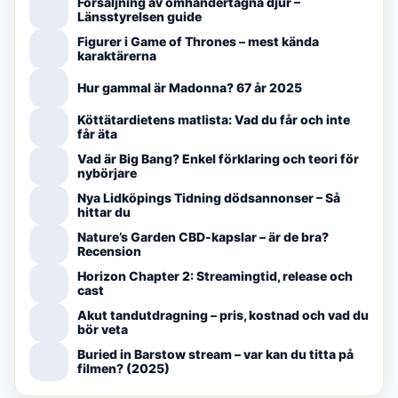
Försäljning av omhändertagna djur –
Länsstyrelsen guide
Figurer i Game of Thrones – mest kända
karaktärerna
Hur gammal är Madonna? 67 år 2025
Köttätardietens matlista: Vad du får och inte
får äta
Vad är Big Bang? Enkel förklaring och teori för
nybörjare
Nya Lidköpings Tidning dödsannonser – Så
hittar du
Nature’s Garden CBD-kapslar – är de bra?
Recension
Horizon Chapter 2: Streamingtid, release och
cast
Akut tandutdragning – pris, kostnad och vad du
bör veta
Buried in Barstow stream – var kan du titta på
filmen? (2025)