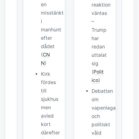
en
reaktion
misstänkt
väntas
i
–
manhunt
Trump
efter
har
dådet
redan
(
CN
uttalat
N
)
sig
(
Polit
Kirk
ico
)
fördes
till
Debatten
sjukhus
om
men
vapenlagar
avled
och
kort
politiskt
därefter
våld