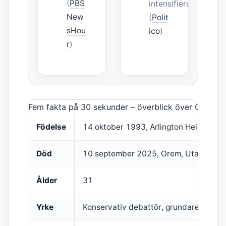
(
PBS
intensifieras
New
(
Polit
sHou
ico
)
r
)
Fem fakta på 30 sekunder – överblick över Charlie K
Födelse
14 oktober 1993, Arlington Heights, Ill
Död
10 september 2025, Orem, Utah
Ålder
31
Yrke
Konservativ debattör, grundare av Tur