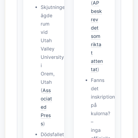
(
AP
Skjutningen
besk
ägde
rev
rum
det
vid
som
Utah
rikta
Valley
t
University
atten
i
tat
)
Orem,
Fanns
Utah
det
(
Ass
inskriptioner
ociat
på
ed
kulorna?
Pres
–
s
)
inga
Dödsfallet