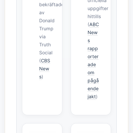
officiella
bekräftades
uppgifter
av
hittills
Donald
(
ABC
Trump
New
via
s
Truth
rapp
Social
orter
(
CBS
ade
New
om
s
)
pågå
ende
jakt
)