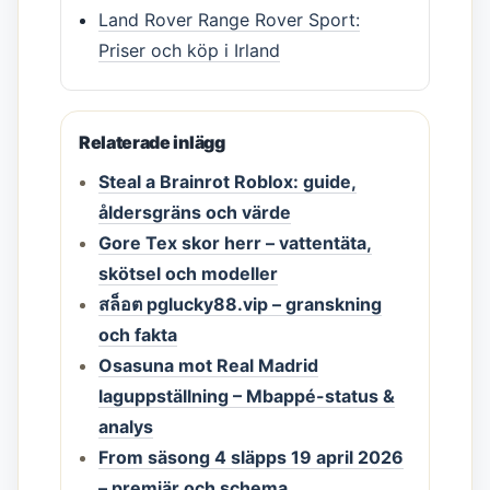
Land Rover Range Rover Sport:
Priser och köp i Irland
Relaterade inlägg
Steal a Brainrot Roblox: guide,
åldersgräns och värde
Gore Tex skor herr – vattentäta,
skötsel och modeller
สล็อต pglucky88.vip – granskning
och fakta
Osasuna mot Real Madrid
laguppställning – Mbappé-status &
analys
From säsong 4 släpps 19 april 2026
– premiär och schema