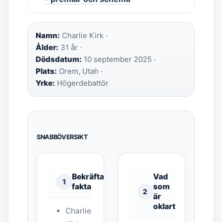
Namn:
Charlie Kirk ·
Ålder:
31 år ·
Dödsdatum:
10 september 2025 ·
Plats:
Orem, Utah ·
Yrke:
Högerdebattör
SNABBÖVERSIKT
Bekräftade
Vad
1
fakta
som
2
är
oklart
Charlie