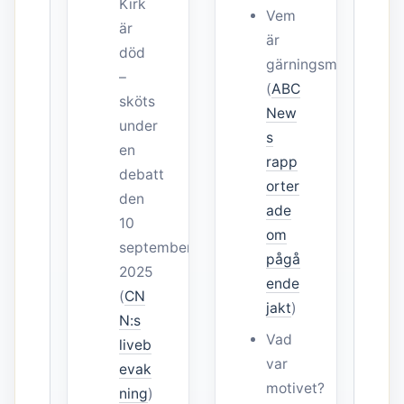
Kirk
Vem
är
är
död
gärningsmannen?
–
(
ABC
sköts
New
under
s
en
rapp
debatt
orter
den
ade
10
om
september
pågå
2025
ende
(
CN
jakt
)
N:s
Vad
liveb
var
evak
motivet?
ning
)