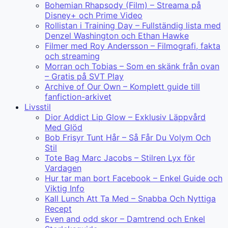
Bohemian Rhapsody (Film) – Streama på
Disney+ och Prime Video
Rollistan i Training Day – Fullständig lista med
Denzel Washington och Ethan Hawke
Filmer med Roy Andersson – Filmografi, fakta
och streaming
Morran och Tobias – Som en skänk från ovan
– Gratis på SVT Play
Archive of Our Own – Komplett guide till
fanfiction-arkivet
Livsstil
Dior Addict Lip Glow – Exklusiv Läppvård
Med Glöd
Bob Frisyr Tunt Hår – Så Får Du Volym Och
Stil
Tote Bag Marc Jacobs – Stilren Lyx för
Vardagen
Hur tar man bort Facebook – Enkel Guide och
Viktig Info
Kall Lunch Att Ta Med – Snabba Och Nyttiga
Recept
Even and odd skor – Damtrend och Enkel