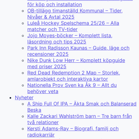
för köp och installation
OB-tillägg timanställd Kommunal – Tider,
Nivåer & Avtal 2025
Luleå Hockey Spelschema 25/26 – Alla
matcher och TV-tider
Jojo Moyes-böcker – Komplett lista,
läsordning och tips 2025
Park Inn Radisson Kaunas – Guide, läge och
recensioner 2025
Nike Dunk Low Herr – Komplett köpguide
med priser 2025
Red Dead Redemption 2 Map – Storlek,
amlarobjekt och interaktiva kartor
Nationella Prov Sven ka Åk 9 – Allt du
behöver veta
Nyheter
A Ship Full Of IPA – Äkta Smak och Balanserad
Beska
Kalle Zackari Wahlström barn – Tre barn från
två relationer
Kersti Adams-Ray – Biografi, familj och
radiokarriär