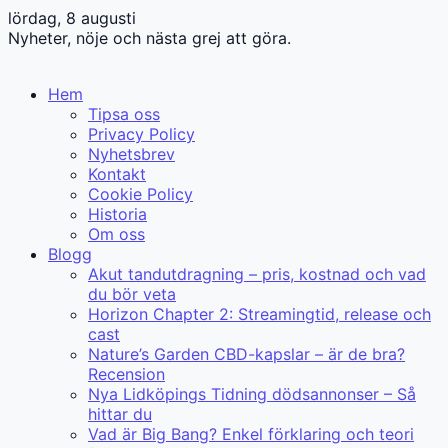
lördag, 8 augusti
Nyheter, nöje och nästa grej att göra.
Hem
Tipsa oss
Privacy Policy
Nyhetsbrev
Kontakt
Cookie Policy
Historia
Om oss
Blogg
Akut tandutdragning – pris, kostnad och vad
du bör veta
Horizon Chapter 2: Streamingtid, release och
cast
Nature’s Garden CBD-kapslar – är de bra?
Recension
Nya Lidköpings Tidning dödsannonser – Så
hittar du
Vad är Big Bang? Enkel förklaring och teori