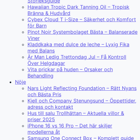
Storleksguide
Hawaiian Tropic Dark Tanning Oil – Tropisk
Bränna & Hudvård
Cybex Cloud T i-Size – Säkerhet och Komfort
för Barn
Pinot Noir Systembolaget Bästa – Balanserade
Viner
Kladdkaka med dulce de leche – Lyxig Fika
med Balans
Är Man Ledig Trettondag Jul – Få Kontroll
Över Helgdagar
Vita prickar på huden – Orsaker och
Behandling
Nöje
Nars Light Reflecting Foundation – Rätt Nyans
och Bästa Pris
Kjell och Company Stenungsund – Öppettider,
adress och kontakt
Hus till salu Trollhättan – Aktuella villor &
priser 2025
iPhone 16 vs 16 Pro – Det här skiljer
modellerna åt
Samsung One Connect Box – Komplett guide