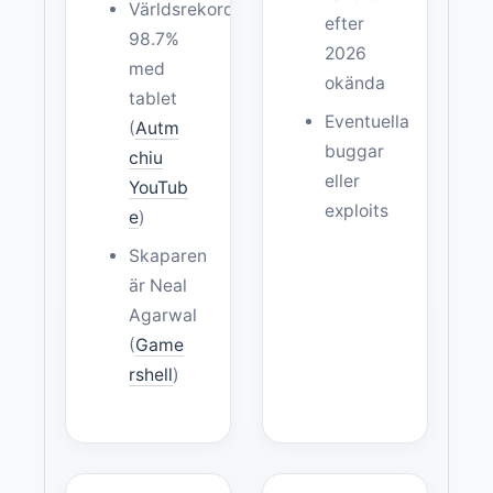
Världsrekord:
efter
98.7%
2026
med
okända
tablet
Eventuella
(
Autm
buggar
chiu
eller
YouTub
exploits
e
)
Skaparen
är Neal
Agarwal
(
Game
rshell
)