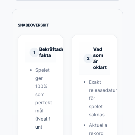
SNABBÖVERSIKT
Bekräftade
Vad
1
fakta
som
2
är
oklart
Spelet
ger
Exakt
100%
releasedatum
som
för
perfekt
spelet
mål
saknas
(
Neal.f
Aktuella
un
)
rekord