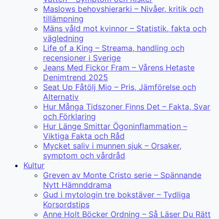
Maslows behovshierarki – Nivåer, kritik och
tillämpning
Mäns våld mot kvinnor – Statistik, fakta och
vägledning
Life of a King – Streama, handling och
recensioner i Sverige
Jeans Med Fickor Fram – Vårens Hetaste
Denimtrend 2025
Seat Up Fåtölj Mio – Pris, Jämförelse och
Alternativ
Hur Många Tidszoner Finns Det – Fakta, Svar
och Förklaring
Hur Länge Smittar Ögoninflammation –
Viktiga Fakta och Råd
Mycket saliv i munnen sjuk – Orsaker,
symptom och vårdråd
Kultur
Greven av Monte Cristo serie – Spännande
Nytt Hämnddrama
Gud i mytologin tre bokstäver – Tydliga
Korsordstips
Anne Holt Böcker Ordning – Så Läser Du Rätt