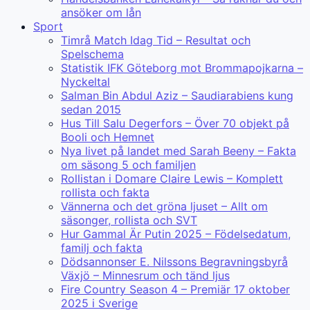
ansöker om lån
Sport
Timrå Match Idag Tid – Resultat och
Spelschema
Statistik IFK Göteborg mot Brommapojkarna –
Nyckeltal
Salman Bin Abdul Aziz – Saudiarabiens kung
sedan 2015
Hus Till Salu Degerfors – Över 70 objekt på
Booli och Hemnet
Nya livet på landet med Sarah Beeny – Fakta
om säsong 5 och familjen
Rollistan i Domare Claire Lewis – Komplett
rollista och fakta
Vännerna och det gröna ljuset – Allt om
säsonger, rollista och SVT
Hur Gammal Är Putin 2025 – Födelsedatum,
familj och fakta
Dödsannonser E. Nilssons Begravningsbyrå
Växjö – Minnesrum och tänd ljus
Fire Country Season 4 – Premiär 17 oktober
2025 i Sverige