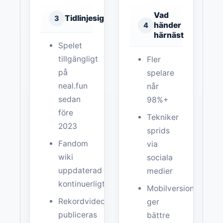
Vad
Tidlinjesignal
3
händer
4
härnäst
Spelet
tillgängligt
Fler
på
spelare
neal.fun
når
sedan
98%+
före
Tekniker
2023
sprids
Fandom
via
wiki
sociala
uppdaterad
medier
kontinuerligt
Mobilversion
Rekordvideos
ger
publiceras
bättre