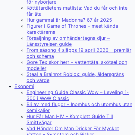
för nybörjare
Köttätardietens matlista: Vad du får och inte
får äta
Hur gammal är Madonna? 67 år 2025
Figurer i Game of Thrones – mest kända
karaktärerna
Försäljning av omhändertagna djur –
Länsstyrelsen guide
From säsong 4 släpps 19 april 2026 – premiär
och schema
Gore Tex skor herr – vattentäta, skötsel och
modeller
Steal a Brainrot Roblox: guide, åldersgräns
och värde
Ekonomi
Engineering Guide Classic Wow – Leveling 1-
300 i WoW Classic
Bli av med flugor – Inomhus och utomhus utan
kemikalier
Hur Får Man HIV – Komplett Guide Till
Smittvägar
Vad Händer Om Man Dricker För Mycket
Vatten – Symptom och Risker