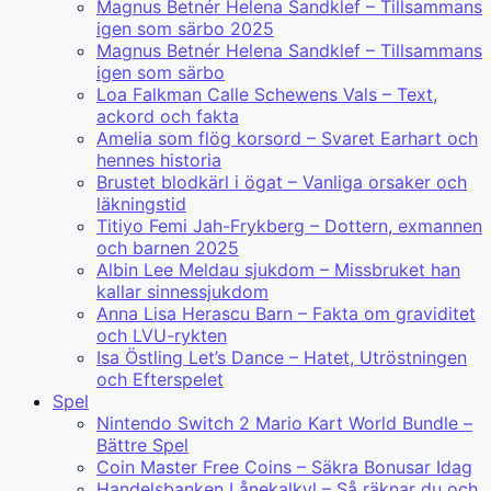
Magnus Betnér Helena Sandklef – Tillsammans
igen som särbo 2025
Magnus Betnér Helena Sandklef – Tillsammans
igen som särbo
Loa Falkman Calle Schewens Vals – Text,
ackord och fakta
Amelia som flög korsord – Svaret Earhart och
hennes historia
Brustet blodkärl i ögat – Vanliga orsaker och
läkningstid
Titiyo Femi Jah-Frykberg – Dottern, exmannen
och barnen 2025
Albin Lee Meldau sjukdom – Missbruket han
kallar sinnessjukdom
Anna Lisa Herascu Barn – Fakta om graviditet
och LVU-rykten
Isa Östling Let’s Dance – Hatet, Utröstningen
och Efterspelet
Spel
Nintendo Switch 2 Mario Kart World Bundle –
Bättre Spel
Coin Master Free Coins – Säkra Bonusar Idag
Handelsbanken Lånekalkyl – Så räknar du och