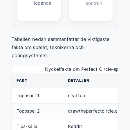
löpande
kontroll
Tabellen nedan sammanfattar de viktigaste
fakta om spelet, teknikerna och
poängsystemet.
Nyckelfakta om Perfect Circle-spel oc
FAKT
DETALJER
Toppspel 1
neal.fun
Toppspel 2
drawtheperfectcircle.com
Tips-källa
Reddit