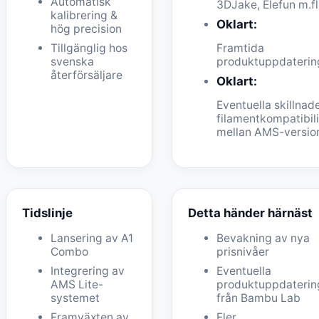
Automatisk
3DJake, Elefun m.fl
kalibrering &
Oklart:
hög precision
Tillgänglig hos
Framtida
svenska
produktuppdaterin
återförsäljare
Oklart:
Eventuella skillnade
filamentkompatibili
mellan AMS-versio
Tidslinje
Detta händer härnäst
Lansering av A1
Bevakning av nya
Combo
prisnivåer
Integrering av
Eventuella
AMS Lite-
produktuppdaterin
systemet
från Bambu Lab
Framväxten av
Fler