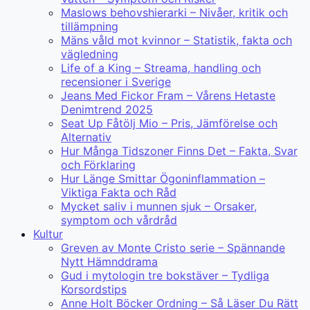
Maslows behovshierarki – Nivåer, kritik och
tillämpning
Mäns våld mot kvinnor – Statistik, fakta och
vägledning
Life of a King – Streama, handling och
recensioner i Sverige
Jeans Med Fickor Fram – Vårens Hetaste
Denimtrend 2025
Seat Up Fåtölj Mio – Pris, Jämförelse och
Alternativ
Hur Många Tidszoner Finns Det – Fakta, Svar
och Förklaring
Hur Länge Smittar Ögoninflammation –
Viktiga Fakta och Råd
Mycket saliv i munnen sjuk – Orsaker,
symptom och vårdråd
Kultur
Greven av Monte Cristo serie – Spännande
Nytt Hämnddrama
Gud i mytologin tre bokstäver – Tydliga
Korsordstips
Anne Holt Böcker Ordning – Så Läser Du Rätt