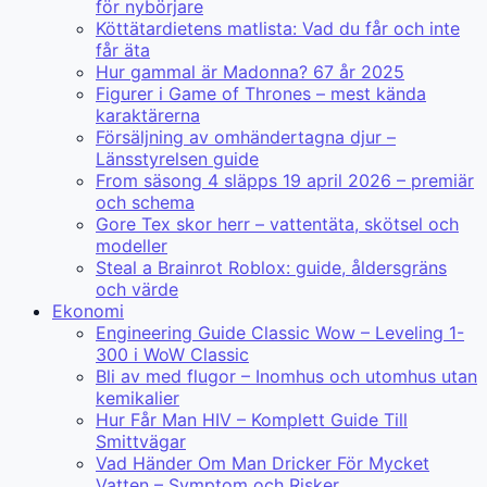
för nybörjare
Köttätardietens matlista: Vad du får och inte
får äta
Hur gammal är Madonna? 67 år 2025
Figurer i Game of Thrones – mest kända
karaktärerna
Försäljning av omhändertagna djur –
Länsstyrelsen guide
From säsong 4 släpps 19 april 2026 – premiär
och schema
Gore Tex skor herr – vattentäta, skötsel och
modeller
Steal a Brainrot Roblox: guide, åldersgräns
och värde
Ekonomi
Engineering Guide Classic Wow – Leveling 1-
300 i WoW Classic
Bli av med flugor – Inomhus och utomhus utan
kemikalier
Hur Får Man HIV – Komplett Guide Till
Smittvägar
Vad Händer Om Man Dricker För Mycket
Vatten – Symptom och Risker