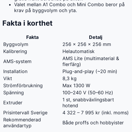
Valet mellan A1 Combo och Mini Combo beror på
krav på byggvolym och yta.
Fakta i korthet
Fakta
Detalj
Byggvolym
256 × 256 × 256 mm
Kalibrering
Helautomatisk
AMS Lite (multimaterial &
AMS-system
flerfärg)
Installation
Plug-and-play (~20 min)
Vikt
8,3 kg
Strömförbrukning
Max 1300 W
Spänning
100–240 V (50–60 Hz)
1 st, snabbväxlingsbart
Extruder
hotend
Prisintervall Sverige
4 322 – 7 995 kr (inkl. moms)
Rekommenderad
Både proffs och hobbyister
användartyp