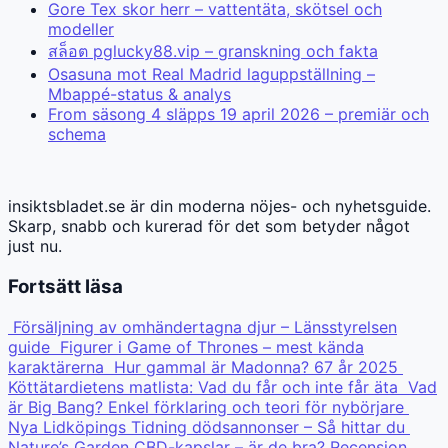
Gore Tex skor herr – vattentäta, skötsel och
modeller
สล็อต pglucky88.vip – granskning och fakta
Osasuna mot Real Madrid laguppställning –
Mbappé-status & analys
From säsong 4 släpps 19 april 2026 – premiär och
schema
insiktsbladet.se är din moderna nöjes- och nyhetsguide.
Skarp, snabb och kurerad för det som betyder något
just nu.
Fortsätt läsa
Försäljning av omhändertagna djur – Länsstyrelsen
guide
Figurer i Game of Thrones – mest kända
karaktärerna
Hur gammal är Madonna? 67 år 2025
Köttätardietens matlista: Vad du får och inte får äta
Vad
är Big Bang? Enkel förklaring och teori för nybörjare
Nya Lidköpings Tidning dödsannonser – Så hittar du
Nature’s Garden CBD-kapslar – är de bra? Recension