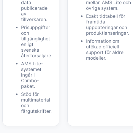
data
mellan AMS Lite och
publicerade
övriga system.
av
Exakt tidtabell för
tillverkaren.
framtida
Prisuppgifter
uppdateringar och
och
produktlanseringar.
tillgänglighet
Information om
enligt
utökad officiell
svenska
support för äldre
återförsäljare.
modeller.
AMS Lite-
systemet
ingår i
Combo-
paket.
Stöd för
multimaterial
och
färgutskrifter.