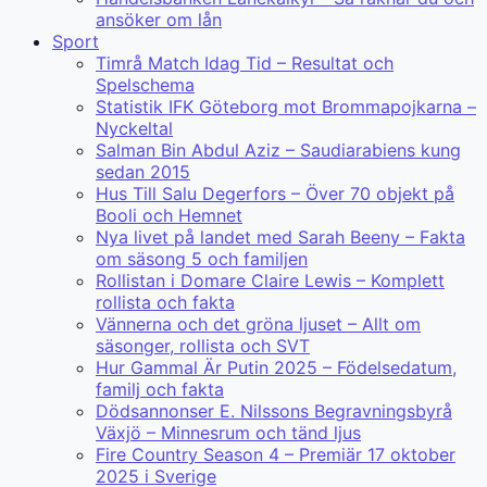
ansöker om lån
Sport
Timrå Match Idag Tid – Resultat och
Spelschema
Statistik IFK Göteborg mot Brommapojkarna –
Nyckeltal
Salman Bin Abdul Aziz – Saudiarabiens kung
sedan 2015
Hus Till Salu Degerfors – Över 70 objekt på
Booli och Hemnet
Nya livet på landet med Sarah Beeny – Fakta
om säsong 5 och familjen
Rollistan i Domare Claire Lewis – Komplett
rollista och fakta
Vännerna och det gröna ljuset – Allt om
säsonger, rollista och SVT
Hur Gammal Är Putin 2025 – Födelsedatum,
familj och fakta
Dödsannonser E. Nilssons Begravningsbyrå
Växjö – Minnesrum och tänd ljus
Fire Country Season 4 – Premiär 17 oktober
2025 i Sverige