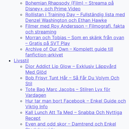
Bohemian Rhapsody (Film) – Streama på
Disney+ och Prime Video
Rollistan i Training Day – Fullständig lista med
Denzel Washington och Ethan Hawke
Filmer med Roy Andersson – Filmografi, fakta
och streaming
Morran och Tobias – Som en skänk från ovan
– Gratis på SVT Play
Archive of Our Own – Komplett guide till
fanfiction-arkivet
Livsstil
Dior Addict Lip Glow – Exklusiv Läppvård
Med Glöd
Bob Frisyr Tunt Hår – Så Får Du Volym Och
Stil
Tote Bag Marc Jacobs – Stilren Lyx för
Vardagen
Hur tar man bort Facebook – Enkel Guide och
Viktig Info
Kall Lunch Att Ta Med – Snabba Och Nyttiga
Recept
Even and odd skor – Damtrend och Enkel