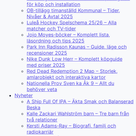
för köp och installation
OB-tillägg timanställd Kommunal – Tider,
Nivåer & Avtal 2025
Luleå Hockey Spelschema 25/26 – Alla
matcher och TV-tider
Jojo Moyes-böcker – Komplett lista,
läsordning och tips 2025
Park Inn Radisson Kaunas – Guide, läge och
recensioner 2025
Nike Dunk Low Herr – Komplett köpguide
med priser 2025
Red Dead Redemption 2 Map – Storlek,
amlarobjekt och interaktiva kartor
Nationella Prov Sven ka Åk 9 – Allt du
behöver veta
Nyheter
A Ship Full Of IPA – Äkta Smak och Balanserad
Beska
Kalle Zackari Wahlström barn – Tre barn från
två relationer
Kersti Adams-Ray – Biografi, familj och
radiokarriär