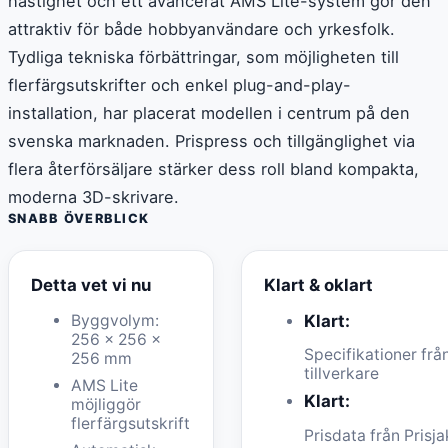
hastighet och ett avancerat AMS Lite-system gör den
attraktiv för både hobbyanvändare och yrkesfolk.
Tydliga tekniska förbättringar, som möjligheten till
flerfärgsutskrifter och enkel plug-and-play-
installation, har placerat modellen i centrum på den
svenska marknaden. Prispress och tillgänglighet via
flera återförsäljare stärker dess roll bland kompakta,
moderna 3D-skrivare.
SNABB ÖVERBLICK
Detta vet vi nu
Klart & oklart
Byggvolym:
Klart:
256 × 256 ×
Specifikationer frå
256 mm
tillverkare
AMS Lite
Klart:
möjliggör
flerfärgsutskrift
Prisdata från Prisja