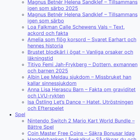
Magnus Betnér Helena Sandklef – Tillsammans
igen som särbo 2025
Magnus Betnér Helena Sandklef – Tillsammans
igen som särbo
Loa Falkman Calle Schewens Vals – Text,
ackord och fakta
Amelia som flög korsord – Svaret Earhart och
hennes historia
Brustet blodkärl i ögat – Vanliga orsaker och
läkningstid
Titiyo Femi Jah-Frykberg – Dottern, exmannen
och barnen 2025
Albin Lee Meldau sjukdom – Missbruket han
kallar sinnessjukdom
Anna Lisa Herascu Barn – Fakta om graviditet
och LVU-rykten
Isa Östling Let’s Dance – Hatet, Utröstningen
och Efterspelet
Spel
Nintendo Switch 2 Mario Kart World Bundle –
Bättre Spel
Coin Master Free Coins – Säkra Bonusar Idag
Handelsbanken Lånekalkyl – Så räknar du och