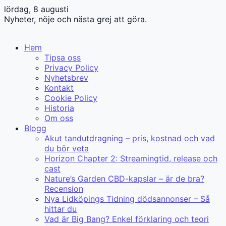
lördag, 8 augusti
Nyheter, nöje och nästa grej att göra.
Hem
Tipsa oss
Privacy Policy
Nyhetsbrev
Kontakt
Cookie Policy
Historia
Om oss
Blogg
Akut tandutdragning – pris, kostnad och vad
du bör veta
Horizon Chapter 2: Streamingtid, release och
cast
Nature’s Garden CBD-kapslar – är de bra?
Recension
Nya Lidköpings Tidning dödsannonser – Så
hittar du
Vad är Big Bang? Enkel förklaring och teori