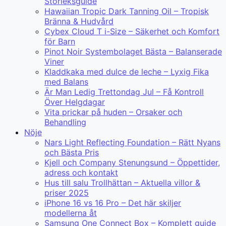
Storleksguide
Hawaiian Tropic Dark Tanning Oil – Tropisk
Bränna & Hudvård
Cybex Cloud T i-Size – Säkerhet och Komfort
för Barn
Pinot Noir Systembolaget Bästa – Balanserade
Viner
Kladdkaka med dulce de leche – Lyxig Fika
med Balans
Är Man Ledig Trettondag Jul – Få Kontroll
Över Helgdagar
Vita prickar på huden – Orsaker och
Behandling
Nöje
Nars Light Reflecting Foundation – Rätt Nyans
och Bästa Pris
Kjell och Company Stenungsund – Öppettider,
adress och kontakt
Hus till salu Trollhättan – Aktuella villor &
priser 2025
iPhone 16 vs 16 Pro – Det här skiljer
modellerna åt
Samsung One Connect Box – Komplett guide