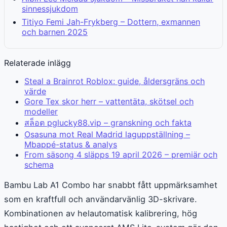
sinnessjukdom
Titiyo Femi Jah-Frykberg – Dottern, exmannen
och barnen 2025
Relaterade inlägg
Steal a Brainrot Roblox: guide, åldersgräns och
värde
Gore Tex skor herr – vattentäta, skötsel och
modeller
สล็อต pglucky88.vip – granskning och fakta
Osasuna mot Real Madrid laguppställning –
Mbappé-status & analys
From säsong 4 släpps 19 april 2026 – premiär och
schema
Bambu Lab A1 Combo har snabbt fått uppmärksamhet
som en kraftfull och användarvänlig 3D-skrivare.
Kombinationen av helautomatisk kalibrering, hög